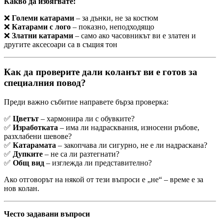
Какво да избягвате:
❌
Големи катарами
– за дънки, не за костюм
❌
Катарами с лого
– показно, неподходящо
❌
Златни катарами
– само ако часовникът ви е златен и
другите аксесоари са в същия тон
Как да проверите дали коланът ви е готов за
специалния повод?
Преди важно събитие направете бърза проверка:
✅
Цветът
– хармонира ли с обувките?
✅
Изработката
– има ли надрасквания, износени ръбове,
разхлабени шевове?
✅
Катарамата
– закопчава ли сигурно, не е ли надраскана?
✅
Дупките
– не са ли разтегнати?
✅
Общ вид
– изглежда ли представително?
Ако отговорът на някой от тези въпроси е „не“ – време е за
нов колан.
Често задавани въпроси