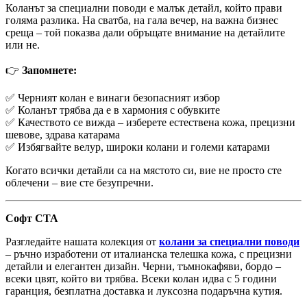
Коланът за специални поводи е малък детайл, който прави
голяма разлика. На сватба, на гала вечер, на важна бизнес
среща – той показва дали обръщате внимание на детайлите
или не.
👉
Запомнете:
✅ Черният колан е винаги безопасният избор
✅ Коланът трябва да е в хармония с обувките
✅ Качеството се вижда – изберете естествена кожа, прецизни
шевове, здрава катарама
✅ Избягвайте велур, широки колани и големи катарами
Когато всички детайли са на мястото си, вие не просто сте
облечени – вие сте безупречни.
Софт CTA
Разгледайте нашата колекция от
колани за специални поводи
– ръчно изработени от италианска телешка кожа, с прецизни
детайли и елегантен дизайн. Черни, тъмнокафяви, бордо –
всеки цвят, който ви трябва. Всеки колан идва с 5 години
гаранция, безплатна доставка и луксозна подаръчна кутия.