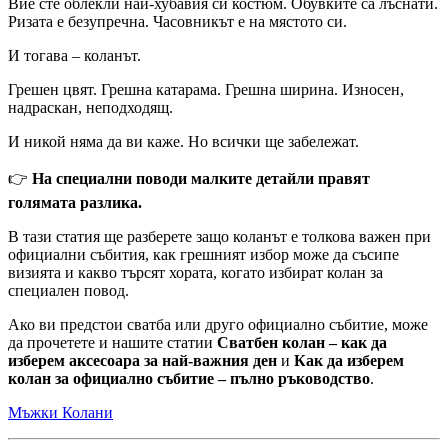
Вие сте облекли най-хубавия си костюм. Обувките са лъснати.
Ризата е безупречна. Часовникът е на мястото си.
И тогава – коланът.
Грешен цвят. Грешна катарама. Грешна ширина. Износен,
надраскан, неподходящ.
И никой няма да ви каже. Но всички ще забележат.
👉
На специални поводи малките детайли правят
голямата разлика.
В тази статия ще разберете защо коланът е толкова важен при
официални събития, как грешният избор може да съсипе
визията и какво търсят хората, когато избират колан за
специален повод.
Ако ви предстои сватба или друго официално събитие, може
да прочетете и нашите статии
Сватбен колан – как да
изберем аксесоара за най-важния ден
и
Как да изберем
колан за официално събитие – пълно ръководство
.
Мъжки Колани