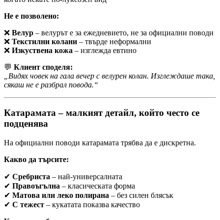
Не е позволено:
❌
Велур
– велурът е за ежедневието, не за официални поводи
❌
Текстилни колани
– твърде неформални
❌
Изкуствена кожа
– изглежда евтино
💬
Клиент споделя:
„Видях човек на гала вечер с велурен колан. Изглеждаше така,
сякаш не е разбрал повода.“
Катарамата – малкият детайл, който често се
подценява
На официални поводи катарамата трябва да е дискретна.
Какво да търсите:
✔
Сребриста
– най-универсалната
✔
Правоъгълна
– класическата форма
✔
Матова или леко полирана
– без силен блясък
✔
С тежест
– кукатата показва качество