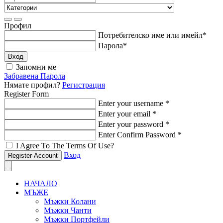
Профил
Потребителско име или имейл
*
Парола
*
Вход
Запомни ме
Забравена Парола
Нямате профил?
Регистрация
Register Form
Enter your username
*
Enter your email
*
Enter your password
*
Enter Confirm Password
*
I Agree To The Terms Of Use?
Вход
Register Account
НАЧАЛО
МЪЖЕ
Мъжки Колани
Мъжки Чанти
Мъжки Портфейли