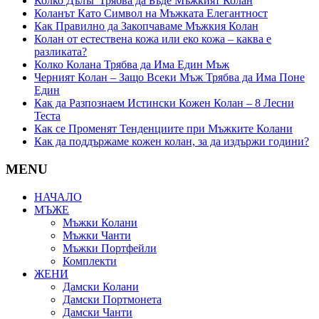
Колко Дълъг Трябва да Бъде Мъжкият Колан
Коланът Като Символ на Мъжката Елегантност
Как Правилно да Закопчаваме Мъжкия Колан
Колан от естествена кожа или еко кожа – каква е
разликата?
Колко Колана Трябва да Има Един Мъж
Черният Колан – Защо Всеки Мъж Трябва да Има Поне
Един
Как да Разпознаем Истински Кожен Колан – 8 Лесни
Теста
Как се Променят Тенденциите при Мъжките Колани
Как да поддържаме кожен колан, за да издържи години?
MENU
НАЧАЛО
МЪЖЕ
Мъжки Колани
Мъжки Чанти
Мъжки Портфейли
Комплекти
ЖЕНИ
Дамски Колани
Дамски Портмонета
Дамски Чанти