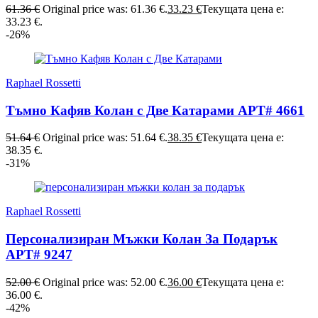
61.36
€
Original price was: 61.36 €.
33.23
€
Текущата цена е:
33.23 €.
-26%
Raphael Rossetti
Тъмно Кафяв Колан с Две Катарами АРТ# 4661
51.64
€
Original price was: 51.64 €.
38.35
€
Текущата цена е:
38.35 €.
-31%
Raphael Rossetti
Персонализиран Мъжки Колан За Подарък
АРТ# 9247
52.00
€
Original price was: 52.00 €.
36.00
€
Текущата цена е:
36.00 €.
-42%