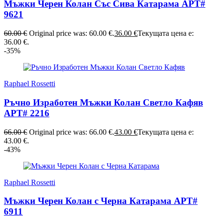
Мъжки Черен Колан Със Сива Катарама АРТ#
9621
60.00
€
Original price was: 60.00 €.
36.00
€
Текущата цена е:
36.00 €.
-35%
Raphael Rossetti
Ръчно Изработен Мъжки Колан Светло Кафяв
АРТ# 2216
66.00
€
Original price was: 66.00 €.
43.00
€
Текущата цена е:
43.00 €.
-43%
Raphael Rossetti
Мъжки Черен Колан с Черна Катарама АРТ#
6911