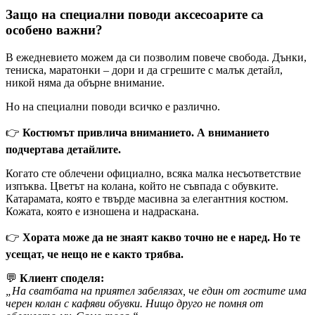
Защо на специални поводи аксесоарите са
особено важни?
В ежедневието можем да си позволим повече свобода. Дънки,
тениска, маратонки – дори и да сгрешите с малък детайл,
никой няма да обърне внимание.
Но на специални поводи всичко е различно.
👉
Костюмът привлича вниманието. А вниманието
подчертава детайлите.
Когато сте облечени официално, всяка малка несъответствие
изпъква. Цветът на колана, който не съвпада с обувките.
Катарамата, която е твърде масивна за елегантния костюм.
Кожата, която е изношена и надраскана.
👉
Хората може да не знаят какво точно не е наред. Но те
усещат, че нещо не е както трябва.
💬
Клиент споделя:
„На сватбата на приятел забелязах, че един от гостите има
черен колан с кафяви обувки. Нищо друго не помня от