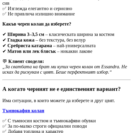
сив
✅ Изглежда елегантно и сериозно
✅ Не привлича излишно внимание
Какъв черен колан да изберете?
✔
Ширина 3–3,5 см
– класическата ширина за костюм
✔
Гладка кожа
– без текстура, без велур
✔
Сребриста катарама
– най-универсалната
✔
Матов или лек блясък
– никакви лакове
💬
Клиент споделя:
„За сватбата на брат ми купих черен колан от Essandra. Не
исках да рискувам с цвят. Беше перфектният избор.“
А когато черният не е единственият вариант?
Има ситуации, в които можете да изберете и друг цвят.
Тъмнокафяв колан
✅ С тъмносин костюм и тъмнокафяви обувки
✅ За по-малко строги официални поводи
✅ Добавя топлина и характер