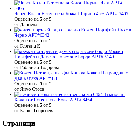
Черен Колан Естествена Кожа Ширина 4 см АРТ# 5465
Оценено на
5
от 5
от Даниела
Кожен Портфейл Лукс в
Черно АРТ#6342
Оценено на
5
от 5
от Гергана К.
Мъжки
Портфейл и Дамско Портмоне Бордо АРТ# 5149
Оценено на
5
от 5
от Габриела Тодорова
Кожен Патрондаш с
Два Капака АРТ# 8811
Оценено на
5
от 5
от Янчо Стоев
Тъмносин
Колан от Естествена Кожа АРТ# 6464
Оценено на
5
от 5
от Капка Георгиева
Страници