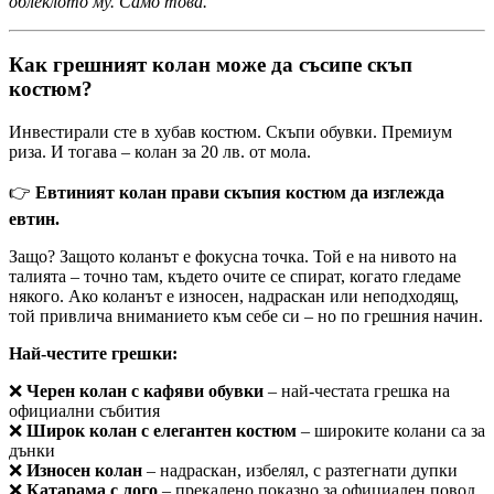
облеклото му. Само това.“
Как грешният колан може да съсипе скъп
костюм?
Инвестирали сте в хубав костюм. Скъпи обувки. Премиум
риза. И тогава – колан за 20 лв. от мола.
👉
Евтиният колан прави скъпия костюм да изглежда
евтин.
Защо? Защото коланът е фокусна точка. Той е на нивото на
талията – точно там, където очите се спират, когато гледаме
някого. Ако коланът е износен, надраскан или неподходящ,
той привлича вниманието към себе си – но по грешния начин.
Най-честите грешки:
❌
Черен колан с кафяви обувки
– най-честата грешка на
официални събития
❌
Широк колан с елегантен костюм
– широките колани са за
дънки
❌
Износен колан
– надраскан, избелял, с разтегнати дупки
❌
Катарама с лого
– прекалено показно за официален повод