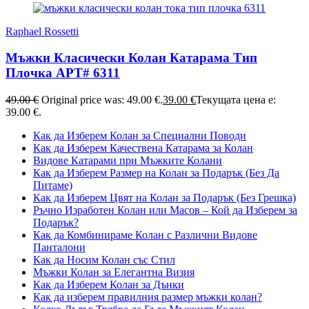
Raphael Rossetti
Мъжки Класически Колан Катарама Тип
Плочка АРТ# 6311
49.00
€
Original price was: 49.00 €.
39.00
€
Текущата цена е:
39.00 €.
Как да Изберем Колан за Специални Поводи
Как да Изберем Качествена Катарама за Колан
Видове Катарами при Мъжките Колани
Как да Изберем Размер на Колан за Подарък (Без Да
Питаме)
Как да Изберем Цвят на Колан за Подарък (Без Грешка)
Ръчно Изработен Колан или Масов – Кой да Изберем за
Подарък?
Как да Комбинираме Колан с Различни Видове
Панталони
Как да Носим Колан със Стил
Мъжки Колан за Елегантна Визия
Как да Изберем Колан за Дънки
Как да изберем правилния размер мъжки колан?