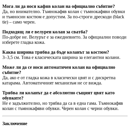
Мога ли да нося кафяв колан на официално събитие?
Да, но внимателно. Тъмнокафяв колан с тъмнокафяви обувки
и тъмносин костюм е допустим. За по-строги дрескоди (black
tie) – само черен.
Подходящ ли е велурен колан за сватба?
По-добре не. Велурът е за ежедневието. За официални поводи
изберете гладка кожа.
Каква ширина трябва да бъде коланът за костюм?
3–3,5 см. Това е класическата ширина за елегантни колани.
Може ли да се носи автоматичен колан на официално
събитие?
Да, ако е от гладка кожа в класически цвят и с дискретна
катарама. Автоматичният механизъм не се вижда.
Трябва ли коланът да е абсолютно същият цвят като
обувките?
Не е задължително, но трябва да са в една гама. Тъмнокафяв
колан с тъмнокафяви обувки. Черен колан с черни обувки.
Заключение