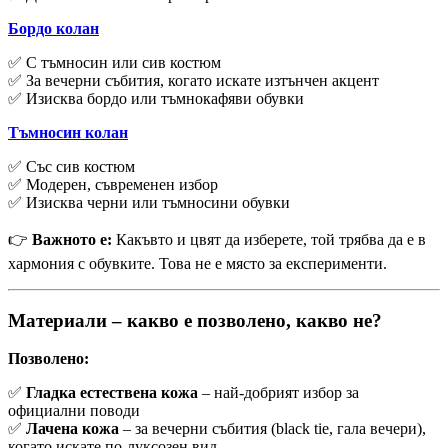
Бордо колан
✅ С тъмносин или сив костюм
✅ За вечерни събития, когато искате изтънчен акцент
✅ Изисква бордо или тъмнокафяви обувки
Тъмносин колан
✅ Със сив костюм
✅ Модерен, съвременен избор
✅ Изисква черни или тъмносини обувки
👉
Важното е:
Какъвто и цвят да изберете, той трябва да е в
хармония с обувките. Това не е място за експерименти.
Материали – какво е позволено, какво не?
Позволено:
✅
Гладка естествена кожа
– най-добрият избор за
официални поводи
✅
Лачена кожа
– за вечерни събития (black tie, гала вечери),
когато искате по-луксозен вид