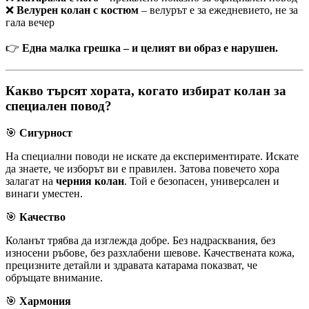
❌
Велурен колан с костюм
– велурът е за ежедневието, не за
гала вечер
👉
Една малка грешка – и целият ви образ е нарушен.
Какво търсят хората, когато избират колан за
специален повод?
🎯
Сигурност
На специални поводи не искате да експериментирате. Искате
да знаете, че изборът ви е правилен. Затова повечето хора
залагат на
черния колан
. Той е безопасен, универсален и
винаги уместен.
🎯
Качество
Коланът трябва да изглежда добре. Без надрасквания, без
износени ръбове, без разхлабени шевове. Качествената кожа,
прецизните детайли и здравата катарама показват, че
обръщате внимание.
🎯
Хармония