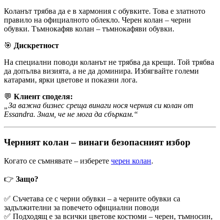
Коланът трябва да е в хармония с обувките. Това е златното
правило на официалното облекло. Черен колан – черни
обувки. Тъмнокафяв колан – тъмнокафяви обувки.
🎯
Дискретност
На специални поводи коланът не трябва да крещи. Той трябва
да допълва визията, а не да доминира. Избягвайте големи
катарами, ярки цветове и показни лога.
💬
Клиент споделя:
„За важна бизнес среща винаги нося черния си колан от
Essandra. Знам, че не мога да сбъркам.“
Черният колан – винаги безопасният избор
Когато се съмнявате – изберете
черен колан
.
👉
Защо?
✅ Съчетава се с черни обувки – а черните обувки са
задължителни за повечето официални поводи
✅ Подходящ е за всички цветове костюми – черен, тъмносин,