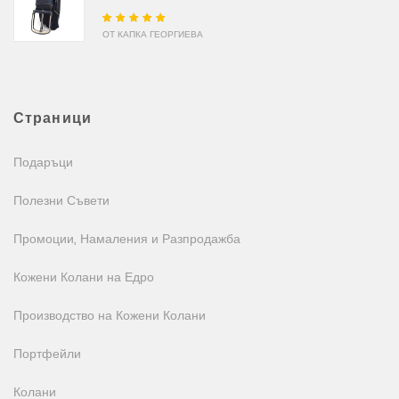
Оценено на
5
от
ОТ КАПКА ГЕОРГИЕВА
5
Страници
Подаръци
Полезни Съвети
Промоции, Намаления и Разпродажба
Кожени Колани на Едро
Производство на Кожени Колани
Портфейли
Колани