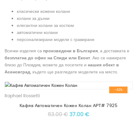
класически кожени колани
колани за дънки
елегантни колани за костюм
автоматични колани
персонализирани модели с гравиране
Всички изделия са
произведени в България
, а доставката е
безплатна до офис на Спиди или Еконт
. Ако се намирате
близо до Пловдив, можете да посетите и
нашия обект в
Асеновград
, където ще разгледате моделите на място.
-42%
Raphael Rossetti
Кафяв Автоматичен Кожен Колан АРТ# 7925
Original price was: 63.00 €
Текущата цена е: 3
63.00
€
37.00
€