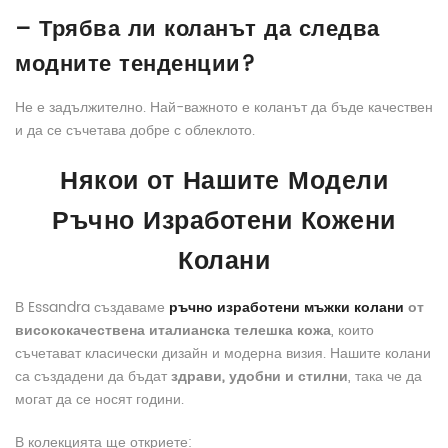
– Трябва ли коланът да следва
модните тенденции?
Не е задължително. Най-важното е коланът да бъде качествен
и да се съчетава добре с облеклото.
Някои от Нашите Модели
Ръчно Изработени Кожени
Колани
В Essandra създаваме
ръчно изработени мъжки колани
от
висококачествена италианска телешка кожа
, които
съчетават класически дизайн и модерна визия. Нашите колани
са създадени да бъдат
здрави, удобни и стилни
, така че да
могат да се носят години.
В колекцията ще откриете: