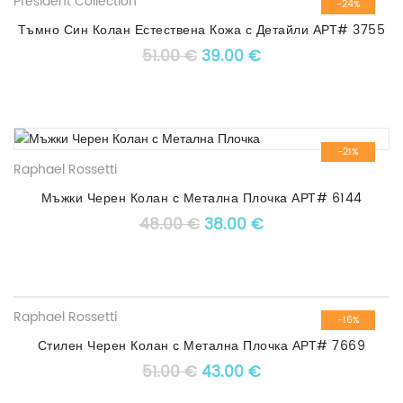
President Collection
-24%
Тъмно Син Колан Естествена Кожа с Детайли АРТ# 3755
Original price was: 51.00 €.
Текущата цена е: 3
51.00
€
39.00
€
-21%
Raphael Rossetti
Мъжки Черен Колан с Метална Плочка АРТ# 6144
Original price was: 48.00 €
Текущата цена е: 3
48.00
€
38.00
€
Raphael Rossetti
-16%
Стилен Черен Колан с Метална Плочка АРТ# 7669
Original price was: 51.00 €.
Текущата цена е: 4
51.00
€
43.00
€