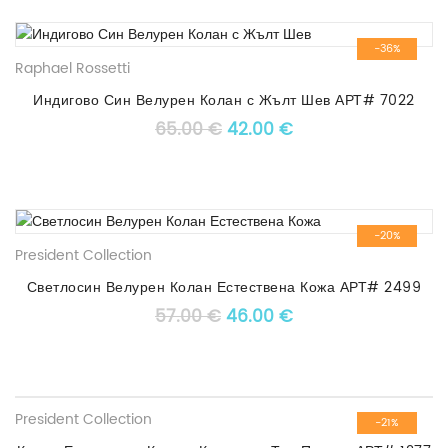
-36%
Raphael Rossetti
Индигово Син Велурен Колан с Жълт Шев АРТ# 7022
Original price was: 65.00 €
Текущата цена е: 4
65.00
€
42.00
€
-20%
President Collection
Светлосин Велурен Колан Естествена Кожа АРТ# 2499
Original price was: 57.00 €
Текущата цена е: 4
57.00
€
46.00
€
President Collection
-21%