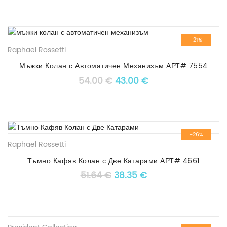
-21%
Raphael Rossetti
Мъжки Колан с Автоматичен Механизъм АРТ# 7554
Original price was: 54.00 €
Текущата цена е: 4
54.00
€
43.00
€
-26%
Raphael Rossetti
Тъмно Кафяв Колан с Две Катарами АРТ# 4661
Original price was: 51.64 €.
Текущата цена е: 3
51.64
€
38.35
€