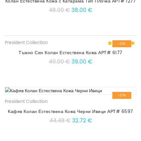
Колан Естествена Кожа с Катарама Тип Плочка АРТ# 1277
Original price was: 48.00 €
Текущата цена е: 3
48.00
€
38.00
€
President Collection
-21%
5.00
5
1
out of
based on
Тъмно Син Колан Естествена Кожа АРТ# 6177
customer
Original price was: 49.00 €
Текущата цена е: 3
49.00
€
39.00
€
rating
-27%
President Collection
Кафяв Колан Естествена Кожа Черни Ивици АРТ# 6597
Original price was: 44.48 
Текущата цена е: 3
44.48
€
32.72
€