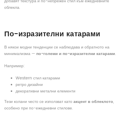
добавят текстура и по-небрежен стил към ежедневните
облекла.
По-изразителни катарами
В някои модни тенденции се наблюдава и обратното на
минимализма —
по-големи и по-изразителни катарами
.
Например:
Western стил катарами
ретро дизайни
декоративни метални елементи
Тези колани често се използват като
акцент в облеклото
,
особено при по-ежедневни стилове.