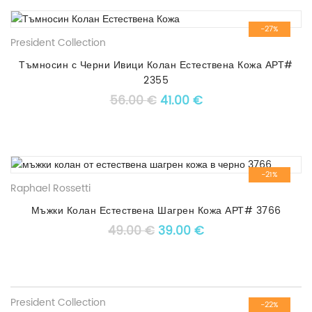
-27%
President Collection
Тъмносин с Черни Ивици Колан Естествена Кожа АРТ#
2355
Original price was: 56.00 
Текущата цена е: 41
56.00
€
41.00
€
-21%
Raphael Rossetti
Мъжки Колан Естествена Шагрен Кожа АРТ# 3766
Original price was: 49.00 €
Текущата цена е: 3
49.00
€
39.00
€
President Collection
-22%