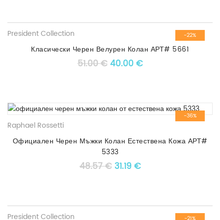
President Collection
-22%
Класически Черен Велурен Колан АРТ# 5661
Original price was: 51.00 €.
Текущата цена е: 4
51.00
€
40.00
€
-36%
Raphael Rossetti
Официален Черен Мъжки Колан Естествена Кожа АРТ#
5333
Original price was: 48.57 
Текущата цена е: 31.
48.57
€
31.19
€
President Collection
-21%