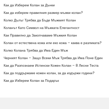
Как да Изберем Колан за Дънки
Как да изберем правилния размер мъжки колан?
Колко Дълъг Трябва да Бъде Мъжкият Колан
Коланът Като Символ на Мъжката Елегантност
Как Правилно да Закопчаваме Мъжкия Колан
Колан от естествена кожа или еко кожа – каква е разликата?
Колко Колана Трябва да Има Един Мъж
Черният Колан – Защо Всеки Мъж Трябва да Има Поне Един
Как да Разпознаем Истински Кожен Колан – 8 Лесни Теста
Как да поддържаме кожен колан, за да издържи години?
Как да Изберем Колан за Подарък