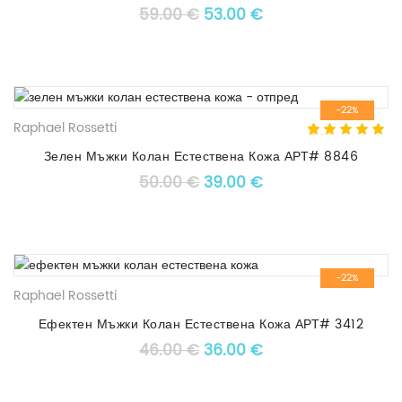
customer
Original price was: 59.00 €
Текущата цена е: 5
59.00
€
53.00
€
rating
-22%
Raphael Rossetti
5.00
5
1
out of
based on
Зелен Мъжки Колан Естествена Кожа АРТ# 8846
customer
Original price was: 50.00 €
Текущата цена е: 3
50.00
€
39.00
€
rating
-22%
Raphael Rossetti
Ефектен Мъжки Колан Естествена Кожа АРТ# 3412
Original price was: 46.00 €
Текущата цена е: 3
46.00
€
36.00
€