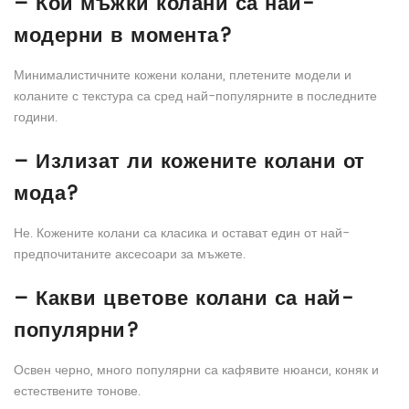
– Кои мъжки колани са най-
модерни в момента?
Минималистичните кожени колани, плетените модели и
коланите с текстура са сред най-популярните в последните
години.
– Излизат ли кожените колани от
мода?
Не. Кожените колани са класика и остават един от най-
предпочитаните аксесоари за мъжете.
– Какви цветове колани са най-
популярни?
Освен черно, много популярни са кафявите нюанси, коняк и
естествените тонове.