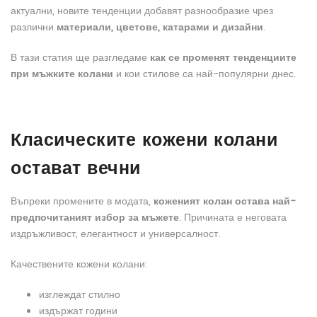
актуални, новите тенденции добавят разнообразие чрез
различни
материали, цветове, катарами и дизайни
.
В тази статия ще разгледаме
как се променят тенденциите
при мъжките колани
и кои стилове са най-популярни днес.
Класическите кожени колани
остават вечни
Въпреки промените в модата,
коженият колан остава най-
предпочитаният избор за мъжете
. Причината е неговата
издръжливост, елегантност и универсалност.
Качествените кожени колани:
изглеждат стилно
издържат години