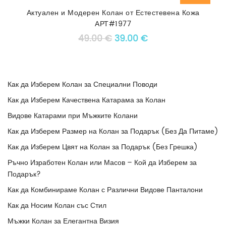
Актуален и Модерен Колан от Естестевена Кожа
АРТ#1977
Original price was: 49.00 €
Текущата цена е: 3
49.00
€
39.00
€
Как да Изберем Колан за Специални Поводи
Как да Изберем Качествена Катарама за Колан
Видове Катарами при Мъжките Колани
Как да Изберем Размер на Колан за Подарък (Без Да Питаме)
Как да Изберем Цвят на Колан за Подарък (Без Грешка)
Ръчно Изработен Колан или Масов – Кой да Изберем за
Подарък?
Как да Комбинираме Колан с Различни Видове Панталони
Как да Носим Колан със Стил
Мъжки Колан за Елегантна Визия