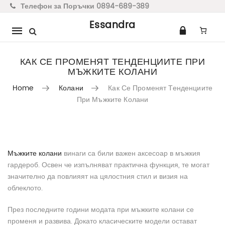
Телефон за Поръчки 0894-689-389
Essandra
Mobile
navigation
КАК СЕ ПРОМЕНЯТ ТЕНДЕНЦИИТЕ ПРИ
МЪЖКИТЕ КОЛАНИ
Home
Колани
Как Се Променят Тенденциите
При Мъжките Колани
Skip to content
Мъжките колани
винаги са били важен аксесоар в мъжкия
гардероб. Освен че изпълняват практична функция, те могат
значително да повлияят на цялостния стил и визия на
облеклото.
През последните години модата при мъжките колани се
променя и развива. Докато класическите модели остават