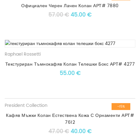
Официален Черен Лачен Колан АРТ# 7880
Original price was: 57.00 €
Текущата цена е: 4
57.00
€
45.00
€
Raphael Rossetti
Текстуриран Тъмнокафяв Колан Телешки Бокс АРТ# 4277
55.00
€
President Collection
-15%
Кафяв Мъжки Колан Естествена Кожа С Орнаменти АРТ#
7612
Original price was: 47.00 €
Текущата цена е: 4
47.00
€
40.00
€