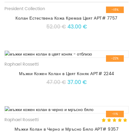
President Collection
-18%
Колан Естествена Кожа Кремав Цвят АРТ# 7757
Original price was: 52.00 €
Текущата цена е: 4
52.00
€
43.00
€
-22%
Raphael Rossetti
Мъжки Кожен Колан в Цвят Коняк АРТ# 2244
Original price was: 47.00 €
Текущата цена е: 3
47.00
€
37.00
€
-11%
Raphael Rossetti
5.00
5
1
out of
based on
Мъжки Колан в Черно и Мръсно Бяло АРТ# 9357