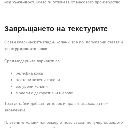
издръжливост
, което ги отличава от масовото производство.
Завръщането на текстурите
Освен класическите гладки колани, все по-популярни стават и
текстурираните кожи
.
Сред модерните варианти са:
релефна кожа
плетени кожени колани
велурени колани
модели с декоративни шевове
Тези детайли добавят интерес и правят аксесоара по-
забележим.
Плетените колани например отново стават популярни, защото