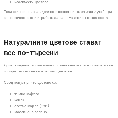
класически цветове
Този стил се вписва идеално в концепцията за
„тих лукс“
, при
която качеството и изработката са по-важни от показността.
Натуралните цветове стават
все по-търсени
Докато черният колан винаги остава класика, все повече мъже
избират
естествени и топли цветове
.
Сред популярните цветове са:
тъмно кафяво
коняк
светъл кафяв (tan)
маслинено зелено