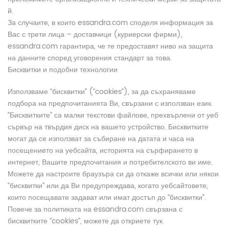
й.
За случаите, в които essandra.com споделя информация за
Вас с трети лица – доставчици (куриерски фирми),
essandra.com гарантира, че те предоставят ниво на защита
на данните според уговорения стандарт за това.
Бисквитки и подобни технологии
Използваме “бисквитки” (“cookies”), за да съхраняваме
подбора на предпочитанията Ви, свързани с използван език.
“Бисквитките” са малки текстови файлове, прехвърлени от уеб
сървър на твърдия диск на вашето устройство. Бисквитките
могат да се използват за събиране на датата и часа на
посещението на уебсайта, историята на сърфирането в
интернет, Вашите предпочитания и потребителското ви име.
Можете да настроите браузъра си да откаже всички или някои
“бисквитки” или да Ви предупреждава, когато уебсайтовете,
които посещавате задават или имат достъп до “бисквитки”.
Повече за политиката на essandra.com свързана с
бисквитките “cookies”, можете да откриете тук.