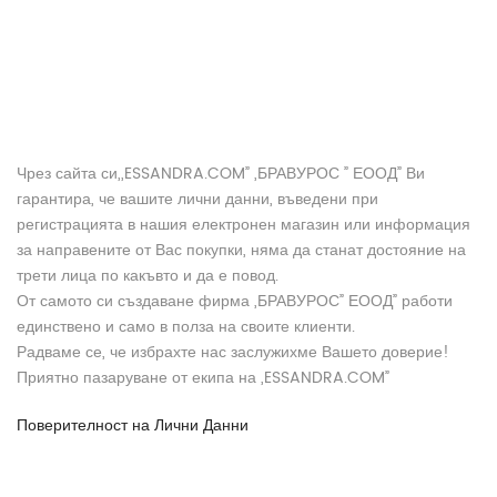
Чрез сайта си,,ESSANDRA.COM” „БРАВУРОС ” ЕООД” Ви
гарантира, че вашите лични данни, въведени при
регистрацията в нашия електронен магазин или информация
за направените от Вас покупки, няма да станат достояние на
трети лица по какъвто и да е повод.
От самото си създаване фирма „БРАВУРОС” ЕООД” работи
единствено и само в полза на своите клиенти.
Радваме се, че избрахте нас заслужихме Вашето доверие!
Приятно пазаруване от екипа на „ESSANDRA.COM”
Поверителност на Лични Данни