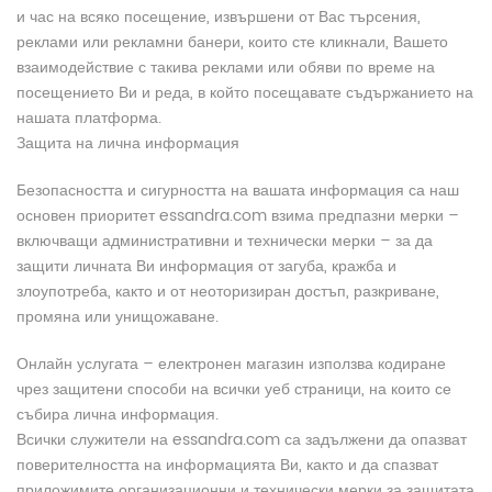
и час на всяко посещение, извършени от Вас търсения,
реклами или рекламни банери, които сте кликнали, Вашето
взаимодействие с такива реклами или обяви по време на
посещението Ви и реда, в който посещавате съдържанието на
нашата платформа.
Защита на лична информация
Безопасността и сигурността на вашата информация са наш
основен приоритет essandra.com взима предпазни мерки –
включващи административни и технически мерки – за да
защити личната Ви информация от загуба, кражба и
злоупотреба, както и от неоторизиран достъп, разкриване,
промяна или унищожаване.
Онлайн услугата – електронен магазин използва кодиране
чрез защитени способи на всички уеб страници, на които се
събира лична информация.
Всички служители на essandra.com са задължени да опазват
поверителността на информацията Ви, както и да спазват
приложимите организационни и технически мерки за защитата