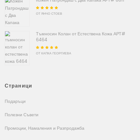
Кожен Патрондаш с Два Капака АРТ# 8811
Оценено на
5
от
ОТ ЯНЧО СТОЕВ
5
Тъмносин Колан от Естествена Кожа АРТ#
6464
Оценено на
5
от
ОТ КАПКА ГЕОРГИЕВА
5
Страници
Подаръци
Полезни Съвети
Промоции, Намаления и Разпродажба