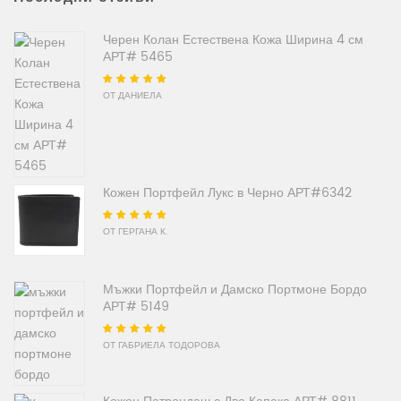
Черен Колан Естествена Кожа Ширина 4 см
АРТ# 5465
Оценено на
5
от
ОТ ДАНИЕЛА
5
Кожен Портфейл Лукс в Черно АРТ#6342
Оценено на
5
от
ОТ ГЕРГАНА К.
5
Мъжки Портфейл и Дамско Портмоне Бордо
АРТ# 5149
Оценено на
5
от
ОТ ГАБРИЕЛА ТОДОРОВА
5