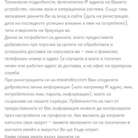
Технически подробности, включително IP адреса на Вашето
устройство, часова зона и операционна система. Също така
запазваме данните Ви за вход в сайта (дата на регистрация,
дата на последното успешно влизане и име на потребител),
типа и версията на браузъра ви.
Данни за потребител са данните, които предоставяте
доброволно при поръчка за целите на обработката и
успешната доставка на поръчката ви – име и фамилия,
телефонен номер и адрес (в случаите в които е посочен
личен или работен адрес за доставка, а не офис на куриерска
служба.
При регистрацията си на essandra.com Вие споделяте
доброволна лична информация (като например IP адрес, име,
потребителско име, парола, информация), която се
съхранява на нашите сървъри. Публичността на част от
предоставената от Вас информация можете да контролирате
през настройките на профила си. Ако желаете да изтриете
напълно своя акаунт – заявете желанието си на посочения в
контакти имейл и акаунтът Ви ще бъде изтрит.
Какви права имате върху данните си