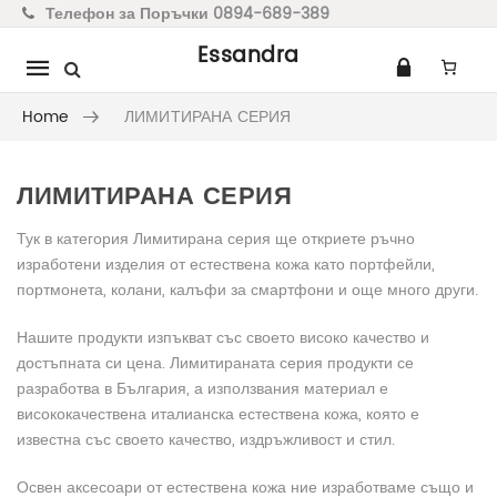
Телефон за Поръчки 0894-689-389
Essandra
Mobile
navigation
Home
ЛИМИТИРАНА СЕРИЯ
ЛИМИТИРАНА СЕРИЯ
Skip to content
Тук в категория Лимитирана серия ще откриете ръчно
изработени изделия от естествена кожа като портфейли,
портмонета, колани, калъфи за смартфони и още много други.
Нашите продукти изпъкват със своето високо качество и
достъпната си цена. Лимитираната серия продукти се
разработва в България, а използвания материал е
висококачествена италианска естествена кожа, която е
известна със своето качество, издръжливост и стил.
Освен аксесоари от естествена кожа ние изработваме също и