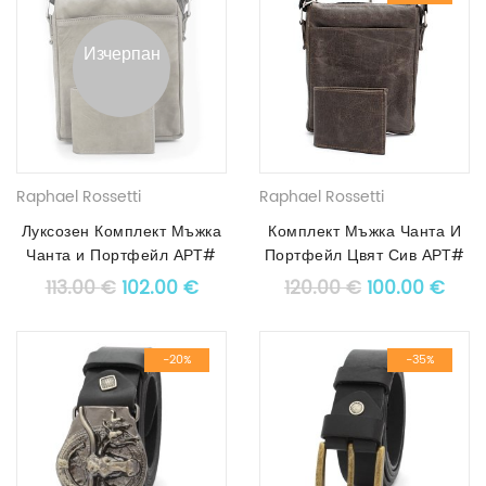
Изчерпан
Raphael Rossetti
Raphael Rossetti
Луксозен Комплект Мъжка
Комплект Мъжка Чанта И
Чанта и Портфейл АРТ#
Портфейл Цвят Сив АРТ#
9004
9432
Original price was: 113.00 €.
Текущата цена е: 102.00 €.
Original pric
Теку
113.00
€
102.00
€
120.00
€
100.00
€
-20%
-35%