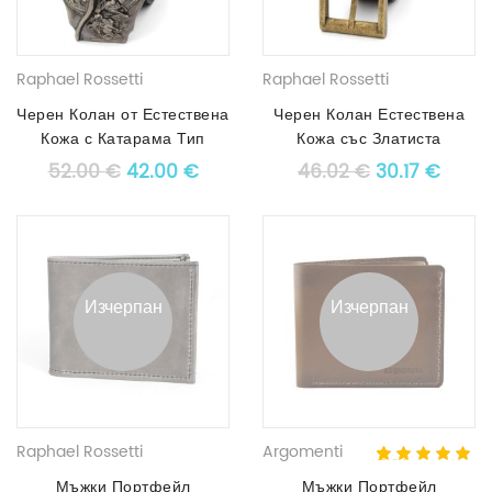
Raphael Rossetti
Raphael Rossetti
Черен Колан от Естествена
Черен Колан Естествена
Кожа с Катарама Тип
Кожа със Златиста
Уестърн АРТ# 7257
Катарама АРТ# 1557
Original price was: 52.00 €.
Текущата цена е: 42.00 €.
Original pric
Текущ
52.00
€
42.00
€
46.02
€
30.17
€
Изчерпан
Изчерпан
Raphael Rossetti
Argomenti
5.00
5
1
out of
based on
Мъжки Портфейл
Мъжки Портфейл