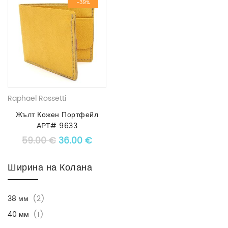
-39%
Raphael Rossetti
Жълт Кожен Портфейл
АРТ# 9633
Original price was: 59.00 €.
Текущата цена е: 36.00 €.
59.00
€
36.00
€
Ширина на Колана
38 мм
(2)
40 мм
(1)