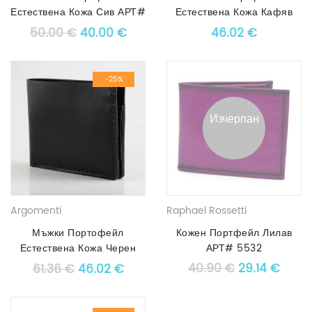
customer
Естествена Кожа Сив АРТ#
Естествена Кожа Кафяв
rating
3357
АРТ# 5633
Original price was: 50.00 €.
Текущата цена е: 40.00 €.
50.00
€
40.00
€
46.02
€
-25%
Изчерпан
Argomenti
Raphael Rossetti
Мъжки Портофейл
Кожен Портфейл Лилав
Естествена Кожа Черен
АРТ# 5532
АРТ# 8011
Original pric
Текущ
Original price was: 61.36 €.
Текущата цена е: 46.02 €.
40.90
€
29.14
€
61.36
€
46.02
€