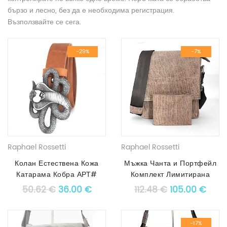
бързо и лесно, без да е необходима регистрация.
Възползвайте се сега.
-29%
-7%
Raphael Rossetti
Raphael Rossetti
Колан Естествена Кожа
Мъжка Чанта и Портфейл
Катарама Кобра АРТ#
Комплект Лимитирана
1394
Серия АРТ# 3006
Original price was: 50.62 €.
Текущата цена е: 36.00 €.
Original price
Теку
50.62
€
36.00
€
112.48
€
105.00
€
-17%