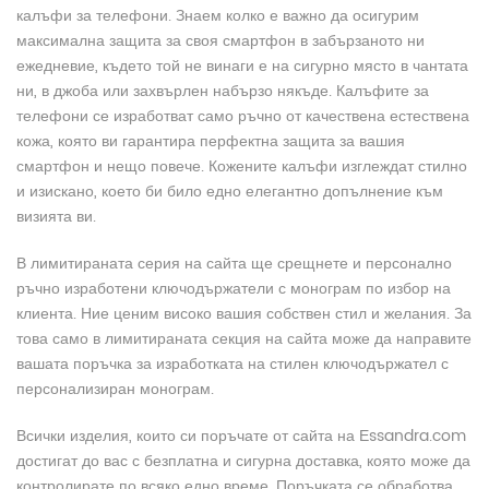
калъфи за телефони. Знаем колко е важно да осигурим
максимална защита за своя смартфон в забързаното ни
ежедневие, където той не винаги е на сигурно място в чантата
ни, в джоба или захвърлен набързо някъде. Калъфите за
телефони се изработват само ръчно от качествена естествена
кожа, която ви гарантира перфектна защита за вашия
смартфон и нещо повече. Кожените калъфи изглеждат стилно
и изискано, което би било едно елегантно допълнение към
визията ви.
В лимитираната серия на сайта ще срещнете и персонално
ръчно изработени ключодържатели с монограм по избор на
клиента. Ние ценим високо вашия собствен стил и желания. За
това само в лимитираната секция на сайта може да направите
вашата поръчка за изработката на стилен ключодържател с
персонализиран монограм.
Всички изделия, които си поръчате от сайта на Еssandra.com
достигат до вас с безплатна и сигурна доставка, която може да
контролирате по всяко едно време. Поръчката се обработва