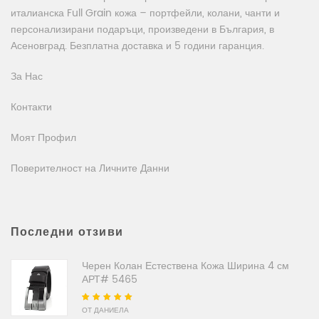
италианска Full Grain кожа – портфейли, колани, чанти и
персонализирани подаръци, произведени в България, в
Асеновград. Безплатна доставка и 5 години гаранция.
За Нас
Контакти
Моят Профил
Поверителност на Личните Данни
Последни отзиви
Черен Колан Естествена Кожа Ширина 4 см
АРТ# 5465
Оценено на
5
от
ОТ ДАНИЕЛА
5