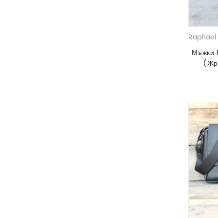
Raphael 
Мъжки 
(Жр