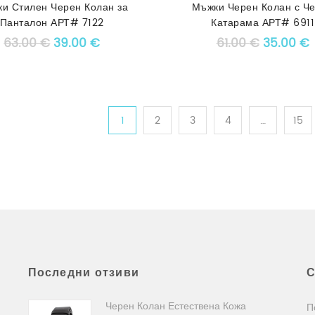
и Стилен Черен Колан за
Мъжки Черен Колан с Ч
Панталон АРТ# 7122
Катарама АРТ# 6911
Original price was: 63.00 €.
Текущата цена е: 39.00 €.
Original 
Т
63.00
€
39.00
€
61.00
€
35.00
€
1
2
3
4
…
15
Последни отзиви
С
Черен Колан Естествена Кожа
П