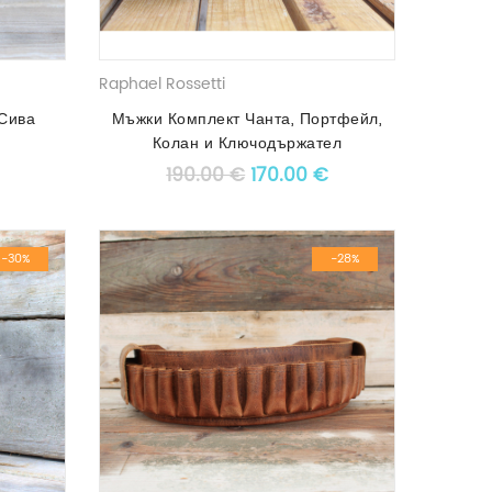
Raphael Rossetti
Сива
Мъжки Комплект Чанта, Портфейл,
1
Колан и Ключодържател
 price was: 60.00 €.
Текущата цена е: 36.00 €.
Original price was: 190.00 
Текущата цена е: 
190.00
€
170.00
€
-30%
-28%