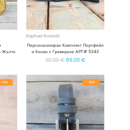
Raphael Rossetti
и
Персонализиран Комплект Портфейл
о Жълто
и Колан с Гравиране АРТ# 5343
 price was: 85.00 €.
Текущата цена е: 60.00 €.
Original price was: 110.00 €
Текущата цена е: 8
110.00
€
89.00
€
-49%
-35%