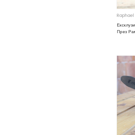
Raphael 
Ексклуз
През Ра