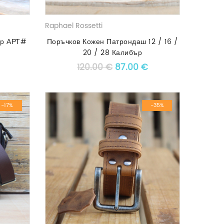
Raphael Rossetti
ер АРТ#
Поръчков Кожен Патрондаш 12 / 16 /
20 / 28 Калибър
 price was: 85.00 €.
Текущата цена е: 60.00 €.
Original price was: 120.00 
Текущата цена е: 
120.00
€
87.00
€
-17%
-35%