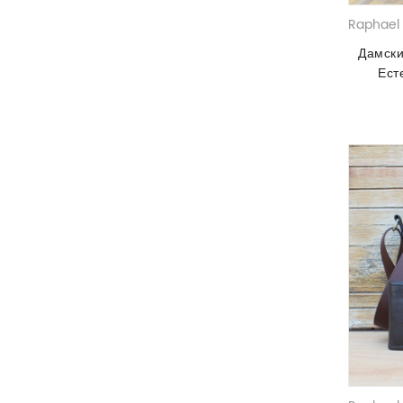
Raphael 
Дамски
Ест