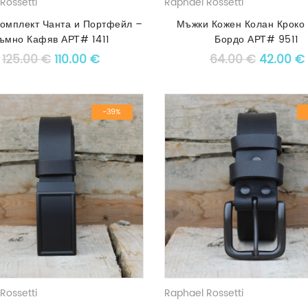
Rossetti
Raphael Rossetti
омплект Чанта и Портфейл –
Мъжки Кожен Колан Кроко
ъмно Кафяв АРТ# 1411
Бордо АРТ# 9511
Original price was: 125.00 €.
Текущата цена е: 110.00 €.
Original
125.00
€
110.00
€
64.00
€
42.00
€
-39%
Rossetti
Raphael Rossetti