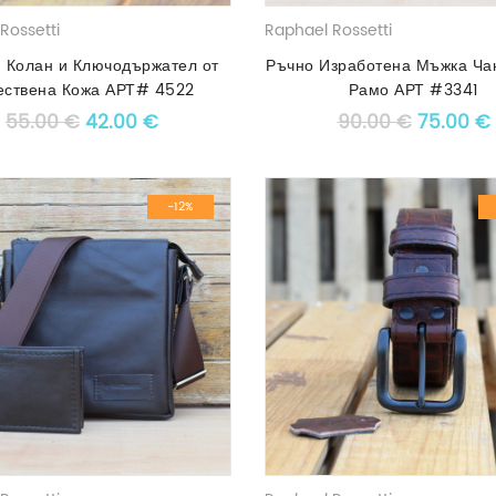
Rossetti
Raphael Rossetti
 Колан и Ключодържател от
Ръчно Изработена Мъжка Ча
ествена Кожа АРТ# 4522
Рамо АРТ #3341
Original price was: 55.00 €.
Текущата цена е: 42.00 €.
Original
55.00
€
42.00
€
90.00
€
75.00
€
-12%