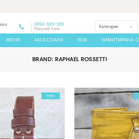
авка
0894-689-389
Категории
Поръчай Сега
ЖЕНИ
АКСЕСОАРИ
ЛОВ
ЛИМИТИРАНА С
BRAND:
RAPHAEL ROSSETTI
-43%
Ново