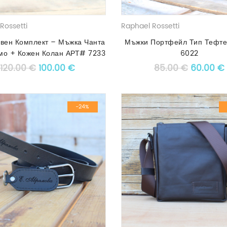
Rossetti
Raphael Rossetti
ивен Комплект – Мъжка Чанта
Мъжки Портфейл Тип Тефт
мо + Кожен Колан АРТ# 7233
6022
Original price was: 120.00 €.
Текущата цена е: 100.00 €.
Original
120.00
€
100.00
€
85.00
€
60.00
€
-24%