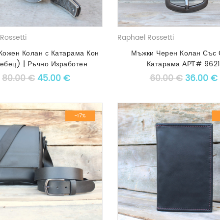
Rossetti
Raphael Rossetti
Кожен Колан с Катарама Кон
Мъжки Черен Колан Със 
ебец) | Ръчно Изработен
Катарама АРТ# 962
Original price was: 80.00 €.
Текущата цена е: 45.00 €.
Original
80.00
€
45.00
€
60.00
€
36.00
€
-17%