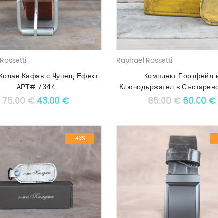
Rossetti
Raphael Rossetti
Колан Кафяв с Чупещ Ефект
Комплект Портфейл 
АРТ# 7344
Ключодържател в Състарен
Original price was: 75.00 €.
Текущата цена е: 43.00 €.
Original
75.00
€
43.00
€
85.00
€
60.00
€
-43%