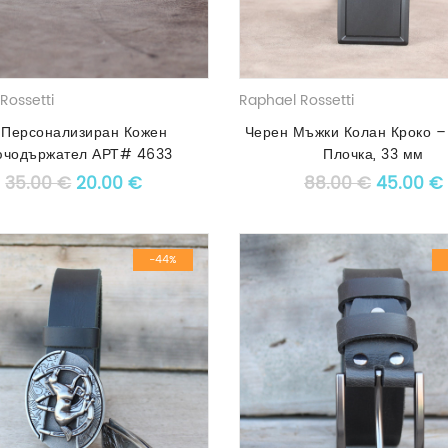
Rossetti
Raphael Rossetti
Персонализиран Кожен
Черен Мъжки Колан Кроко –
ючодържател АРТ# 4633
Плочка, 33 мм
Original price was: 35.00 €.
Текущата цена е: 20.00 €.
Original
35.00
€
20.00
€
88.00
€
45.00
€
-44%