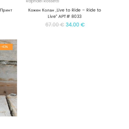
Raphael Rossetti
 Принт
Кожен Колан „Live to Ride – Ride to
Live“ АРТ# 8033
 price was: 64.00 €.
Текущата цена е: 42.00 €.
Original price was: 67.00 €
Текущата цена е: 3
67.00
€
34.00
€
-43%