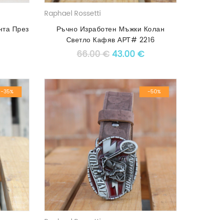
Raphael Rossetti
нта През
Ръчно Изработен Мъжки Колан
Светло Кафяв АРТ# 2216
 price was: 90.00 €.
Текущата цена е: 75.00 €.
Original price was: 66.00 
Текущата цена е: 4
66.00
€
43.00
€
-35%
-50%