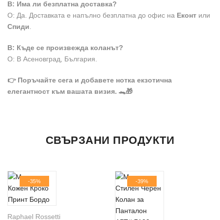
В: Има ли безплатна доставка?
О: Да. Доставката е напълно безплатна до офис на
Еконт
или
Спиди
.
В: Къде се произвежда коланът?
О: В Асеновград, България.
👉 Поръчайте сега и добавете нотка екзотична
елегантност към вашата визия. 🐊🎁
ДОПЪЛНИТЕЛНА ИНФОРМАЦИЯ
Все още няма отзиви.
Продукт
СВЪРЗАНИ ПРОДУКТИ
Материал
Телешки бокс
Бъдете първият написал отзив за “Черен Мъжки Колан Кроко –
Вашето Име
Матова Плочка, 33 мм”
Ширина
33 мм
-35%
-39%
Вашият имейл адрес няма да бъде публикуван.
Задължителните полета са отбелязани с
Адрес
*
Цвят
Черен
Raphael Rossetti