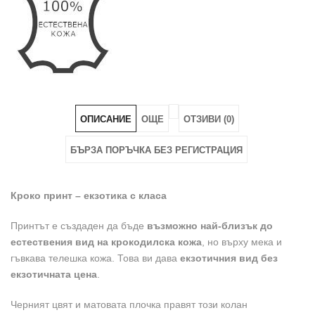
Плочка,
Плочка,
Плочка,
33
33
33
мм"
мм"
мм"
on
on
on
Facebook
Pinterest
LinkedIn
ОПИСАНИЕ
ОЩЕ
ОТЗИВИ (0)
БЪРЗА ПОРЪЧКА БЕЗ РЕГИСТРАЦИЯ
Кроко принт – екзотика с класа
Принтът е създаден да бъде
възможно най-близък до
естествения вид на крокодилска кожа
, но върху мека и
гъвкава телешка кожа. Това ви дава
екзотичния вид без
екзотичната цена
.
Черният цвят и матовата плочка правят този колан