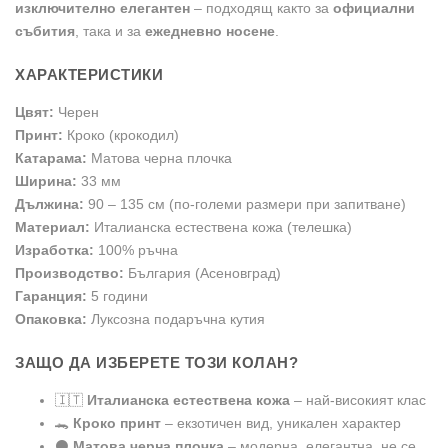
изключително елегантен
– подходящ както за
официални
събития
, така и за
ежедневно носене
.
ХАРАКТЕРИСТИКИ
Цвят:
Черен
Принт:
Кроко (крокодил)
Катарама:
Матова черна плочка
Ширина:
33 мм
Дължина:
90 – 135 см (по-големи размери при запитване)
Материал:
Италианска естествена кожа (телешка)
Изработка:
100% ръчна
Производство:
България (Асеновград)
Гаранция:
5 години
Опаковка:
Луксозна подаръчна кутия
ЗАЩО ДА ИЗБЕРЕТЕ ТОЗИ КОЛАН?
🇮🇹
Италианска естествена кожа
– най-високият клас
🐊
Кроко принт
– екзотичен вид, уникален характер
⚫
Матова черна плочка
– модерна, елегантна, не се