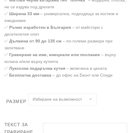
не се издува под дрехите
✅
Ширина 33 мм
– универсална, подходяща за костюм и
ежедневие
✅
Ръчно изработен в България
– от майстори с
десетилетия опит
✅
Дължина от 90 до 135 см
– по-големи размери при
запитване
✅
Гравиране на име, инициали или послание
– върху
колана и/или върху кутията
✅
Луксозна подаръчна кутия
– включена в цената
✅
Безплатна доставка
– до офис на Еконт или Спиди
РАЗМЕР
ТЕКСТ ЗА
ГРАВИРАНЕ