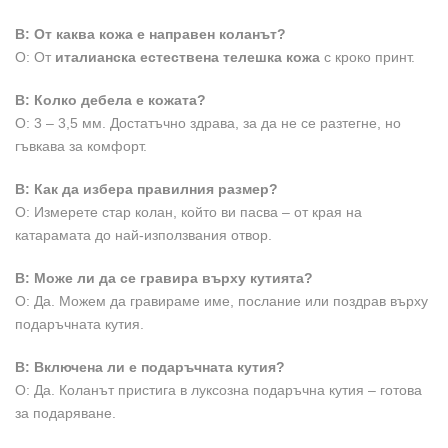
В: От каква кожа е направен коланът?
О: От
италианска естествена телешка кожа
с кроко принт.
В: Колко дебела е кожата?
О: 3 – 3,5 мм. Достатъчно здрава, за да не се разтегне, но
гъвкава за комфорт.
В: Как да избера правилния размер?
О: Измерете стар колан, който ви пасва – от края на
катарамата до най-използвания отвор.
В: Може ли да се гравира върху кутията?
О: Да. Можем да гравираме име, послание или поздрав върху
подаръчната кутия.
В: Включена ли е подаръчната кутия?
О: Да. Коланът пристига в луксозна подаръчна кутия – готова
за подаряване.