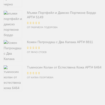
Мъжки Портфейл и Дамско Портмоне Бордо
АРТ# 5149
Оценено на
5
от
ОТ ГАБРИЕЛА ТОДОРОВА
5
Кожен Патрондаш с Два Капака АРТ# 8811
Оценено на
5
от
ОТ ЯНЧО СТОЕВ
5
Тъмносин Колан от Естествена Кожа АРТ# 6464
Оценено на
5
от
ОТ КАПКА ГЕОРГИЕВА
5