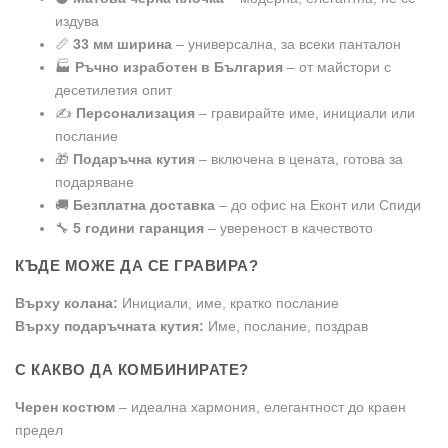
издува
📏
33 мм ширина
– универсална, за всеки панталон
🏭
Ръчно изработен в България
– от майстори с
десетилетия опит
✍️
Персонализация
– гравирайте име, инициали или
послание
🎁
Подаръчна кутия
– включена в цената, готова за
подаряване
🚚
Безплатна доставка
– до офис на Еконт или Спиди
🔧
5 години гаранция
– увереност в качеството
КЪДЕ МОЖЕ ДА СЕ ГРАВИРА?
Върху колана:
Инициали, име, кратко послание
Върху подаръчната кутия:
Име, послание, поздрав
С КАКВО ДА КОМБИНИРАТЕ?
Черен костюм
– идеална хармония, елегантност до краен
предел