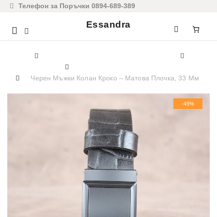
Телефон за Поръчки 0894-689-389
Essandra
Mobile
navigation
Home
Мъжки Аксесоари От Естествена Кожа
Мъжки Колани
Елегантни Колани От Естествена Кожа
Черен Мъжки Колан Кроко – Матова Плочка, 33 Мм
Skip to content
-49%