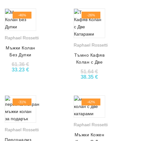
-46%
-26%
Raphael Rossetti
Raphael Rossetti
Мъжки Колан
Без Дупки
Тъмно Кафяв
АРТ# 4993
Колан с Две
61.36
€
Original price was: 61.36 €.
Текущата цена е: 33.23 €.
Катарами
33.23
€
51.64
€
АРТ# 4661
Original price was: 51.6
Текущата цена е:
38.35
€
-31%
-42%
Raphael Rossetti
Raphael Rossetti
Мъжки Кожен
Персонализиран