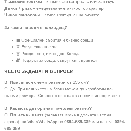
Тъмносин костюм
– класически контраст с изискан вкус
Дънки + риза
– ежедневна елегантност с характер
Чинос панталони
– стилен завършек на визията
За какви поводи е подходящ?
💼 Официални събития и бизнес срещи
👔 Ежедневно носене
🎂 Рожден ден, имен ден, Коледа
🎁 Подарък за баща, съпруг, син, приятел
ЧЕСТО ЗАДАВАНИ ВЪПРОСИ
В: Има ли по-големи размери от 135 см?
О: Да. При наличието на бланк можем да изработим по-
големи размери. Свържете се с нас за повече информация.
В: Как мога да поръчам по-голям размер?
О: Пишете ни в чата (зелената икона в долната част на
екрана), на Viber/WhatsApp на
0894-689-389
или на тел.
0894-
689-389
.