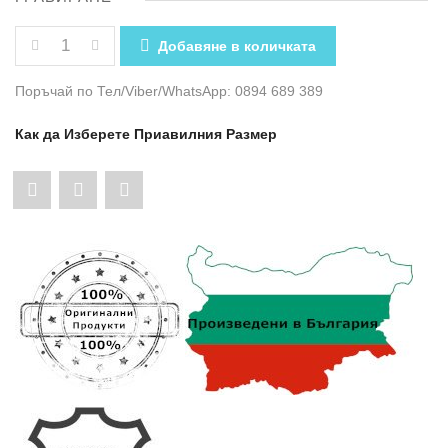
КОЛИЧЕСТВО ЗА ЧЕРЕН МЪЖКИ КОЛАН КРОКО – МА
Добавяне в количката
Поръчай по Тел/Viber/WhatsApp: 0894 689 389
Как да Изберете Приавилния Размер
Share
Pin
Share
"Черен
"Черен
"Черен
Мъжки
Мъжки
Мъжки
Колан
Колан
Колан
Кроко
Кроко
Кроко
–
–
–
Матова
Матова
Матова