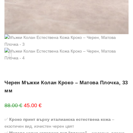
Черен Мъжки Колан Кроко – Матова Плочка, 33
мм
Original price was: 88.00 €.
Текущата цена е: 45.00 €.
88.00
€
45.00
€
✅
Кроко принт върху италианска естествена кожа
–
екзотичен вид, изчистен черен цвят
✅
Матова черна катарама тип “плочка”
– модерна, плоска,