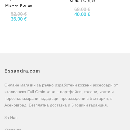
Колан С Две
Мъжки Колан
Катарами
68.00
€
За Подарък
АРТ# 7009
52.00
€
Original price was: 68.0
Текущата цена е:
40.00
€
АРТ# 9247
Original price was: 52.00 €.
Текущата цена е: 36.00 €.
36.00
€
Essandra.com
Онлайн магазин за ръчно изработени кожени аксесоари от
италианска Full Grain кожа – портфейли, колани, чанти и
персонализирани подаръци, произведени в България, в
Асеновград. Безплатна доставка и 5 години гаранция.
За Нас
Контакти