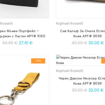
Rossetti
Raphael Rossetti
рен Мъжки Портфейл –
Сив Калъф За Очила Есте
държач с Ластик АРТ# 9160
Кожа АРТ# 9099
Original price was: 43.46 €.
Текущата цена е: 27.61 €.
Original
43.46
€
27.61
€
40.00
€
30.00
€
-27%
Raphael Rossetti
Черен Дамски Несесер Ест
Кожа АРТ# 8099
Original
39.00
€
32.00
€