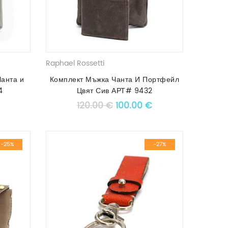
Raphael Rossetti
Чанта и
Комплект Мъжка Чанта И Портфейл
4
Цвят Сив АРТ# 9432
price was: 113.00 €.
Текущата цена е: 102.00 €.
Original price was: 120.00 
Текущата цена е: 
120.00
€
100.00
€
-25%
-27%