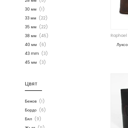
28 мм
(5)
30 мм
(1)
33 мм
(22)
35 мм
(22)
Raphael 
38 мм
(45)
40 мм
(6)
Лукс
43 mm
(3)
45 мм
(3)
Цвят
Бежов
(1)
Бордо
(6)
Бял
(9)
Жълт
(11)