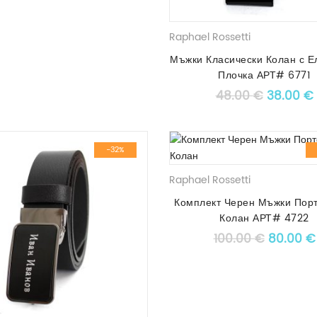
Raphael Rossetti
Мъжки Класически Колан с Е
Плочка АРТ# 6771
Original
48.00
€
38.00
€
-32%
Raphael Rossetti
Комплект Черен Мъжки Пор
Колан АРТ# 4722
Original
100.00
€
80.00
€