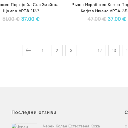
ожен Портфейл Със Змийска
Ръчно Изработен Кожен По
Щампа АРТ# 1137
Кафяв Нюанс АРТ# 39
Original price was: 51.00 €.
Текущата цена е: 37.00 €.
Original
51.00
€
37.00
€
47.00
€
37.00
€
1
2
3
…
12
13
Последни отзиви
С
Черен Колан Естествена Кожа
П