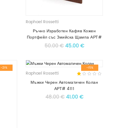
Raphael Rossetti
Ръчно Изработен Кафяв Кожен
Портфейл със Змийска Щампа АРТ#
8834
Original price was: 50.00 
Текущата цена е: 4
50.00
€
45.00
€
-21%
-15%
Raphael Rossetti
1.00
5
1
out
Мъжки Черен Автоматичен Колан
of
АРТ# 4111
based
on
Original price was: 48.00 
Текущата цена е: 4
48.00
€
41.00
€
customer
rating