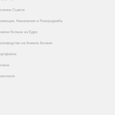
олезни Съвети
ромоции, Намаления и Разпродажба
ожени Колани на Едро
роизводство на Кожени Колани
ортфейли
олани
омплекти