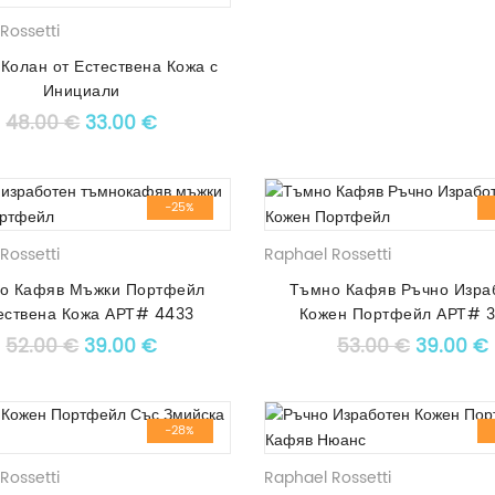
Rossetti
Колан от Естествена Кожа с
Инициали
Original price was: 48.00 €.
Текущата цена е: 33.00 €.
48.00
€
33.00
€
-25%
Rossetti
Raphael Rossetti
о Кафяв Мъжки Портфейл
Тъмно Кафяв Ръчно Изра
ествена Кожа АРТ# 4433
Кожен Портфейл АРТ# 
Original price was: 52.00 €.
Текущата цена е: 39.00 €.
Original
52.00
€
39.00
€
53.00
€
39.00
€
-28%
Rossetti
Raphael Rossetti