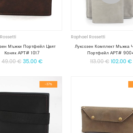
Rossetti
Raphael Rossetti
озен Мъжки Портфейл Цвят
Луксозен Комплект Мъжка 
Коняк АРТ# 1017
Портфейл АРТ# 900
Original price was: 49.00 €.
Текущата цена е: 35.00 €.
Original 
49.00
€
35.00
€
113.00
€
102.00
€
-37%