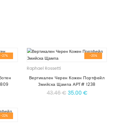
-27%
-20%
Raphael Rossetti
ботен
Вертикален Черен Кожен Портфейл
3809
Змийска Щампа АРТ# 1238
 price was: 53.00 €.
Текущата цена е: 39.00 €.
Original price was: 43.46 €
Текущата цена е: 3
43.46
€
35.00
€
-22%