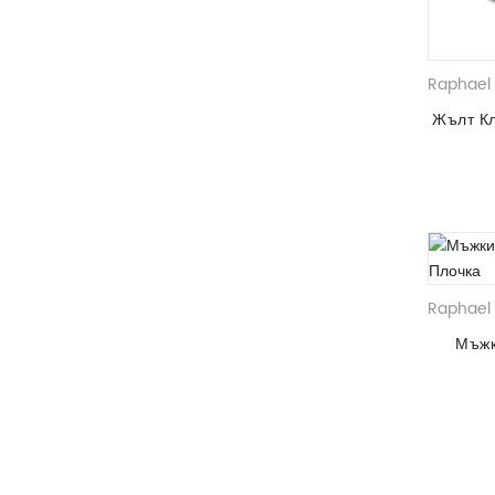
Raphael 
Жълт К
Raphael 
Мъжк