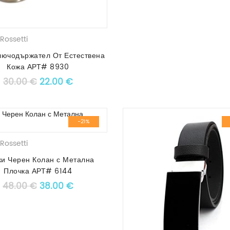
Rossetti
лючодържател От Естествена
Кожа АРТ# 8930
Original price was: 30.00 €.
Текущата цена е: 22.00 €.
30.00
€
22.00
€
-21%
Rossetti
и Черен Колан с Метална
Плочка АРТ# 6144
Original price was: 48.00 €.
Текущата цена е: 38.00 €.
48.00
€
38.00
€