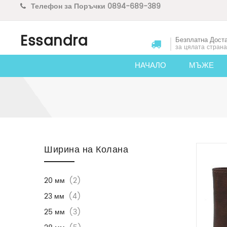
Телефон за Поръчки 0894-689-389
Essandra
Безплатна Дост
за цялата страна
НАЧАЛО
МЪЖЕ
Skip to content
Ширина на Колана
20 мм
(2)
23 мм
(4)
25 мм
(3)