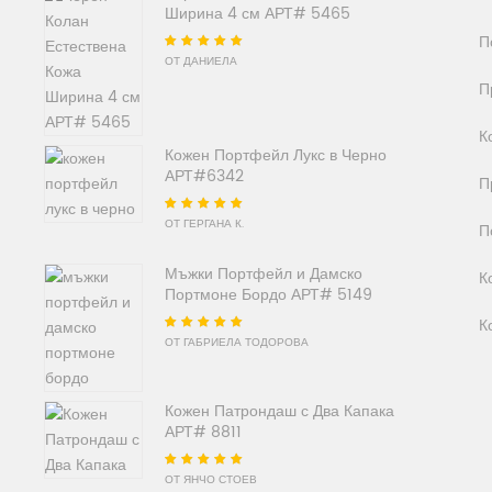
Ширина 4 см АРТ# 5465
П
Оценено на
5
от
ОТ ДАНИЕЛА
5
П
К
Кожен Портфейл Лукс в Черно
АРТ#6342
П
Оценено на
5
от
ОТ ГЕРГАНА К.
П
5
Мъжки Портфейл и Дамско
К
Портмоне Бордо АРТ# 5149
К
Оценено на
5
от
ОТ ГАБРИЕЛА ТОДОРОВА
5
Кожен Патрондаш с Два Капака
АРТ# 8811
Оценено на
5
от
ОТ ЯНЧО СТОЕВ
5