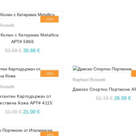
-43%
ossetti
Колан с Катарама Metallica
АРТ# 5866
Original price was: 53.69 €.
Текущата цена е: 30.68 €.
53.69
€
30.68
€
-33%
Raphael Rossetti
ossetti
Дамско Спортно Портмоне А
егантен Картодържач от
Original 
Те
52.15
€
26.59
€
ествена Кожа АРТ# 4115
Original price was: 31.00 €.
Текущата цена е: 21.00 €.
31.00
€
21.00
€
-31%