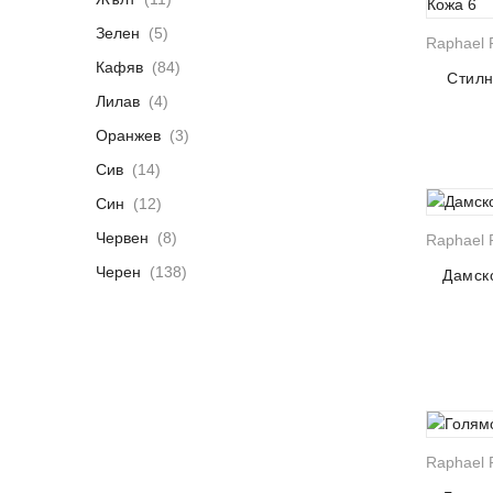
Зелен
(5)
Raphael R
Кафяв
(84)
Стилн
Лилав
(4)
Оранжев
(3)
Сив
(14)
Син
(12)
Червен
(8)
Raphael R
Черен
(138)
Дамск
Raphael R