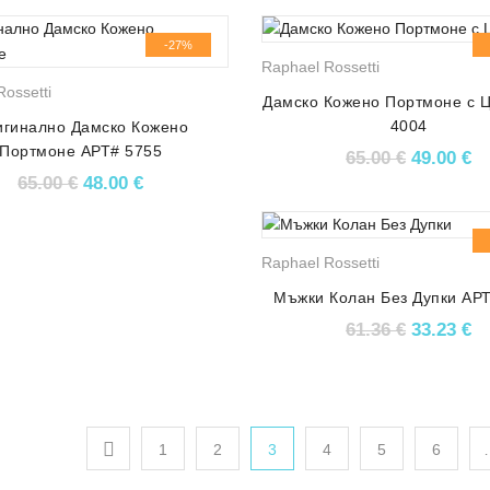
-27%
Raphael Rossetti
ossetti
Дамско Кожено Портмоне с 
4004
гинално Дамско Кожено
Портмоне АРТ# 5755
Original 
Те
65.00
€
49.00
€
Original price was: 65.00 €.
Текущата цена е: 48.00 €.
65.00
€
48.00
€
Raphael Rossetti
Мъжки Колан Без Дупки АР
Original 
Те
61.36
€
33.23
€
1
2
3
4
5
6