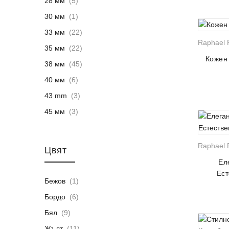
28 мм
(5)
30 мм
(1)
33 мм
(22)
Raphael R
35 мм
(22)
Кожен 
38 мм
(45)
40 мм
(6)
43 mm
(3)
45 мм
(3)
Raphael R
Цвят
Ел
Ест
Бежов
(1)
Бордо
(6)
Бял
(9)
Жълт
(11)