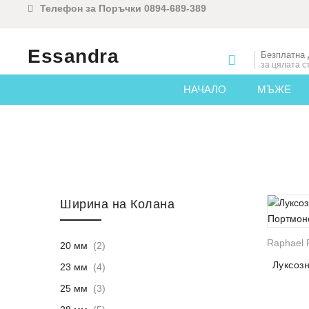
Телефон за Поръчки 0894-689-389
Essandra
Безплатна 
за цялата с
НАЧАЛО
МЪЖЕ
Skip to content
Ширина на Колана
Raphael R
20 мм
(2)
Луксоз
23 мм
(4)
25 мм
(3)