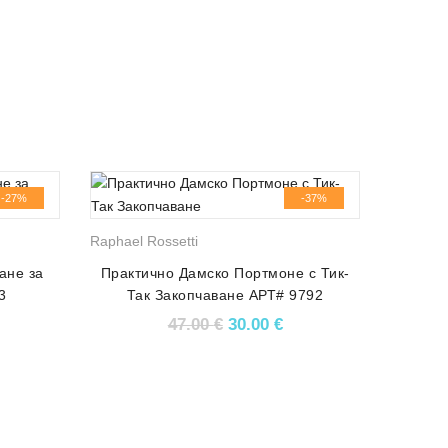
-27%
-37%
Raphael Rossetti
ане за
Практично Дамско Портмоне с Тик-
3
Так Закопчаване АРТ# 9792
price was: 67.00 €.
кущата цена е: 49.00 €.
Original price was: 47.00 €.
Текущата цена е: 30.
47.00
€
30.00
€