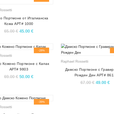
ossetti
о Портмоне от Италианска
Кожа АРТ# 1000
Original price was: 65.00 €.
Текущата цена е: 45.00 €.
65.00
€
45.00
€
-28%
ossetti
Raphael Rossetti
о Кожено Портмоне с Капак
АРТ# 9803
Дамско Портмоне с Гравир
Рожден Ден АРТ# 861
Original price was: 69.00 €.
Текущата цена е: 50.00 €.
69.00
€
50.00
€
Original 
Те
67.00
€
49.00
€
-39%
ossetti