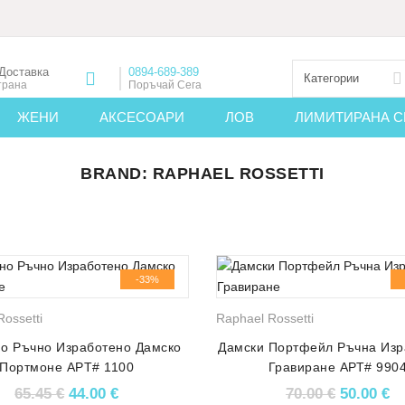
Доставка
0894-689-389
Категории
трана
Поръчай Сега
ЖЕНИ
АКСЕСОАРИ
ЛОВ
ЛИМИТИРАНА С
BRAND:
RAPHAEL ROSSETTI
-33%
ossetti
Raphael Rossetti
но Ръчно Изработено Дамско
Дамски Портфейл Ръчна Изр
Портмоне АРT# 1100
Гравиране АРТ# 990
Original price was: 65.45 €.
Текущата цена е: 44.00 €.
Original 
Те
65.45
€
44.00
€
70.00
€
50.00
€