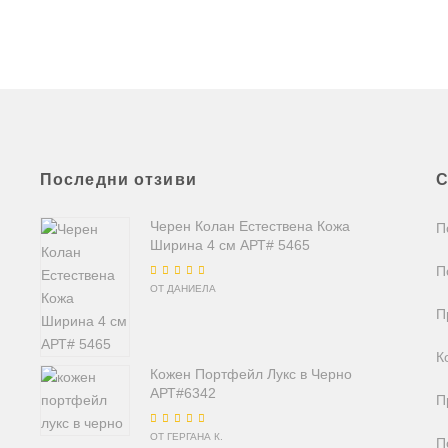
Последни отзиви
С
Черен Колан Естествена Кожа
П
Ширина 4 см АРТ# 5465
П
Оценено на
5
от
ОТ ДАНИЕЛА
5
П
К
Кожен Портфейл Лукс в Черно
АРТ#6342
П
Оценено на
5
от
ОТ ГЕРГАНА К.
П
5