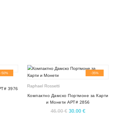
-50%
-35%
Raphael Rossetti
РТ# 3976
Компактно Дамско Портмоне за Карти
price was: 52.15 €.
кущата цена е: 26.59 €.
и Монети АРТ# 2856
Original price was: 46.00 €.
Текущата цена е: 30.
46.00
€
30.00
€