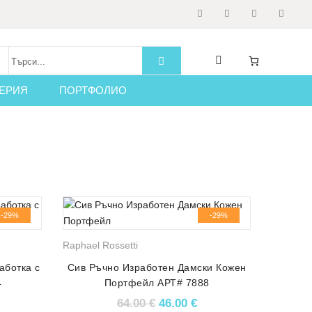
ЕРИЯ
ПОРТФОЛИО
-29%
-29%
Raphael Rossetti
аботка с
Сив Ръчно Изработен Дамски Кожен
4
Портфейл АРТ# 7888
price was: 70.00 €.
кущата цена е: 50.00 €.
Original price was: 64.00 €.
Текущата цена е: 46.
64.00
€
46.00
€