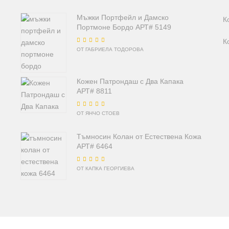
Мъжки Портфейл и Дамско
К
Портмоне Бордо АРТ# 5149
К
Оценено на
5
от
ОТ ГАБРИЕЛА ТОДОРОВА
5
Кожен Патрондаш с Два Капака
АРТ# 8811
Оценено на
5
от
ОТ ЯНЧО СТОЕВ
5
Тъмносин Колан от Естествена Кожа
АРТ# 6464
Оценено на
5
от
ОТ КАПКА ГЕОРГИЕВА
5