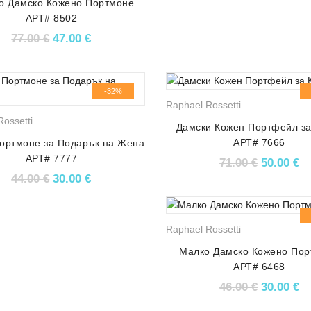
о Дамско Кожено Портмоне
АРТ# 8502
Original price was: 77.00 €.
Текущата цена е: 47.00 €.
77.00
€
47.00
€
-32%
Raphael Rossetti
ossetti
Дамски Кожен Портфейл за
АРТ# 7666
ортмоне за Подарък на Жена
АРТ# 7777
Original 
Те
71.00
€
50.00
€
Original price was: 44.00 €.
Текущата цена е: 30.00 €.
44.00
€
30.00
€
Raphael Rossetti
Малко Дамско Кожено Пор
АРТ# 6468
Original 
Те
46.00
€
30.00
€