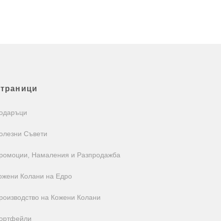
траници
одаръци
олезни Съвети
ромоции, Намаления и Разпродажба
ожени Колани на Едро
роизводство на Кожени Колани
ортфейли