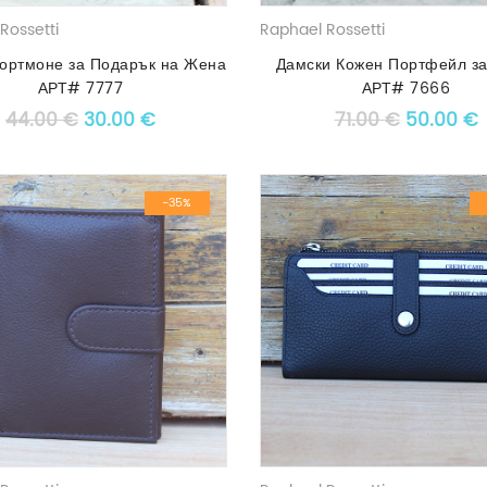
Rossetti
Raphael Rossetti
ортмоне за Подарък на Жена
Дамски Кожен Портфейл за
АРТ# 7777
АРТ# 7666
Original price was: 44.00 €.
Текущата цена е: 30.00 €.
Original 
Т
44.00
€
30.00
€
71.00
€
50.00
€
-35%