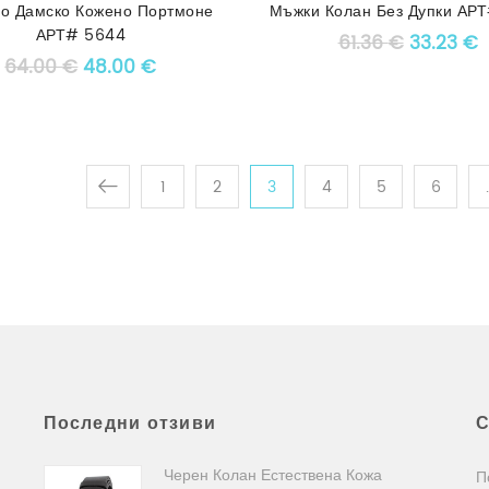
во Дамско Кожено Портмоне
Мъжки Колан Без Дупки АР
АРТ# 5644
Original 
Т
61.36
€
33.23
€
Original price was: 64.00 €.
Текущата цена е: 48.00 €.
64.00
€
48.00
€
1
2
3
4
5
6
Последни отзиви
С
Черен Колан Естествена Кожа
П