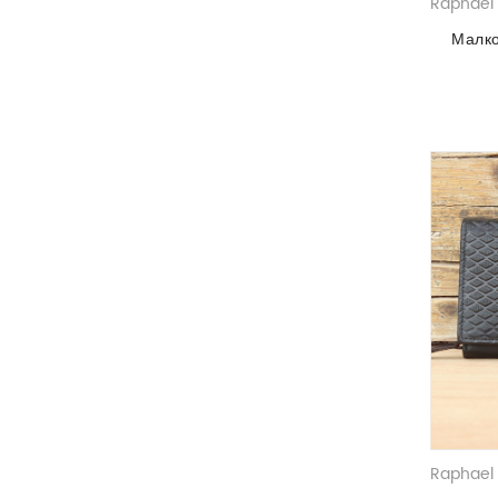
Raphael 
Малко
Raphael 