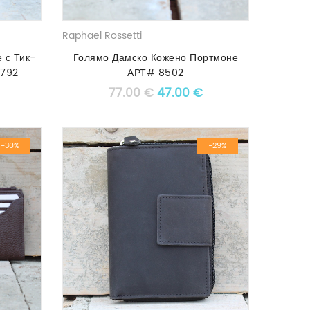
Raphael Rossetti
 с Тик-
Голямо Дамско Кожено Портмоне
9792
АРТ# 8502
 price was: 47.00 €.
Текущата цена е: 30.00 €.
Original price was: 77.00 €
Текущата цена е: 4
77.00
€
47.00
€
-30%
-29%