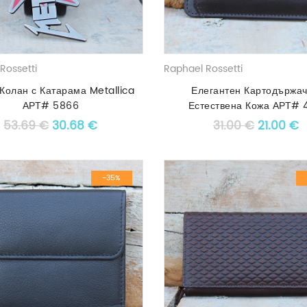
Rossetti
Raphael Rossetti
Колан с Катарама Metallica
Елегантен Картодържач
АРТ# 5866
Естествена Кожа АРТ# 
Original price was: 53.69 €.
Текущата цена е: 30.68 €.
Original 
Т
53.69
€
30.68
€
31.00
€
21.00
€
-35%