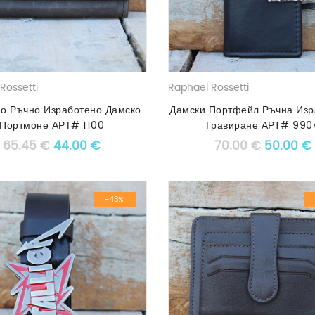
Rossetti
Raphael Rossetti
но Ръчно Изработено Дамско
Дамски Портфейл Ръчна Изр
Портмоне АРT# 1100
Гравиране АРТ# 990
Original price was: 65.45 €.
Текущата цена е: 44.00 €.
Original
65.45
€
44.00
€
70.00
€
50.00
€
-43%