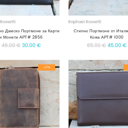
Rossetti
Raphael Rossetti
но Дамско Портмоне за Карти
Стилно Портмоне от Итал
и Монети АРТ# 2856
Кожа АРТ# 1000
Original price was: 46.00 €.
Текущата цена е: 30.00 €.
Original
46.00
€
30.00
€
65.00
€
45.00
€
-27%