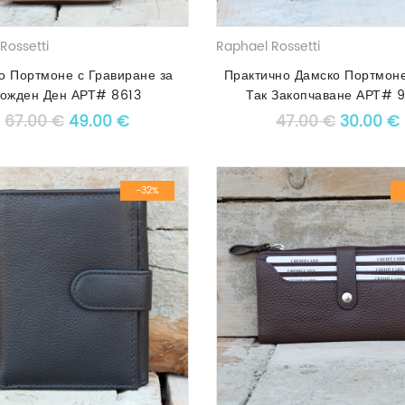
Rossetti
Raphael Rossetti
о Портмоне с Гравиране за
Практично Дамско Портмоне
ожден Ден АРТ# 8613
Так Закопчаване АРТ# 
Original price was: 67.00 €.
Текущата цена е: 49.00 €.
Original
67.00
€
49.00
€
47.00
€
30.00
€
-32%