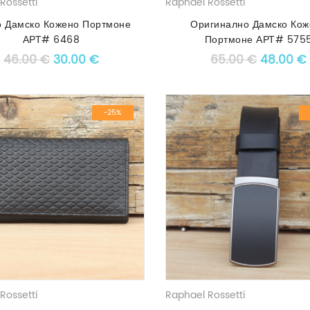
Rossetti
Raphael Rossetti
 Дамско Кожено Портмоне
Оригинално Дамско Кож
АРТ# 6468
Портмоне АРТ# 575
Original price was: 46.00 €.
Текущата цена е: 30.00 €.
Original
46.00
€
30.00
€
65.00
€
48.00
€
-25%
Rossetti
Raphael Rossetti