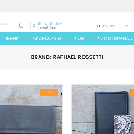
авка
0894-689-389
Категории
Поръчай Сега
ЖЕНИ
АКСЕСОАРИ
ЛОВ
ЛИМИТИРАНА С
BRAND:
RAPHAEL ROSSETTI
-33%