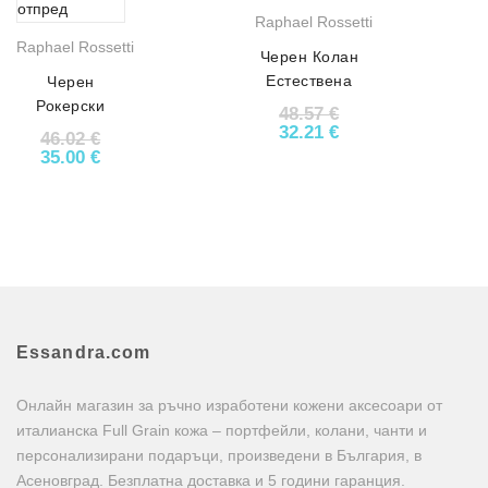
Raphael Rossetti
Raphael Rossetti
Черен Колан
Естествена
Черен
Кожа
Рокерски
48.57
€
Катарама
Колан от
Original price was: 48.5
Текущата цена е:
32.21
€
46.02
€
Череп АРТ#
Естествена
Original price was: 46.02 €.
Текущата цена е: 35.00 €.
35.00
€
2369
Кожа АРТ#
5239
Essandra.com
Онлайн магазин за ръчно изработени кожени аксесоари от
италианска Full Grain кожа – портфейли, колани, чанти и
персонализирани подаръци, произведени в България, в
Асеновград. Безплатна доставка и 5 години гаранция.