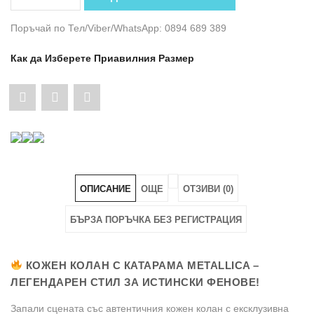
Поръчай по Тел/Viber/WhatsApp: 0894 689 389
Как да Изберете Приавилния Размер
Share
Pin
Share
"Кожен
"Кожен
"Кожен
Колан
Колан
Колан
с
с
с
ОПИСАНИЕ
ОЩЕ
ОТЗИВИ (0)
Катарама
Катарама
Катарама
БЪРЗА ПОРЪЧКА БЕЗ РЕГИСТРАЦИЯ
Metallica
Metallica
Metallica
АРТ#
АРТ#
АРТ#
КОЖЕН КОЛАН С КАТАРАМА METALLICA –
ЛЕГЕНДАРЕН СТИЛ ЗА ИСТИНСКИ ФЕНОВЕ!
5866"
5866"
5866"
Запали сцената със автентичния кожен колан с ексклузивна
on
on
on