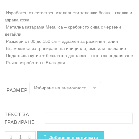
Изработен от естествен италиански телешки бланк – гладка и
здрава кожа
Метална катарама Metallica – сребристо сива с червени
детайли
Размери от 80 до 150 см – идеален за различни талии
Възможност за гравиране на инициали, име или послание
Подаръчна кутия + безплатна доставка – готов за подаряване
Ръчнo изработен в България
РАЗМЕР
ТЕКСТ ЗА
ГРАВИРАНЕ
КОЛИЧЕСТВО ЗА КОЖЕН КОЛАН С КАТАРАМА METALL
Добавяне в количката