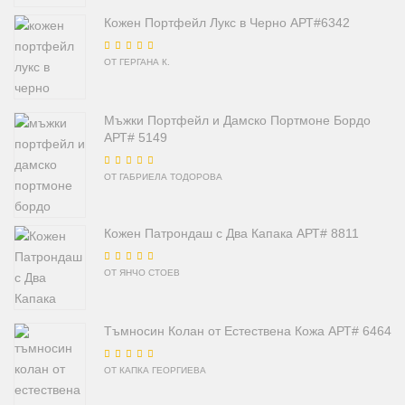
Кожен Портфейл Лукс в Черно АРТ#6342
Оценено на
5
от
ОТ ГЕРГАНА К.
5
Мъжки Портфейл и Дамско Портмоне Бордо
АРТ# 5149
Оценено на
5
от
ОТ ГАБРИЕЛА ТОДОРОВА
5
Кожен Патрондаш с Два Капака АРТ# 8811
Оценено на
5
от
ОТ ЯНЧО СТОЕВ
5
Тъмносин Колан от Естествена Кожа АРТ# 6464
Оценено на
5
от
ОТ КАПКА ГЕОРГИЕВА
5