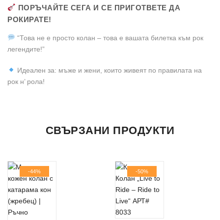
ПОРЪЧАЙТЕ СЕГА И СЕ ПРИГОТВЕТЕ ДА
РОКИРАТЕ!
“Това не е просто колан – това е вашата билетка към рок
легендите!”
Идеален за: мъже и жени, които живеят по правилата на
рок н’ рола!
ДОПЪЛНИТЕЛНА ИНФОРМАЦИЯ
Все още няма отзиви.
Продукт
СВЪРЗАНИ ПРОДУКТИ
Материал
Естествена Кожа
Бъдете първият написал отзив за “Кожен Колан с Катарама
Вашето Име
Metallica АРТ# 5866”
Цвят
Черен
-44%
-50%
Вашият имейл адрес няма да бъде публикуван.
Задължителните полета са отбелязани с
Адрес
*
Ширина
38 мм
Име