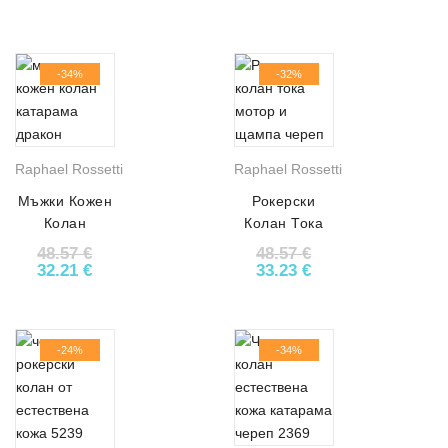
АРТ# 7110
-34%
-32%
Raphael Rossetti
Raphael Rossetti
Мъжки Кожен
Рокерски
Колан
Колан Тока
Катарама
Мотор и
48.57
€
48.57
€
Дракон АРТ#
Щампа Череп
Original price was: 48.57 €.
Текущата цена е: 32.21 €.
Original price was: 48.5
Текущата цена е:
32.21
€
33.23
€
5148
АРТ# 1499
-24%
-34%