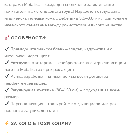
катарама Metallica – създаден специално за истинските
Facebook
Pinterest
LinkedIn
почитатели на легендарната група! Изработен от луксозна
италианска телешка кожа с дебелина 3,5–3,8 мм, този колан е
идеалното съчетание между рок естетика и високо качество.
ОСОБЕНОСТИ:
Премиум италиански бланк – гладък, издръжлив и с
интензивен черен цвят.
Ексклузивна катарама – сребристо-сива с червени ивици и
лого на Metallica за ярок рок акцент.
Ръчна изработка – внимание към всеки детайл за
перфектен завършек.
Регулируема дължина (80–150 см) – подходящ за всеки
размер.
Персонализация – гравирайте име, инициали или рок
послание за уникален стил.
ЗА КОГО Е ТОЗИ КОЛАН?