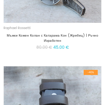
Raphael Rossetti
Мъжки Кожен Колан с Катарама Кон (Жребец) | Ръчно
Изработен
Original price was: 80.00 €
Текущата цена е: 4
80.00
€
45.00
€
-40%