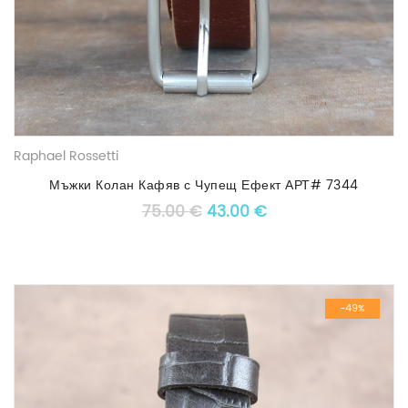
Raphael Rossetti
Мъжки Колан Кафяв с Чупещ Ефект АРТ# 7344
Original price was: 75.00 €
Текущата цена е: 4
75.00
€
43.00
€
-49%