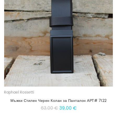
Raphael Rossetti
Мъжки Стилен Черен Колан за Панталон АРТ# 7122
Original price was: 63.00 €
Текущата цена е: 3
63.00
€
39.00
€