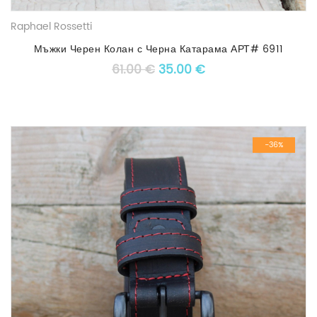
Raphael Rossetti
Мъжки Черен Колан с Черна Катарама АРТ# 6911
Original price was: 61.00 €.
Текущата цена е: 3
61.00
€
35.00
€
-36%