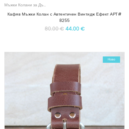
Мъжки Колани за Дънки
,
Оригинални Мъжки Колани
Кафяв Мъжки Колан с Автентичен Винтидж Ефект АРТ#
8255
Original price was: 80.00 €
Текущата цена е: 4
80.00
€
44.00
€
-43%
Ново