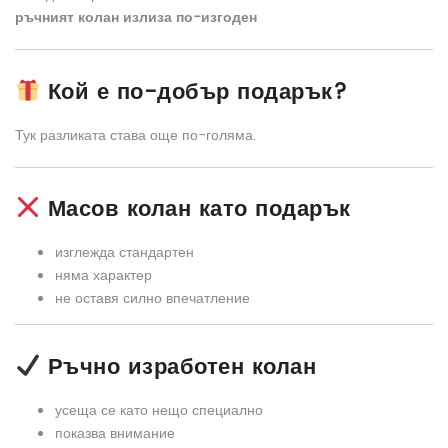
ръчният колан излиза по-изгоден
Кой е по-добър подарък?
Тук разликата става още по-голяма.
Масов колан като подарък
изглежда стандартен
няма характер
не оставя силно впечатление
Ръчно изработен колан
усеща се като нещо специално
показва внимание