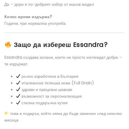
Да – дори е по-добрият избор от масов модел.
Колко време издържа?
Години, при нормална употреба.
Защо да избереш Essandra?
Essandra създава колани, които не просто изглеждат добре –
те издържат.
ръчно изработени в България
италианска телешка кожа (Full Grain)
здрави и прецизни шевове
възможност за персонализация
стилна подаръчна кутия
това е подарък, който няма да бъде заменен след няколко
месеца