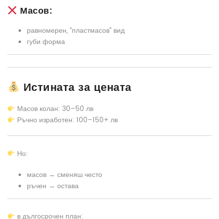
Масов:
равномерен, “пластмасов” вид
губи форма
Истината за цената
Масов колан: 30–50 лв
Ръчно изработен: 100–150+ лв
Но:
масов → сменяш често
ръчен → остава
в дългосрочен план: