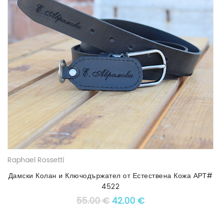
Raphael Rossetti
Дамски Колан и Ключодържател от Естествена Кожа АРТ#
4522
Original price was: 55.00 €
Текущата цена е: 4
55.00
€
42.00
€