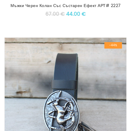
Мъжки Черен Колан Със Състарен Ефект АРТ# 2227
Original price was: 67.00 €
Текущата цена е: 4
67.00
€
44.00
€
-44%