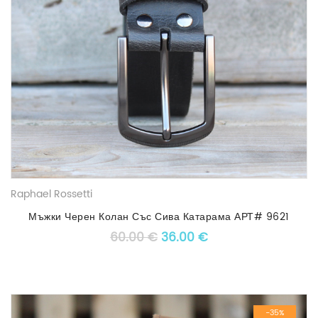
Raphael Rossetti
Мъжки Черен Колан Със Сива Катарама АРТ# 9621
Original price was: 60.00 €
Текущата цена е: 3
60.00
€
36.00
€
-35%