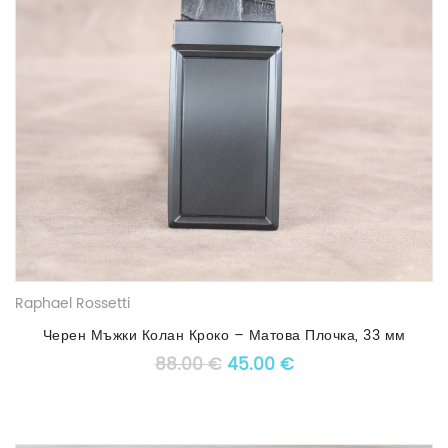
Raphael Rossetti
Черен Мъжки Колан Кроко – Матова Плочка, 33 мм
Original price was: 88.00 €
Текущата цена е: 4
88.00
€
45.00
€