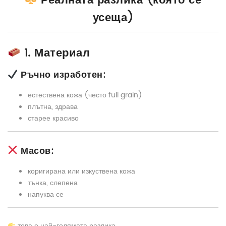
Реалната разлика (която се
усеща)
1. Материал
Ръчно изработен:
естествена кожа (често full grain)
плътна, здрава
старее красиво
Масов:
коригирана или изкуствена кожа
тънка, слепена
напуква се
това е най-голямата разлика