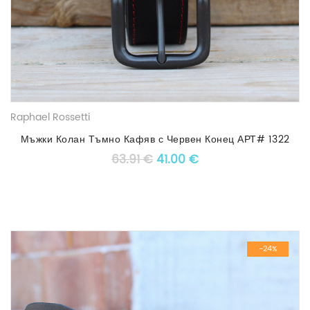
Raphael Rossetti
Мъжки Колан Тъмно Кафяв с Червен Конец АРТ# 1322
Original price was: 63.91 €.
Текущата цена е: 41
63.91
€
41.00
€
-24%