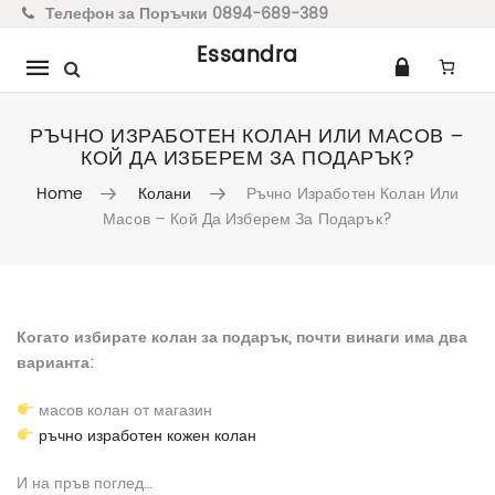
Телефон за Поръчки 0894-689-389
Essandra
Mobile
navigation
РЪЧНО ИЗРАБОТЕН КОЛАН ИЛИ МАСОВ –
КОЙ ДА ИЗБЕРЕМ ЗА ПОДАРЪК?
Home
Колани
Ръчно Изработен Колан Или
Масов – Кой Да Изберем За Подарък?
Skip to content
Когато избирате колан за подарък, почти винаги има два
варианта:
масов колан от магазин
ръчно изработен кожен колан
И на пръв поглед…