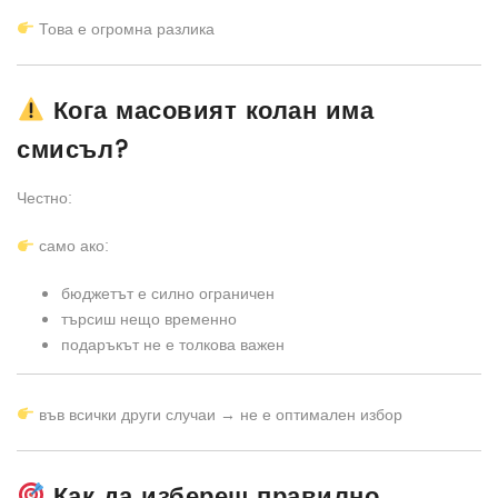
Това е огромна разлика
Кога масовият колан има
смисъл?
Честно:
само ако:
бюджетът е силно ограничен
търсиш нещо временно
подаръкът не е толкова важен
във всички други случаи → не е оптимален избор
Как да избереш правилно