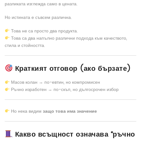
разликата изглежда само в цената.
Но истината е съвсем различна.
Това не са просто два продукта.
Това са два напълно различни подхода към качеството,
стила и стойността.
Краткият отговор (ако бързате)
Масов колан → по-евтин, но компромисен
Ръчно изработен → по-скъп, но дългосрочен избор
Но нека видим
защо това има значение
Какво всъщност означава “ръчно