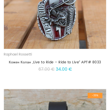
Raphael Rossetti
Кожен Колан „Live to Ride – Ride to Live“ АРТ# 8033
Original price was: 67.00 €
Текущата цена е: 3
67.00
€
34.00
€
-39%