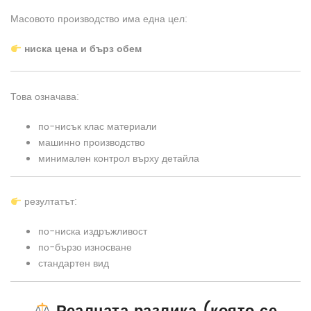
Масовото производство има една цел:
ниска цена и бърз обем
Това означава:
по-нисък клас материали
машинно производство
минимален контрол върху детайла
резултатът:
по-ниска издръжливост
по-бързо износване
стандартен вид