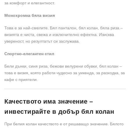
за комфорт и елегантност.
Монохромна бяла визия
Това е за най-смелите. Бял панталон, бял колан, бяла риза –
визията е чиста, свежа и изключително ефектна. Изисква
увереност, но резултатът си заслужава.
Спортно-елегантен стил
Бели дънки, синя риза, бежови велурени обувки, бял колан –
това е визия, която работи чудесно за уикенда, за разходка, за
кафе с приятели.
Качеството има значение –
инвестирайте в добър бял колан
При белия колан качеството е от решаващо значение. Бялото