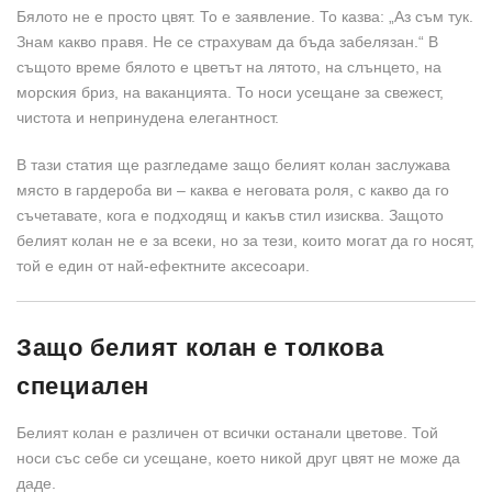
Бялото не е просто цвят. То е заявление. То казва: „Аз съм тук.
Знам какво правя. Не се страхувам да бъда забелязан.“ В
същото време бялото е цветът на лятото, на слънцето, на
морския бриз, на ваканцията. То носи усещане за свежест,
чистота и непринудена елегантност.
В тази статия ще разгледаме защо белият колан заслужава
място в гардероба ви – каква е неговата роля, с какво да го
съчетавате, кога е подходящ и какъв стил изисква. Защото
белият колан не е за всеки, но за тези, които могат да го носят,
той е един от най-ефектните аксесоари.
Защо белият колан е толкова
специален
Белият колан е различен от всички останали цветове. Той
носи със себе си усещане, което никой друг цвят не може да
даде.