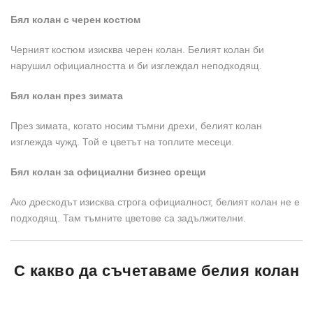
Бял колан с черен костюм
Черният костюм изисква черен колан. Белият колан би
нарушил официалността и би изглеждал неподходящ.
Бял колан през зимата
През зимата, когато носим тъмни дрехи, белият колан
изглежда чужд. Той е цветът на топлите месеци.
Бял колан за официални бизнес срещи
Ако дрескодът изисква строга официалност, белият колан не е
подходящ. Там тъмните цветове са задължителни.
С какво да съчетаваме белия колан