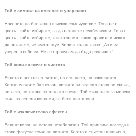
Той е символ на смелост и увереност
Носенето на бял колан изисква самочувствие. Това не е
цветът, който избирате, за да останете незабелязани. Това е
цветът, който избирате, когато знаете какво правите и искате
да покажете, че имате вкус. Белият колан казва: „Аз съм
уверен в себе си. Не се страхувам да бъда различен.“
Той носи свежест и чистота
Бялото е цветът на лятото, на слънцето, на ваканцията.
Когато сложите бял колан, визията ви веднага става по-свежа,
по-лека, по-готова за топлото време. Той е идеален за морски
стил, за ленени костюми, за бели панталони.
Той е изключително ефектен
Белият колан не остава незабелязан. Той привлича погледа и
става фокусна точка на визията. Когато е съчетан правилно,