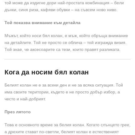
той може да издигне дори най-простата комбинация – бели
дънки, синя риза, кафяви обувки – на съвсем ново ниво.
Той показва внимание към детайла
Мъжът, който носи бял колан, е мъж, който обръща внимание
на детайлите. Той не просто се облича – той изгражда визия.
Той знае, че аксесоарите са тези, които правят разликата.
Кога да носим бял колан
Белият колан не е за всеки ден и не за всяка ситуация. Той
има своите територии, където е не просто добър избор, а
често и най-добрият.
През лятото
Това е основното време за белия колан. Когато слънцето грее,
а дрехите стават по-светли, белият колан е естественият