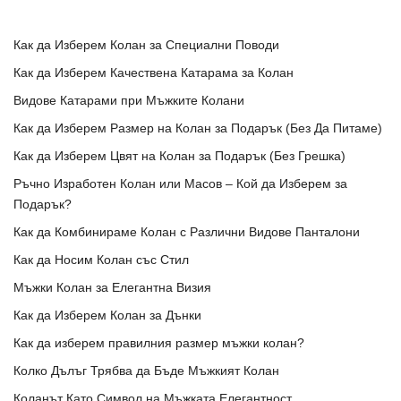
Как да Изберем Колан за Специални Поводи
Как да Изберем Качествена Катарама за Колан
Видове Катарами при Мъжките Колани
Как да Изберем Размер на Колан за Подарък (Без Да Питаме)
Как да Изберем Цвят на Колан за Подарък (Без Грешка)
Ръчно Изработен Колан или Масов – Кой да Изберем за
Подарък?
Как да Комбинираме Колан с Различни Видове Панталони
Как да Носим Колан със Стил
Мъжки Колан за Елегантна Визия
Как да Изберем Колан за Дънки
Как да изберем правилния размер мъжки колан?
Колко Дълъг Трябва да Бъде Мъжкият Колан
Коланът Като Символ на Мъжката Елегантност