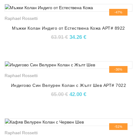
-47%
Raphael Rossetti
Мъжки Колан Индиго от Естествена Кожа АРТ# 8922
Original price was: 63.91 €.
Текущата цена е: 34.
63.91
€
34.26
€
-36%
Raphael Rossetti
Индигово Син Велурен Колан с Жълт Шев АРТ# 7022
Original price was: 65.00 €.
Текущата цена е: 42.
65.00
€
42.00
€
-51%
Raphael Rossetti