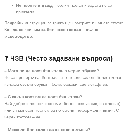
Не носете в дъжд
– белият колан и водата не са
приятели
Подробни инструкции за грижа ще намерите в нашата статия
Как да се грижим за бял кожен колан – пълно
ръководство
.
❓ ЧЗВ (Често задавани въпроси)
– Мога ли да нося бял колан с черни обувки?
Не се препоръчва. Контрастът е твърде силен. Белият колан
изисква светли обувки – бели, бежови, светлокафяви.
– С какъв костюм да нося бял колан?
Най-добре с ленени костюми (бежов, светлосив, светлосин)
или с тъмносин костюм за по-смели, неформални визии. С
черен костюм – не.
– Може ли бял колан да се носи с дънки?