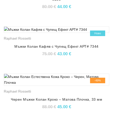
Original price was: 80.00 €.
Текущата цена е: 44.
80.00
€
44.00
€
-43%
Ново
Raphael Rossetti
Мъжки Колан Кафяв с Чупещ Ефект АРТ# 7344
Original price was: 75.00 €.
Текущата цена е: 43.
75.00
€
43.00
€
-49%
Raphael Rossetti
Черен Мъжки Колан Кроко – Матова Плочка, 33 мм
Original price was: 88.00 €.
Текущата цена е: 45.
88.00
€
45.00
€