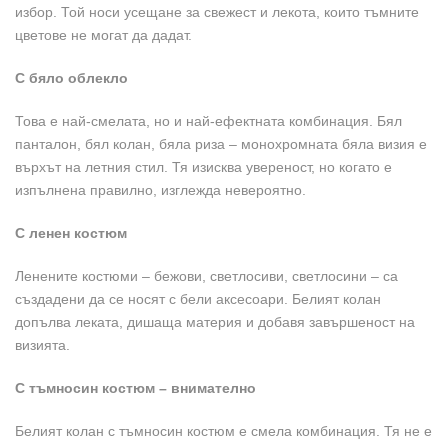
избор. Той носи усещане за свежест и лекота, които тъмните
цветове не могат да дадат.
С бяло облекло
Това е най-смелата, но и най-ефектната комбинация. Бял
панталон, бял колан, бяла риза – монохромната бяла визия е
върхът на летния стил. Тя изисква увереност, но когато е
изпълнена правилно, изглежда невероятно.
С ленен костюм
Ленените костюми – бежови, светлосиви, светлосини – са
създадени да се носят с бели аксесоари. Белият колан
допълва леката, дишаща материя и добавя завършеност на
визията.
С тъмносин костюм – внимателно
Белият колан с тъмносин костюм е смела комбинация. Тя не е