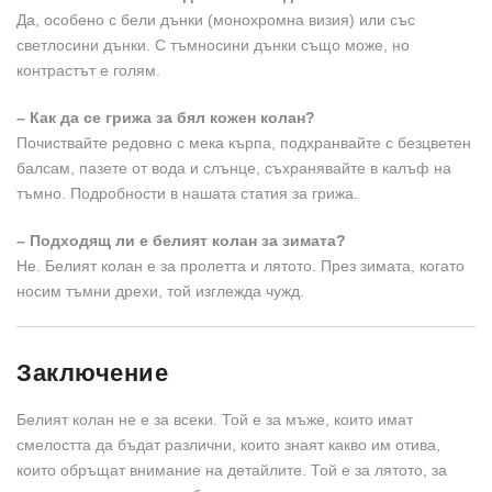
Да, особено с бели дънки (монохромна визия) или със
светлосини дънки. С тъмносини дънки също може, но
контрастът е голям.
– Как да се грижа за бял кожен колан?
Почиствайте редовно с мека кърпа, подхранвайте с безцветен
балсам, пазете от вода и слънце, съхранявайте в калъф на
тъмно. Подробности в нашата статия за грижа.
– Подходящ ли е белият колан за зимата?
Не. Белият колан е за пролетта и лятото. През зимата, когато
носим тъмни дрехи, той изглежда чужд.
Заключение
Белият колан не е за всеки. Той е за мъже, които имат
смелостта да бъдат различни, които знаят какво им отива,
които обръщат внимание на детайлите. Той е за лятото, за