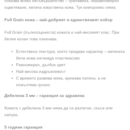
показва всяко несъвършенство – грапавина, неравномерно
оцветяване, евтина изкуствена кожа. Тук компромис няма.
Full Grain кожа – най-добрият и единственият избор
Full Grain (пълнозърнеста) кожата е най-високият клас. При
белия колан това означава:
Естествена текстура, която придава характер – евтината
бяла кожа изглежда пластмасово
Равномерен, дълбок цвят
Най-висока издръжливост
С времето развива мека, кремава патина, а не
пожълтява грозно
Дебелина 3 мм – гаранция за здравина
Кожата с дебелина 3 мм няма да се разтегне, скъса или
напука.
5 години гаранция