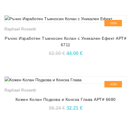
-30%
Raphael Rossetti
Ръчно Изработен Тъмносин Колан с Уникален Ефект АРТ#
6711
Original price was: 62.00 €.
Текущата цена е: 44.
62.00
€
44.00
€
-43%
Raphael Rossetti
Кожен Колан Подкова и Конска Глава АРТ# 6680
Original price was: 56.24 €.
Текущата цена е: 32.
56.24
€
32.21
€