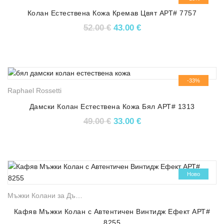
Колан Естествена Кожа Кремав Цвят АРТ# 7757
Original price was: 52.00 €.
Текущата цена е: 43.
52.00
€
43.00
€
-33%
Raphael Rossetti
Дамски Колан Естествена Кожа Бял АРТ# 1313
Original price was: 49.00 €.
Текущата цена е: 33.
49.00
€
33.00
€
-45%
Ново
Мъжки Колани за Дънки
,
Оригинални Мъжки Колани
Кафяв Мъжки Колан с Автентичен Винтидж Ефект АРТ#
8255