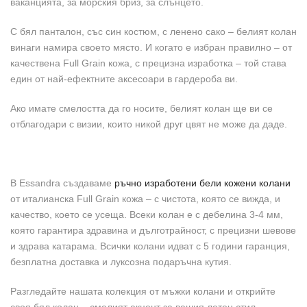
ваканцията, за морския бриз, за слънцето.
С бял панталон, със син костюм, с ленено сако – белият колан
винаги намира своето място. И когато е избран правилно – от
качествена Full Grain кожа, с прецизна изработка – той става
един от най-ефектните аксесоари в гардероба ви.
Ако имате смелостта да го носите, белият колан ще ви се
отблагодари с визии, които никой друг цвят не може да даде.
В Essandra създаваме
ръчно изработени бели кожени колани
от италианска Full Grain кожа – с чистота, която се вижда, и
качество, което се усеща. Всеки колан е с дебелина 3-4 мм,
която гарантира здравина и дълготрайност, с прецизни шевове
и здрава катарама. Всички колани идват с 5 години гаранция,
безплатна доставка и луксозна подаръчна кутия.
Разгледайте нашата колекция от мъжки колани и открийте