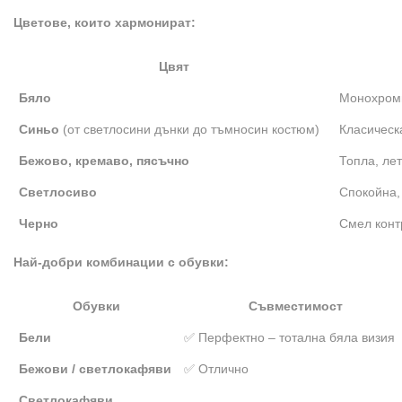
Цветове, които хармонират:
Цвят
Бяло
Монохромн
Синьо
(от светлосини дънки до тъмносин костюм)
Класическ
Бежово, кремаво, пясъчно
Топла, ле
Светлосиво
Спокойна,
Черно
Смел конт
Най-добри комбинации с обувки:
Обувки
Съвместимост
Бели
✅ Перфектно – тотална бяла визия
Бежови / светлокафяви
✅ Отлично
Светлокафяви