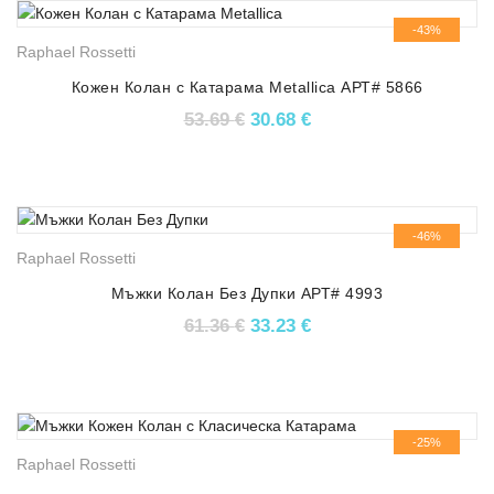
-43%
Raphael Rossetti
Кожен Колан с Катарама Metallica АРТ# 5866
Original price was: 53.69 €.
Текущата цена е: 30.
53.69
€
30.68
€
-46%
Raphael Rossetti
Мъжки Колан Без Дупки АРТ# 4993
Original price was: 61.36 €.
Текущата цена е: 33.
61.36
€
33.23
€
-25%
Raphael Rossetti