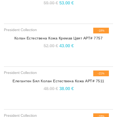
Original price was: 59.00 €.
Текущата цена е: 53.
59.00
€
53.00
€
rating
President Collection
-18%
Колан Естествена Кожа Кремав Цвят АРТ# 7757
Original price was: 52.00 €.
Текущата цена е: 43.
52.00
€
43.00
€
President Collection
-21%
Елегантен Бял Колан Естествена Кожа АРТ# 7511
Original price was: 48.00 €.
Текущата цена е: 38.
48.00
€
38.00
€
President Collection
-18%