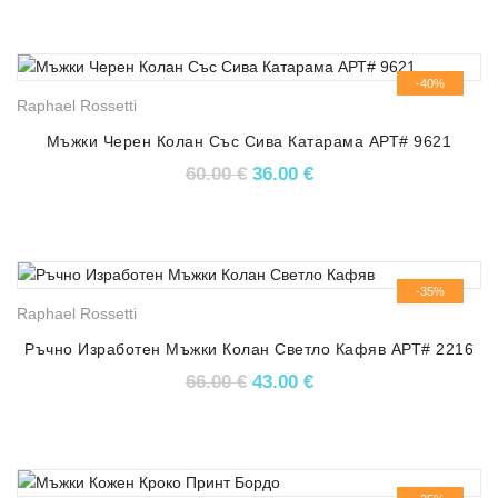
-40%
Raphael Rossetti
Мъжки Черен Колан Със Сива Катарама АРТ# 9621
Original price was: 60.00 €.
Текущата цена е: 36.
60.00
€
36.00
€
-35%
Raphael Rossetti
Ръчно Изработен Мъжки Колан Светло Кафяв АРТ# 2216
Original price was: 66.00 €.
Текущата цена е: 43.
66.00
€
43.00
€