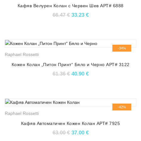
Кафяв Велурен Колан с Червен Шев АРТ# 6888
Original price was: 66.47 €.
Текущата цена е: 33.
66.47
€
33.23
€
-34%
Raphael Rossetti
Кожен Колан „Питон Принт“ Бяло и Чернo АРТ# 3122
Original price was: 61.36 €.
Текущата цена е: 40.
61.36
€
40.90
€
-42%
Raphael Rossetti
Кафяв Автоматичен Кожен Колан АРТ# 7925
Original price was: 63.00 €.
Текущата цена е: 37.
63.00
€
37.00
€