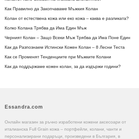
Как Правилно да Закопчаваме Мъжкия Колан
Колан от естествена кожа или еко кожа – каква е разликата?
Колко Колана Трябва да Има Един Мъж
Черният Колан – Защо Всеки Мъж Трябва да Има Поне Един
Как да Разпознаем Истински Кожен Колан – 8 Лесни Теста
Как се Променят Тенденциите при Мъжките Колани
Как да поддържаме кожен колан, за да издържи години?
Essandra.com
Онлайн магазин за ръчно изработени кожени аксесоари от
италианска Full Grain кожа – портфейли, колани, чанти и
персонализирани подаръци, произведени в България, в