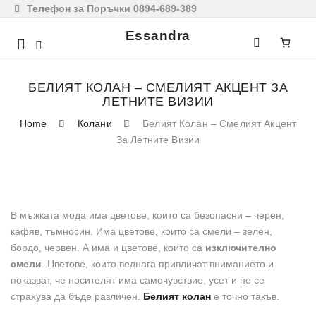
Телефон за Поръчки 0894-689-389
Essandra
Mobile
navigation
БЕЛИЯТ КОЛАН – СМЕЛИЯТ АКЦЕНТ ЗА
ЛЕТНИТЕ ВИЗИИ
Home
Колани
Белият Колан – Смелият Акцент
За Летните Визии
Skip to content
В мъжката мода има цветове, които са безопасни – черен,
кафяв, тъмносин. Има цветове, които са смели – зелен,
бордо, червен. А има и цветове, които са
изключително
смели
. Цветове, които веднага привличат вниманието и
показват, че носителят има самочувствие, усет и не се
страхува да бъде различен.
Белият колан
е точно такъв.