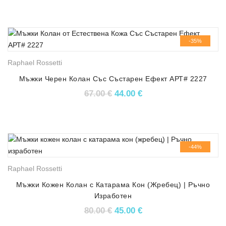
-35%
Raphael Rossetti
Мъжки Черен Колан Със Състарен Ефект АРТ# 2227
Original price was: 67.00 €.
Текущата цена е: 44.
67.00
€
44.00
€
-44%
Raphael Rossetti
Мъжки Кожен Колан с Катарама Кон (Жребец) | Ръчно
Изработен
Original price was: 80.00 €.
Текущата цена е: 45.
80.00
€
45.00
€