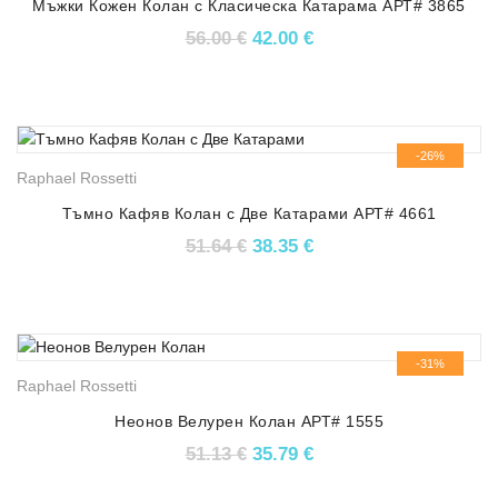
Мъжки Кожен Колан с Класическа Катарама АРТ# 3865
Original price was: 56.00 €.
Текущата цена е: 42.
56.00
€
42.00
€
-26%
Raphael Rossetti
Тъмно Кафяв Колан с Две Катарами АРТ# 4661
Original price was: 51.64 €.
Текущата цена е: 38.
51.64
€
38.35
€
-31%
Raphael Rossetti
Неонов Велурен Колан АРТ# 1555
Original price was: 51.13 €.
Текущата цена е: 35.
51.13
€
35.79
€