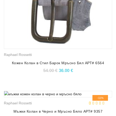
Raphael Rossetti
Кожен Колан в Стил Барок Мръсно Бял АРТ# 6564
Original price was: 54.00 €.
Текущата цена е: 36.
54.00
€
36.00
€
-11%
Raphael Rossetti
5.00
5
1
out of
based on
Мъжки Колан в Черно и Мръсно Бяло АРТ# 9357
customer