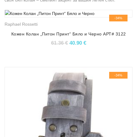
своя бял колан – смелият акцент за вашия летен стил.
-34%
Raphael Rossetti
Кожен Колан „Питон Принт“ Бяло и Чернo АРТ# 3122
Original price was: 61.36 €.
Текущата цена е: 40.
61.36
€
40.90
€
-34%