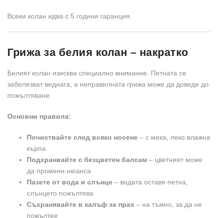
Всеки колан идва с 5 години гаранция.
Грижа за белия колан – накратко
Белият колан изисква специално внимание. Петната се
забелязват веднага, а неправилната грижа може да доведе до
пожълтяване.
Основни правила:
Почиствайте след всяко носене
– с мека, леко влажна
кърпа
Подхранвайте с безцветен балсам
– цветният може
да промени нюанса
Пазете от вода и слънце
– водата оставя петна,
слънцето пожълтява
Съхранявайте в калъф за прах
– на тъмно, за да не
пожълтее