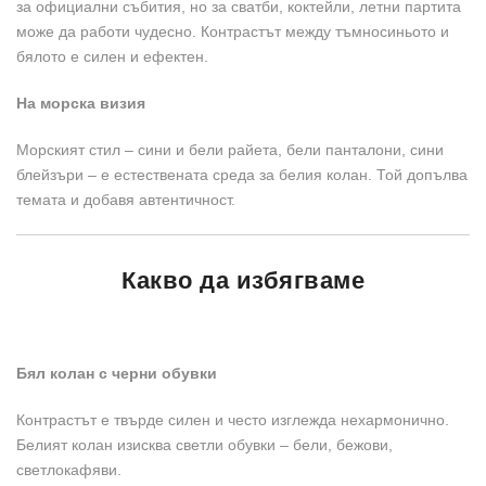
за официални събития, но за сватби, коктейли, летни партита
може да работи чудесно. Контрастът между тъмносиньото и
бялото е силен и ефектен.
На морска визия
Морският стил – сини и бели райета, бели панталони, сини
блейзъри – е естествената среда за белия колан. Той допълва
темата и добавя автентичност.
Какво да избягваме
Бял колан с черни обувки
Контрастът е твърде силен и често изглежда нехармонично.
Белият колан изисква светли обувки – бели, бежови,
светлокафяви.