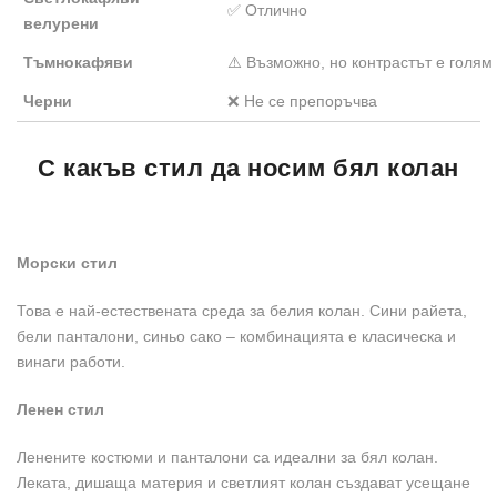
✅ Отлично
велурени
Тъмнокафяви
⚠️ Възможно, но контрастът е голям
Черни
❌ Не се препоръчва
С какъв стил да носим бял колан
Морски стил
Това е най-естествената среда за белия колан. Сини райета,
бели панталони, синьо сако – комбинацията е класическа и
винаги работи.
Ленен стил
Ленените костюми и панталони са идеални за бял колан.
Леката, дишаща материя и светлият колан създават усещане