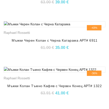
Original price was: 63.00 €.
Текущата цена е: 39.
63.00
€
39.00
€
-43%
Raphael Rossetti
Мъжки Черен Колан с Черна Катарама АРТ# 6911
Original price was: 61.00 €.
Текущата цена е: 35.
61.00
€
35.00
€
-36%
Raphael Rossetti
Мъжки Колан Тъмно Кафяв с Червен Конец АРТ# 1322
Original price was: 63.91 €.
Текущата цена е: 41.
63.91
€
41.00
€