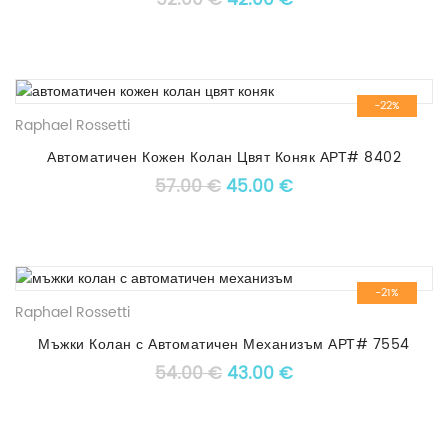
52.00
€
42.00
€
-22%
Raphael Rossetti
Автоматичен Кожен Колан Цвят Коняк АРТ# 8402
Original price was: 57.00 €
Текущата цена е: 4
57.00
€
45.00
€
-21%
Raphael Rossetti
Мъжки Колан с Автоматичен Механизъм АРТ# 7554
Original price was: 54.00 €
Текущата цена е: 4
54.00
€
43.00
€