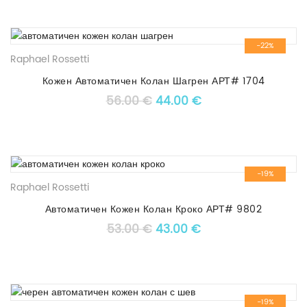
-22%
Raphael Rossetti
Кожен Автоматичен Колан Шагрен АРТ# 1704
Original price was: 56.00 €
Текущата цена е: 4
56.00
€
44.00
€
-19%
Raphael Rossetti
Автоматичен Кожен Колан Кроко АРТ# 9802
Original price was: 53.00 €
Текущата цена е: 4
53.00
€
43.00
€
-19%