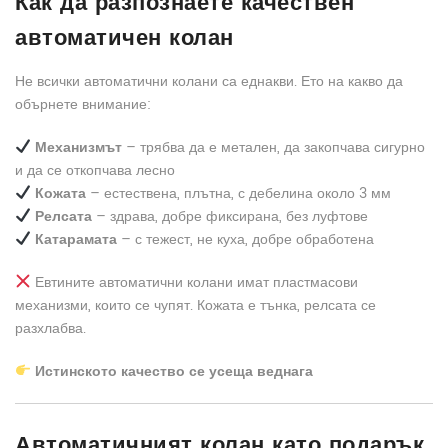
Как да разпознаете качествен
автоматичен колан
Не всички автоматични колани са еднакви. Ето на какво да
обърнете внимание:
Механизмът
– трябва да е метален, да закопчава сигурно
и да се откопчава лесно
Кожата
– естествена, плътна, с дебелина около 3 мм
Релсата
– здрава, добре фиксирана, без луфтове
Катарамата
– с тежест, не куха, добре обработена
Евтините автоматични колани имат пластмасови
механизми, които се чупят. Кожата е тънка, релсата се
разхлабва.
Истинското качество се усеща веднага
Автоматичният колан като подарък