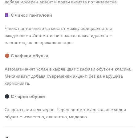
добавя модерен акцент и прави визията по-интересна.
С чинос панталони
Чинос панталоните са мостът между официалното и
ежедневното. Автоматичният колан пасва идеално –
елегантен, но не прекалено строг.
С кафяви обувки
Автоматичният колан в кафяв цвят с кафяви обувки е класика.
Механизмът добавя съвременен акцент, без да нарушава
хармонията.
С черни обувки
Същото важи и за черно. Черен автоматичен колан с черни
обувки – изчистено, елегантно, модерно.