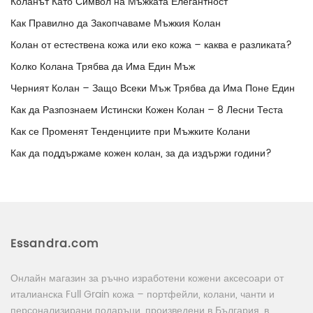
Коланът Като Символ на Мъжката Елегантност
Как Правилно да Закопчаваме Мъжкия Колан
Колан от естествена кожа или еко кожа – каква е разликата?
Колко Колана Трябва да Има Един Мъж
Черният Колан – Защо Всеки Мъж Трябва да Има Поне Един
Как да Разпознаем Истински Кожен Колан – 8 Лесни Теста
Как се Променят Тенденциите при Мъжките Колани
Как да поддържаме кожен колан, за да издържи години?
Essandra.com
Онлайн магазин за ръчно изработени кожени аксесоари от
италианска Full Grain кожа – портфейли, колани, чанти и
персонализирани подаръци, произведени в България, в