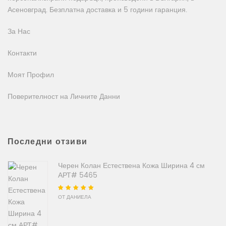
Асеновград. Безплатна доставка и 5 години гаранция.
За Нас
Контакти
Моят Профил
Поверителност на Личните Данни
Последни отзиви
Черен Колан Естествена Кожа Ширина 4 см
АРТ# 5465
Оценено на
5
от
ОТ ДАНИЕЛА
5