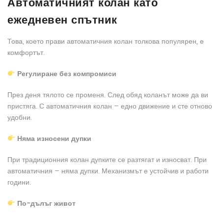
Автоматичният колан като
ежедневен спътник
Това, което прави автоматичния колан толкова популярен, е
комфортът.
Регулиране без компромиси
През деня тялото се променя. След обяд коланът може да ви
пристяга. С автоматичния колан – едно движение и сте отново
удобни.
Няма износени дупки
При традиционния колан дупките се разтягат и износват. При
автоматичния – няма дупки. Механизмът е устойчив и работи
години.
По-дълъг живот