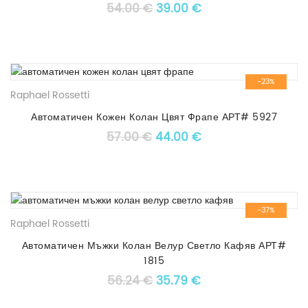
Original price was: 54.00 €
Текущата цена е: 3
54.00
€
39.00
€
-23%
Raphael Rossetti
Автоматичен Кожен Колан Цвят Фрапе АРТ# 5927
Original price was: 57.00 €
Текущата цена е: 4
57.00
€
44.00
€
-37%
Raphael Rossetti
Автоматичен Мъжки Колан Велур Светло Кафяв АРТ#
1815
Original price was: 56.24 €
Текущата цена е: 3
56.24
€
35.79
€