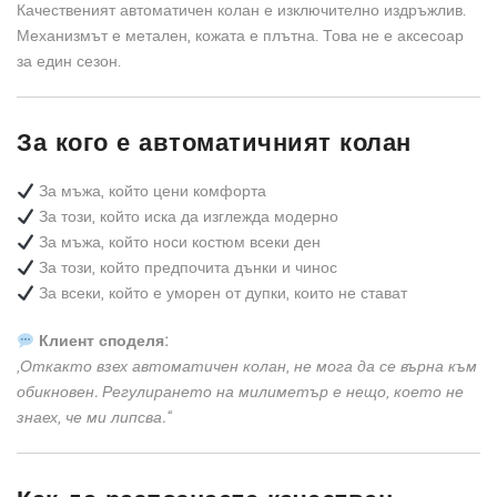
Качественият автоматичен колан е изключително издръжлив.
Механизмът е метален, кожата е плътна. Това не е аксесоар
за един сезон.
За кого е автоматичният колан
За мъжа, който цени комфорта
За този, който иска да изглежда модерно
За мъжа, който носи костюм всеки ден
За този, който предпочита дънки и чинос
За всеки, който е уморен от дупки, които не стават
Клиент споделя:
„Откакто взех автоматичен колан, не мога да се върна към
обикновен. Регулирането на милиметър е нещо, което не
знаех, че ми липсва.“