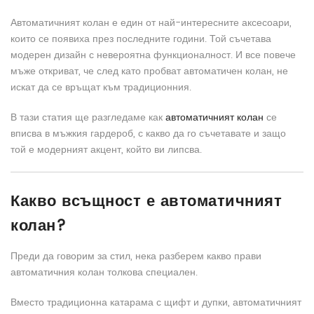
Автоматичният колан е един от най-интересните аксесоари,
които се появиха през последните години. Той съчетава
модерен дизайн с невероятна функционалност. И все повече
мъже откриват, че след като пробват автоматичен колан, не
искат да се връщат към традиционния.
В тази статия ще разгледаме как
автоматичният колан
се
вписва в мъжкия гардероб, с какво да го съчетавате и защо
той е модерният акцент, който ви липсва.
Какво всъщност е автоматичният
колан?
Преди да говорим за стил, нека разберем какво прави
автоматичния колан толкова специален.
Вместо традиционна катарама с щифт и дупки, автоматичният