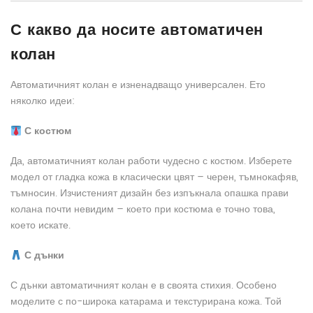
С какво да носите автоматичен
колан
Автоматичният колан е изненадващо универсален. Ето
няколко идеи:
С костюм
Да, автоматичният колан работи чудесно с костюм. Изберете
модел от гладка кожа в класически цвят – черен, тъмнокафяв,
тъмносин. Изчистеният дизайн без изпъкнала опашка прави
колана почти невидим – което при костюма е точно това,
което искате.
С дънки
С дънки автоматичният колан е в своята стихия. Особено
моделите с по-широка катарама и текстурирана кожа. Той