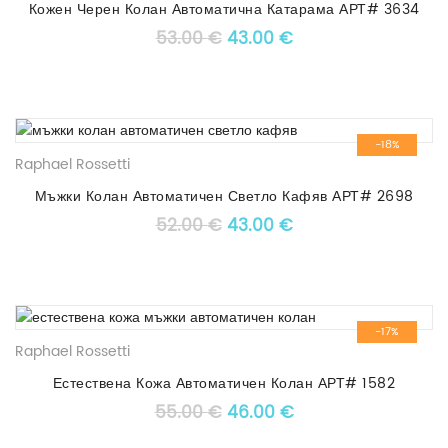
Кожен Черен Колан Автоматична Катарама АРТ# 3634
Original price was: 53.00 €
Текущата цена е: 4
53.00
€
43.00
€
-18%
Raphael Rossetti
Мъжки Колан Автоматичен Светло Кафяв АРТ# 2698
Original price was: 52.00 €
Текущата цена е: 4
52.00
€
43.00
€
-17%
Raphael Rossetti
Естествена Кожа Автоматичен Колан АРТ# 1582
Original price was: 55.00 €
Текущата цена е: 4
55.00
€
46.00
€