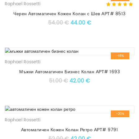
Raphael Rossetti
5.00
5
1
out of
based on
Черен Автоматичен Кожен Колан с Шев АРТ# 8513
customer
Original price was: 54.00 €
Текущата цена е: 4
54.00
€
44.00
€
rating
-18%
Raphael Rossetti
Мъжки Автоматичен Бизнес Колан АРТ# 1693
Original price was: 51.00 €.
Текущата цена е: 4
51.00
€
42.00
€
-20%
Raphael Rossetti
Автоматичен Кожен Колан Ретро АРТ# 9791
Original price was: 52.00 €
Текущата цена е: 4