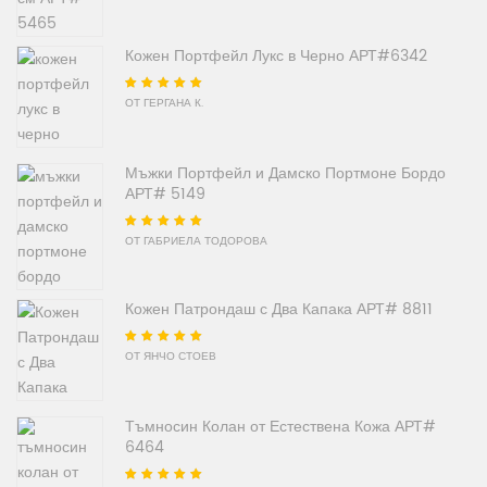
Кожен Портфейл Лукс в Черно АРТ#6342
Оценено на
5
от
ОТ ГЕРГАНА К.
5
Мъжки Портфейл и Дамско Портмоне Бордо
АРТ# 5149
Оценено на
5
от
ОТ ГАБРИЕЛА ТОДОРОВА
5
Кожен Патрондаш с Два Капака АРТ# 8811
Оценено на
5
от
ОТ ЯНЧО СТОЕВ
5
Тъмносин Колан от Естествена Кожа АРТ#
6464