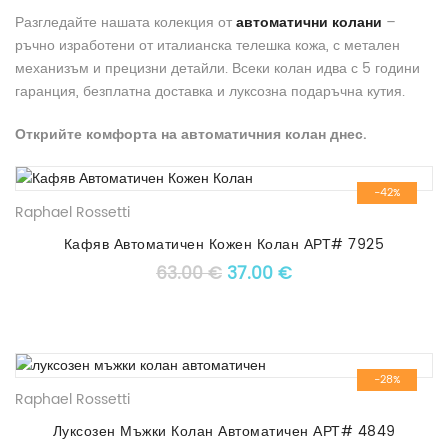
Разгледайте нашата колекция от
автоматични колани
–
ръчно изработени от италианска телешка кожа, с метален
механизъм и прецизни детайли. Всеки колан идва с 5 години
гаранция, безплатна доставка и луксозна подаръчна кутия.
Открийте комфорта на автоматичния колан днес.
-42%
Raphael Rossetti
Кафяв Автоматичен Кожен Колан АРТ# 7925
Original price was: 63.00 €
Текущата цена е: 3
63.00
€
37.00
€
-28%
Raphael Rossetti
Луксозен Мъжки Колан Автоматичен АРТ# 4849