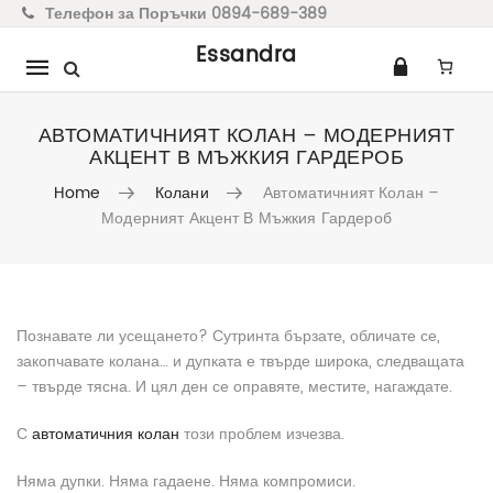
Телефон за Поръчки 0894-689-389
Essandra
Mobile
navigation
АВТОМАТИЧНИЯТ КОЛАН – МОДЕРНИЯТ
АКЦЕНТ В МЪЖКИЯ ГАРДЕРОБ
Home
Колани
Автоматичният Колан –
Модерният Акцент В Мъжкия Гардероб
Skip to content
Познавате ли усещането? Сутринта бързате, обличате се,
закопчавате колана… и дупката е твърде широка, следващата
– твърде тясна. И цял ден се оправяте, местите, нагаждате.
С
автоматичния колан
този проблем изчезва.
Няма дупки. Няма гадаене. Няма компромиси.