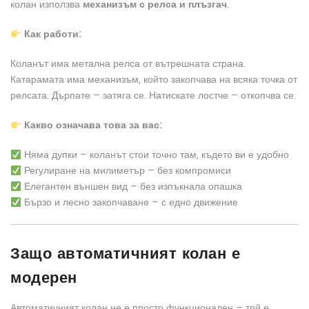
колан използва
механизъм с релса и плъзгач
.
Как работи:
Коланът има метална релса от вътрешната страна.
Катарамата има механизъм, който закопчава на всяка точка от
релсата. Дърпате – затяга се. Натискате лостче – откопчва се.
Какво означава това за вас:
Няма дупки – коланът стои точно там, където ви е удобно
Регулиране на милиметър – без компромиси
Елегантен външен вид – без изпъкнала опашка
Бързо и лесно закопчаване – с едно движение
Защо автоматичният колан е
модерен
Автоматичният колан не е просто функционален – той е