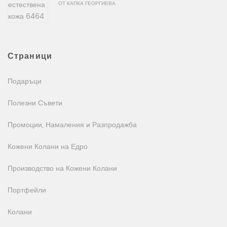
Оценено на
5
от
ОТ КАПКА ГЕОРГИЕВА
5
Страници
Подаръци
Полезни Съвети
Промоции, Намаления и Разпродажба
Кожени Колани на Едро
Производство на Кожени Колани
Портфейли
Колани