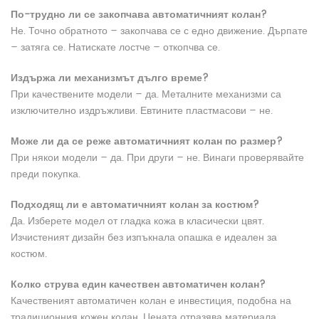
По-трудно ли се закопчава автоматичният колан?
Не. Точно обратното – закопчава се с едно движение. Дърпате
– затяга се. Натискате лостче – откопчва се.
Издържа ли механизмът дълго време?
При качествените модели – да. Металните механизми са
изключително издръжливи. Евтините пластмасови – не.
Може ли да се реже автоматичният колан по размер?
При някои модели – да. При други – не. Винаги проверявайте
преди покупка.
Подходящ ли е автоматичният колан за костюм?
Да. Изберете модел от гладка кожа в класически цвят.
Изчистеният дизайн без изпъкнала опашка е идеален за
костюм.
Колко струва един качествен автоматичен колан?
Качественият автоматичен колан е инвестиция, подобна на
традиционния кожен колан. Цената отразява материала,