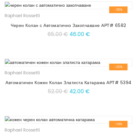
-30%
Raphael Rossetti
Черен Колан с Автоматично Закопчаване АРТ# 6582
Original price was: 65.00 €
Текущата цена е: 4
65.00
€
46.00
€
-20%
Raphael Rossetti
Автоматичен Кожен Колан Златиста Катарама АРТ# 5394
Original price was: 52.00 €
Текущата цена е: 4
52.00
€
42.00
€
-19%
Raphael Rossetti