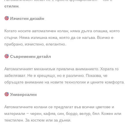
стилен
.
Изчистен дизайн
Когато носите автоматичен колан, няма дълга опашка, която
стърчи. Няма излишна кожа, която да се нагъва. Всичко е
прибрано, изчистено, елегантно.
Съвременен детайл
Автоматичният механизъм привлича вниманието. Хората го
забелязват. Не е крещящо, но е различно. Показва, че
обръщате внимание на новите технологии и цените комфорта.
Универсален
Автоматичните колани се предлагат във всички цветове и
материали – черен, кафяв, син, бордо, велур, бял. Кожен или
текстилен. За костюм или за дънки.