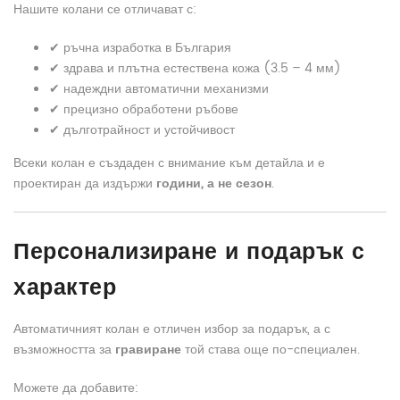
Нашите колани се отличават с:
✔ ръчна изработка в България
✔ здрава и плътна естествена кожа (3.5 – 4 мм)
✔ надеждни автоматични механизми
✔ прецизно обработени ръбове
✔ дълготрайност и устойчивост
Всеки колан е създаден с внимание към детайла и е
проектиран да издържи
години, а не сезон
.
Персонализиране и подарък с
характер
Автоматичният колан е отличен избор за подарък, а с
възможността за
гравиране
той става още по-специален.
Можете да добавите: