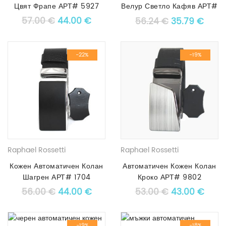
Цвят Фрапе АРТ# 5927
Велур Светло Кафяв АРТ#
1815
Original price was: 57.00 €.
Текущата цена е: 44.00 €.
57.00
€
44.00
€
Original pric
Текущ
56.24
€
35.79
€
-22%
-19%
Raphael Rossetti
Raphael Rossetti
Кожен Автоматичен Колан
Автоматичен Кожен Колан
Шагрен АРТ# 1704
Кроко АРТ# 9802
Original price was: 56.00 €.
Текущата цена е: 44.00 €.
Original pric
Текущ
56.00
€
44.00
€
53.00
€
43.00
€
-19%
-18%