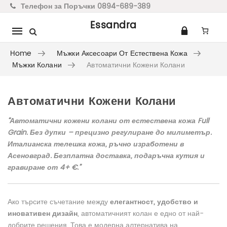
Телефон за Поръчки 0894-689-389
Essandra
Mobile
navigation
Home
Мъжки Аксесоари От Естествена Кожа
Мъжки Колани
Автоматични Кожени Колани
Автоматични Кожени Колани
Skip to content
“Автоматични кожени колани от естествена кожа Full
Grain. Без дупки – прецизно регулиране до милиметър.
Италианска телешка кожа, ръчно изработени в
Асеновград. Безплатна доставка, подаръчна кутия и
гравиране от 4+ €.”
Ако търсите съчетание между
елегантност, удобство и
иновативен дизайн
, автоматичният колан е едно от най-
добрите решения. Това е модерна алтернатива на