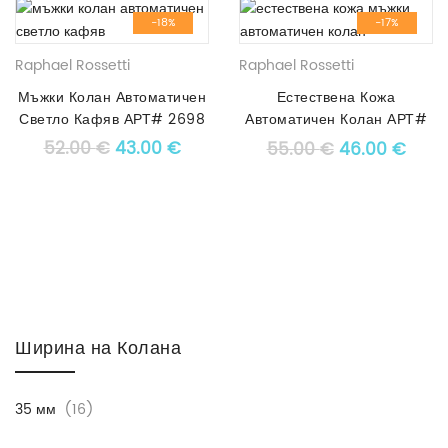
-18%
-17%
Raphael Rossetti
Raphael Rossetti
Мъжки Колан Автоматичен
Естествена Кожа
Светло Кафяв АРТ# 2698
Автоматичен Колан АРТ#
1582
Original price was: 52.00 €.
Текущата цена е: 43.00 €.
52.00
€
43.00
€
Original pric
Текущ
55.00
€
46.00
€
Ширина на Колана
35 мм
(16)