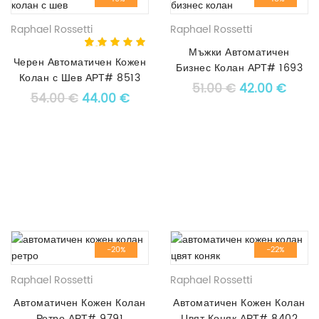
Raphael Rossetti
Raphael Rossetti
5.00
5
1
out of
Мъжки Автоматичен
Черен Автоматичен Кожен
based on
Бизнес Колан АРТ# 1693
customer
Колан с Шев АРТ# 8513
rating
Original price
Текущ
51.00
€
42.00
€
Original price was: 54.00 €.
Текущата цена е: 44.00 €.
54.00
€
44.00
€
-20%
-22%
Raphael Rossetti
Raphael Rossetti
Автоматичен Кожен Колан
Автоматичен Кожен Колан
Ретро АРТ# 9791
Цвят Коняк АРТ# 8402