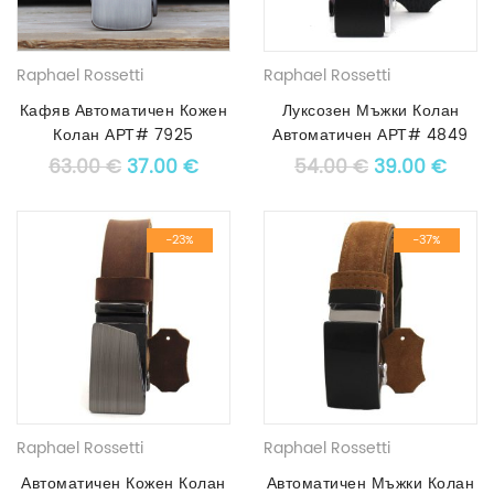
Raphael Rossetti
Raphael Rossetti
Кафяв Автоматичен Кожен
Луксозен Мъжки Колан
Колан АРТ# 7925
Автоматичен АРТ# 4849
Original price was: 63.00 €.
Текущата цена е: 37.00 €.
Original pric
Текущ
63.00
€
37.00
€
54.00
€
39.00
€
-23%
-37%
Raphael Rossetti
Raphael Rossetti
Автоматичен Кожен Колан
Автоматичен Мъжки Колан