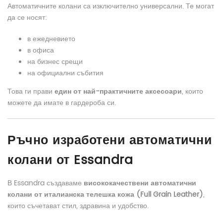
Автоматичните колани са изключително универсални. Те могат
да се носят:
в ежедневието
в офиса
на бизнес срещи
на официални събития
Това ги прави
един от най-практичните аксесоари
, които
можете да имате в гардероба си.
Ръчно изработени автоматични
колани от Essandra
В Essandra създаваме
висококачествени автоматични
колани от италианска телешка кожа (Full Grain Leather)
,
които съчетават стил, здравина и удобство.