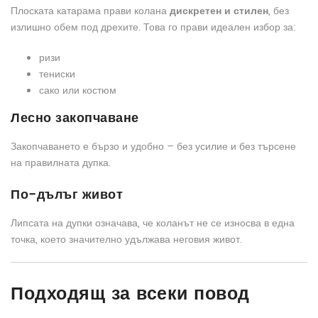
Плоската катарама прави колана
дискретен и стилен
, без
излишно обем под дрехите. Това го прави идеален избор за:
ризи
тениски
сако или костюм
Лесно закопчаване
Закопчаването е бързо и удобно – без усилие и без търсене
на правилната дупка.
По-дълъг живот
Липсата на дупки означава, че коланът не се износва в една
точка, което значително удължава неговия живот.
Подходящ за всеки повод