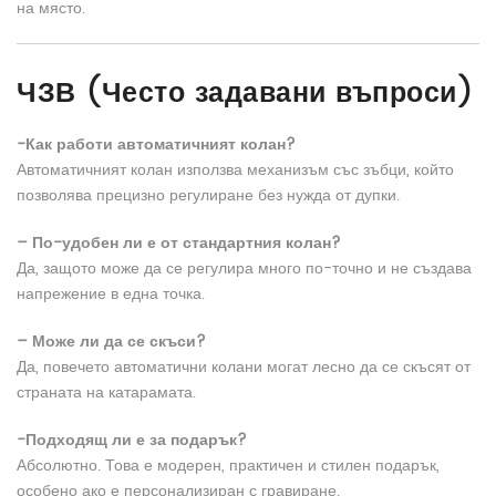
на място.
ЧЗВ (Често задавани въпроси)
-Как работи автоматичният колан?
Автоматичният колан използва механизъм със зъбци, който
позволява прецизно регулиране без нужда от дупки.
– По-удобен ли е от стандартния колан?
Да, защото може да се регулира много по-точно и не създава
напрежение в една точка.
– Може ли да се скъси?
Да, повечето автоматични колани могат лесно да се скъсят от
страната на катарамата.
-Подходящ ли е за подарък?
Абсолютно. Това е модерен, практичен и стилен подарък,
особено ако е персонализиран с гравиране.