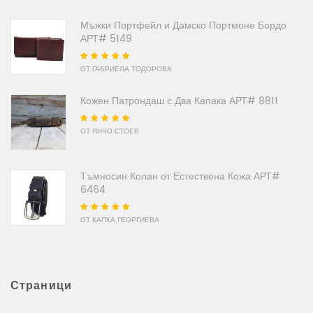
Мъжки Портфейл и Дамско Портмоне Бордо
АРТ# 5149
Оценено на
5
от
ОТ ГАБРИЕЛА ТОДОРОВА
5
Кожен Патрондаш с Два Капака АРТ# 8811
Оценено на
5
от
ОТ ЯНЧО СТОЕВ
5
Тъмносин Колан от Естествена Кожа АРТ#
6464
Оценено на
5
от
ОТ КАПКА ГЕОРГИЕВА
5
Страници