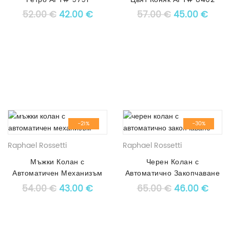
Original price was: 52.00 €.
Текущата цена е: 42.00 €.
Original pric
Текущ
52.00
€
42.00
€
57.00
€
45.00
€
-21%
-30%
Raphael Rossetti
Raphael Rossetti
Мъжки Колан с
Черен Колан с
Автоматичен Механизъм
Автоматично Закопчаване
АРТ# 7554
АРТ# 6582
Original price was: 54.00 €.
Текущата цена е: 43.00 €.
Original pric
Текущ
54.00
€
43.00
€
65.00
€
46.00
€