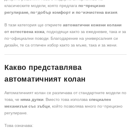
класическите модели, която предлага
по-прецизно
регулиране, по-добър комфорт и по-изчистена визия
.
В тази категория ще откриете
автоматични кожени колани
от естествена кожа
, подходящи както за ежедневие, така и за
по-официални поводи. Благодарение на универсалния си
дизайн, те са отличен избор както за мъже, така и за жени.
Какво представлява
автоматичният колан
Автоматичният колан се различава от стандартните модели по
това, че
няма дупки
. Вместо това използва
специален
механизъм със зъбци
, който позволява много по-прецизно
регулиране.
Това означава: