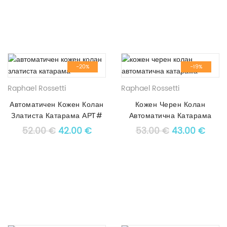
-20%
-19%
Raphael Rossetti
Raphael Rossetti
Автоматичен Кожен Колан
Кожен Черен Колан
Златиста Катарама АРТ#
Автоматична Катарама
5394
АРТ# 3634
Original price was: 52.00 €.
Текущата цена е: 42.00 €.
Original pric
Текущ
52.00
€
42.00
€
53.00
€
43.00
€