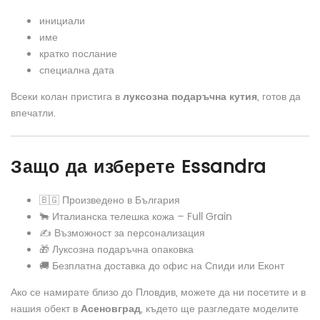
инициали
име
кратко послание
специална дата
Всеки колан пристига в
луксозна подаръчна кутия
, готов да
впечатли.
Защо да изберете Essandra
🇧🇬 Произведено в България
🐂 Италианска телешка кожа – Full Grain
✍️ Възможност за персонализация
🎁 Луксозна подаръчна опаковка
🚚 Безплатна доставка до офис на Спиди или Еконт
Ако се намирате близо до Пловдив, можете да ни посетите и в
нашия обект в
Асеновград
, където ще разгледате моделите