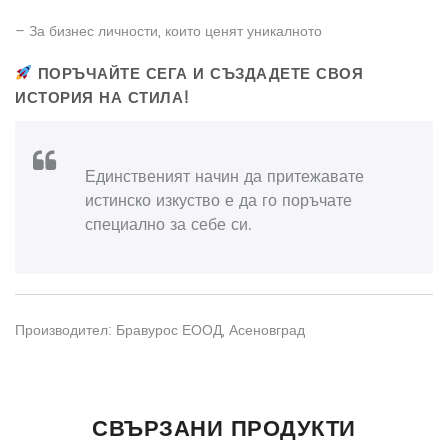
– За бизнес личности, които ценят уникалното
ПОРЪЧАЙТЕ СЕГА И СЪЗДАДЕТЕ СВОЯ
ИСТОРИЯ НА СТИЛА!
Единственият начин да притежавате
истинско изкуство е да го поръчате
специално за себе си.
Производител: Бравурос ЕООД, Асеновград
ДОПЪЛНИТЕЛНА ИНФОРМАЦИЯ
Все още няма отзиви.
Продукт
СВЪРЗАНИ ПРОДУКТИ
Материал
Телешка Напа