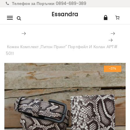
Телефон за Поръчки 0894-689-389
Essandra
Mobile
navigation
Home
Мъжки Аксесоари От Естествена Кожа
Мъжки Подаръчни Комплекти От Естествена Кожа
Кожен Kомплект „Питон Принт“ Портфейл И Колан АРТ#
5011
Skip to content
-37%