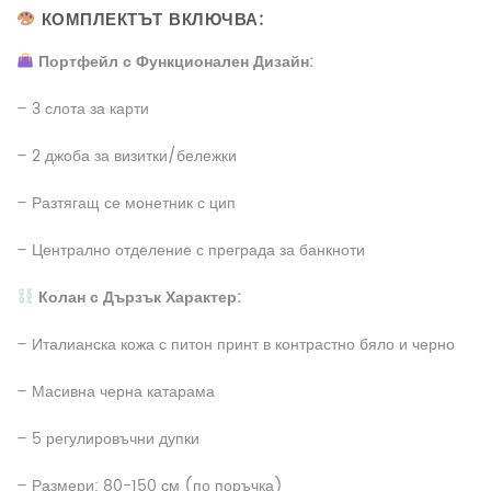
КОМПЛЕКТЪТ ВКЛЮЧВА:
Портфейл с Функционален Дизайн:
– 3 слота за карти
– 2 джоба за визитки/бележки
– Разтягащ се монетник с цип
– Централно отделение с преграда за банкноти
Колан с Дързък Характер:
– Италианска кожа с питон принт в контрастно бяло и черно
– Масивна черна катарама
– 5 регулировъчни дупки
– Размери: 80-150 см (по поръчка)