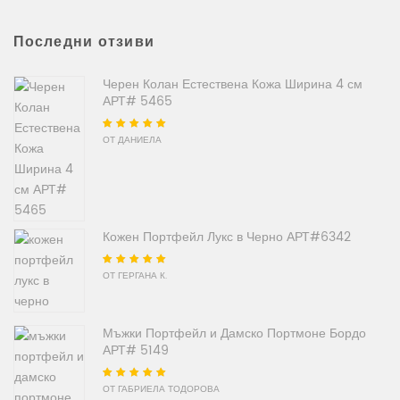
Последни отзиви
Черен Колан Естествена Кожа Ширина 4 см
АРТ# 5465
Оценено на
5
от
ОТ ДАНИЕЛА
5
Кожен Портфейл Лукс в Черно АРТ#6342
Оценено на
5
от
ОТ ГЕРГАНА К.
5
Мъжки Портфейл и Дамско Портмоне Бордо
АРТ# 5149
Оценено на
5
от
ОТ ГАБРИЕЛА ТОДОРОВА
5