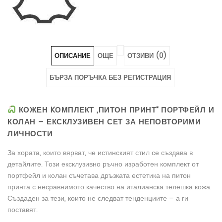
5011"
5011"
5011"
on
on
on
Facebook
Pinterest
LinkedIn
ОПИСАНИЕ
ОЩЕ
ОТЗИВИ (0)
БЪРЗА ПОРЪЧКА БЕЗ РЕГИСТРАЦИЯ
КОЖЕН KОМПЛЕКТ „ПИТОН ПРИНТ“ ПОРТФЕЙЛ И
КОЛАН – ЕКСКЛУЗИВЕН СЕТ ЗА НЕПОВТОРИМИ
ЛИЧНОСТИ
За хората, които вярват, че истинският стил се създава в
детайлите. Този ексклузивно ръчно изработен комплект от
портфейл и колан съчетава дръзката естетика на питон
принта с несравнимото качество на италианска телешка кожа.
Създаден за тези, които не следват тенденциите – а ги
поставят.