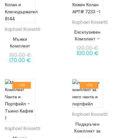
Raphael Rossetti
Raphael Rossetti
Ексклузивен
Комплект –
Мъжки
Мъжка Чанта
Комплект
120.00
€
През Рамо +
Original price was: 120.
Текущата цена е
Чанта,
100.00
€
190.00
€
Кожен Колан
Портфейл,
Original price was: 190.00 €.
Текущата цена е: 170.00 €.
170.00
€
АРТ# 7233
Колан и
Ключодържател
-12%
-15%
Raphael Rossetti
Подаръчен
Raphael Rossetti
Комплект за
Него Чанта и