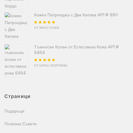
Кожен Патрондаш с Два Капака АРТ# 8811
Оценено на
5
от
ОТ ЯНЧО СТОЕВ
5
Тъмносин Колан от Естествена Кожа АРТ#
6464
Оценено на
5
от
ОТ КАПКА ГЕОРГИЕВА
5
Страници
Подаръци
Полезни Съвети