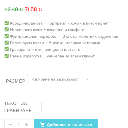
Original price was: 112.48 €.
Текущата цена е: 71.58 €.
112.48
€
71.58
€
Координиран сет – портфейл и колан в питон принт
Италианска кожа – качество и комфорт
Функционален портфейл – 3 слота, монетник, отделения
Регулируем колан – 5 дупки, масивна катарама
Гравиране – име, инициали или лого
Ръчна изработка – уникален за всеки клиент
РАЗМЕР
ТЕКСТ ЗА
ГРАВИРАНЕ
КОЛИЧЕСТВО ЗА КОЖЕН KОМПЛЕКТ „ПИТОН ПРИНТ“
Добавяне в количката