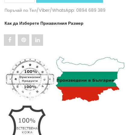
Поръчай по Тел/Viber/WhatsApp: 0894 689 389
Как да Изберете Приавилния Размер
Share
Pin
Share
"Кожен
"Кожен
"Кожен
Kомплект
Kомплект
Kомплект
„Питон
„Питон
„Питон
Принт“
Принт“
Принт“
Портфейл
Портфейл
Портфейл
и
и
и
Колан
Колан
Колан
АРТ#
АРТ#
АРТ#