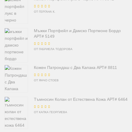
Оценено на
5
от
ОТ ГЕРГАНА К.
5
Мъжки Портфейл и Дамско Портмоне Бордо
АРТ# 5149
Оценено на
5
от
ОТ ГАБРИЕЛА ТОДОРОВА
5
Кожен Патрондаш с Два Капака АРТ# 8811
Оценено на
5
от
ОТ ЯНЧО СТОЕВ
5
Тъмносин Колан от Естествена Кожа АРТ# 6464
Оценено на
5
от
ОТ КАПКА ГЕОРГИЕВА
5