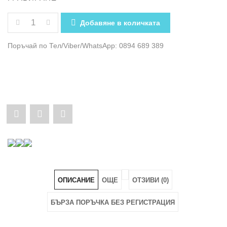
КОЛИЧЕСТВО ЗА ХОРИЗОНТАЛЕН ЧЕРВЕН КАРТОДЪ
Добавяне в количката
Поръчай по Тел/Viber/WhatsApp: 0894 689 389
Share
Pin
Share
"Хоризонтален
"Хоризонтален
"Хоризонтален
Червен
Червен
Червен
Картодържач-
Картодържач-
Картодържач-
ОПИСАНИЕ
ОЩЕ
ОТЗИВИ (0)
Калъф
Калъф
Калъф
БЪРЗА ПОРЪЧКА БЕЗ РЕГИСТРАЦИЯ
за
за
за