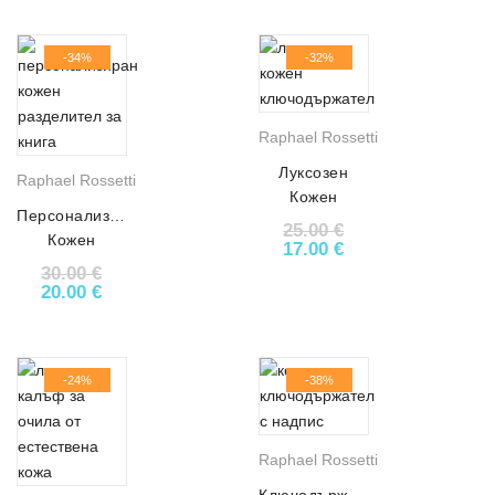
-34%
-32%
Raphael Rossetti
Луксозен
Raphael Rossetti
Кожен
Персонализиран
Ключодържател
25.00
€
Кожен
АРТ# 5911
Original price was: 25.0
Текущата цена е:
17.00
€
Разделител
30.00
€
за Книга АРТ#
Original price was: 30.00 €.
Текущата цена е: 20.00 €.
20.00
€
8735
-24%
-38%
Raphael Rossetti
Ключодържател