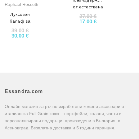
Raphael Rossetti
от естествена
кожа с надпис
Луксозен
27.00
€
Original price was: 27.0
Текущата цена е:
Калъф за
17.00
€
Очила от
39.00
€
Естествена
Original price was: 39.00 €.
Текущата цена е: 30.00 €.
30.00
€
Кожа АРТ#
4699
Essandra.com
Онлайн магазин за ръчно изработени кожени аксесоари от
италианска Full Grain кожа – портфейли, колани, чанти и
персонализирани подаръци, произведени в България, в
Асеновград. Безплатна доставка и 5 години гаранция.