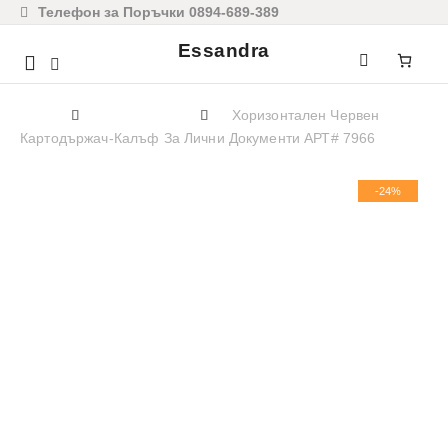
Телефон за Поръчки 0894-689-389
Essandra
Mobile
navigation
Home
АКСЕСОАРИ
Хоризонтален Червен
Картодържач-Калъф За Лични Документи АРТ# 7966
Skip to content
-24%