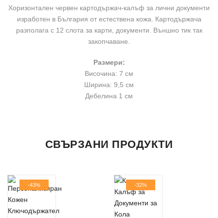
Лични
Лични
Лични
Хоризонтален червен картодържач-калъф за лични документи
изработен в България от естествена кожа. Картодържача
Документи
Документи
Документи
разполага с 12 слота за карти, документи. Външно тик так
АРТ#
АРТ#
АРТ#
закопчаване.
7966"
7966"
7966"
Размери:
Височина: 7 см
on
on
on
Ширина: 9,5 см
Facebook
Pinterest
LinkedIn
Дебелина 1 см
ДОПЪЛНИТЕЛНА ИНФОРМАЦИЯ
Все още няма отзиви.
Продукт
СВЪРЗАНИ ПРОДУКТИ
Цвят
Червен
Бъдете първият написал отзив за “Хоризонтален Червен
Вашето Име
Картодържач-Калъф за Лични Документи АРТ# 7966”
Материал
Естествена Кожа
-43%
-32%
Вашият имейл адрес няма да бъде публикуван.
Задължителните полета са отбелязани с
Адрес
*