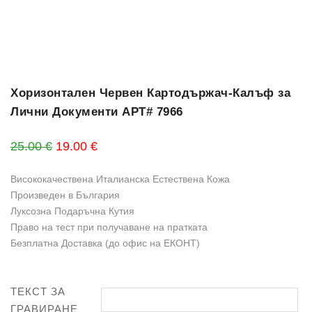
Хоризонтален Червен Картодържач-Калъф за
Лични Документи АРТ# 7966
Original price was: 25.00 €.
Текущата цена е: 19.00 €.
25.00
€
19.00
€
Висококачествена Италианска Естествена Кожа
Произведен в България
Луксозна Подаръчна Кутия
Право на тест при получаване на пратката
Безплатна Доставка (до офис на ЕКОНТ)
ТЕКСТ ЗА
ГРАВИРАНЕ