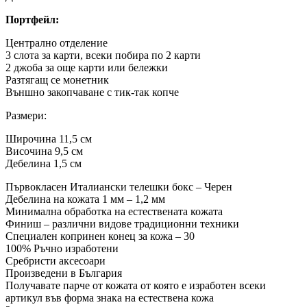
Портфейл:
Централно отделение
3 слота за карти, всеки побира по 2 карти
2 джоба за още карти или бележки
Разтягащ се монетник
Външно закопчаване с тик-так копче
Размери:
Широчина 11,5 см
Височина 9,5 см
Дебелина 1,5 см
Първокласен Италиански телешки бокс – Черен
Дебелина на кожата 1 мм – 1,2 мм
Минимална обработка на естествената кожата
Финиш – различни видове традиционни техники
Специален копринен конец за кожа – 30
100% Ръчно изработени
Сребристи аксесоари
Произведени в България
Получавате парче от кожата от която е изработен всеки
артикул във форма знака на естествена кожа