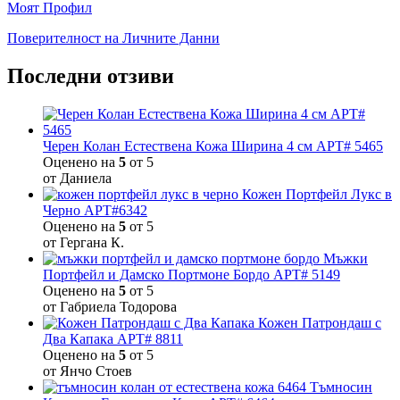
Моят Профил
Поверителност на Личните Данни
Последни отзиви
Черен Колан Естествена Кожа Ширина 4 см АРТ# 5465
Оценено на
5
от 5
от Даниела
Кожен Портфейл Лукс в
Черно АРТ#6342
Оценено на
5
от 5
от Гергана К.
Мъжки
Портфейл и Дамско Портмоне Бордо АРТ# 5149
Оценено на
5
от 5
от Габриела Тодорова
Кожен Патрондаш с
Два Капака АРТ# 8811
Оценено на
5
от 5
от Янчо Стоев
Тъмносин