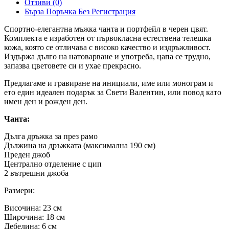
Отзиви (0)
Бърза Поръчка Без Регистрация
Спортно-елегантна мъжка чанта и портфейл в черен цвят.
Комплекта е изработен от първокласна естествена телешка
кожа, която се отличава с високо качество и издръжливост.
Издържа дълго на натоварване и употреба, цапа се трудно,
запазва цветовете си и ухае прекрасно.
Предлагаме и гравиране на инициали, име или монограм и
ето един идеален подарък за Свети Валентин, или повод като
имен ден и рожден ден.
Чанта:
Дълга дръжка за през рамо
Дължина на дръжката (максимална 190 см)
Преден джоб
Централно отделение с цип
2 вътрешни джоба
Размери:
Височина: 23 см
Широчина: 18 см
Дебелина: 6 см