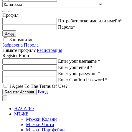
Профил
Потребителско име или имейл
*
Парола
*
Вход
Запомни ме
Забравена Парола
Нямате профил?
Регистрация
Register Form
Enter your username
*
Enter your email
*
Enter your password
*
Enter Confirm Password
*
I Agree To The Terms Of Use?
Вход
Register Account
НАЧАЛО
МЪЖЕ
Мъжки Колани
Мъжки Чанти
Мъжки Портфейли