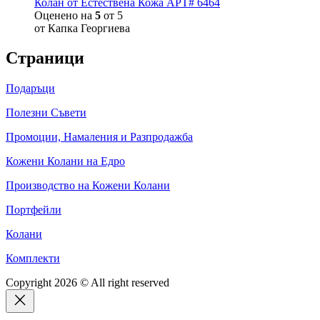
Колан от Естествена Кожа АРТ# 6464
Оценено на
5
от 5
от Капка Георгиева
Страници
Подаръци
Полезни Съвети
Промоции, Намаления и Разпродажба
Кожени Колани на Едро
Производство на Кожени Колани
Портфейли
Колани
Комплекти
Copyright 2026 © All right reserved