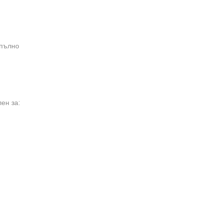
апълно
ен за: