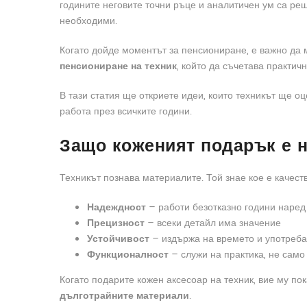
годините неговите точни ръце и аналитичен ум са ре
необходими.
Когато дойде моментът за пенсиониране, е важно да 
пенсиониране на техник
, който да съчетава практич
В тази статия ще откриете идеи, които техникът ще о
работа през всичките години.
Защо коженият подарък е н
Техникът познава материалите. Той знае кое е качест
Надеждност
– работи безотказно години наред
Прецизност
– всеки детайл има значение
Устойчивост
– издържа на времето и употреба
Функционалност
– служи на практика, не само
Когато подарите кожен аксесоар на техник, вие му пок
дълготрайните материали
.