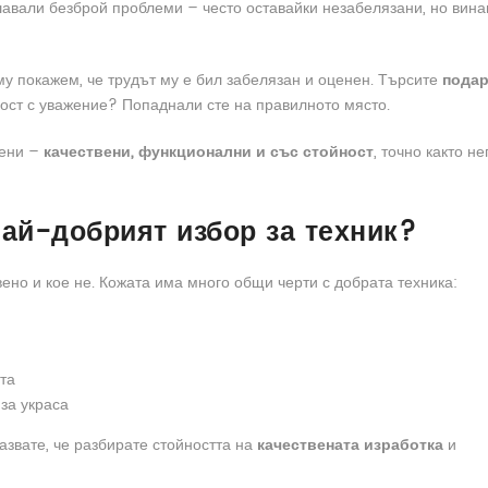
шавали безброй проблеми – често оставайки незабелязани, но вина
му покажем, че трудът му е бил забелязан и оценен. Търсите
подар
ност с уважение? Попаднали сте на правилното място.
цени –
качествени, функционални и със стойност
, точно както не
ай-добрият избор за техник?
вено и кое не. Кожата има много общи черти с добрата техника:
та
 за украса
азвате, че разбирате стойността на
качествената изработка
и