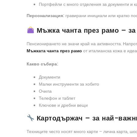
Портфейли с много отделения за документи и к
Персонализация:
гравирани инициали или кратко п
Мъжка чанта през рамо – за
Пенсионирането не значи край на активността. Напрот
Мъжката чанта през рамо
от италианска кожа е идеа
Какво събира:
Документи
Малки инструменти за хобито
Очила
Телефон и таблет
Ключове и дребни вещи
Картодържач – за най-важн
Техниците често носят много карти – лична карта, шоф