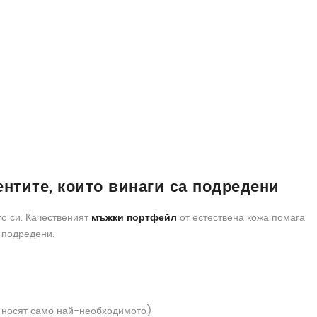
нтите, които винаги са подредени
то си. Качественият
мъжки портфейл
от естествена кожа помага
 подредени.
о носят само най-необходимото)