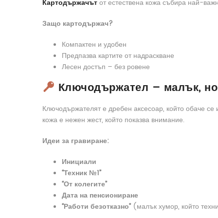
Картодържачът
от естествена кожа събира най-важно
Защо картодържач?
Компактен и удобен
Предпазва картите от надраскване
Лесен достъп – без ровене
Ключодържател – малък, но
Ключодържателят е дребен аксесоар, който обаче се 
кожа е нежен жест, който показва внимание.
Идеи за гравиране:
Инициали
“Техник №1”
“От колегите”
Дата на пенсиониране
“Работи безотказно”
(малък хумор, който техн