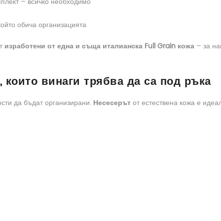
плект – всичко необходимо
 който обича организацията
ат
изработени от една и съща италианска Full Grain кожа
– за н
 които винаги трябва да са под ръка
ости да бъдат организирани.
Несесерът
от естествена кожа е идеал