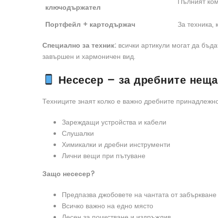
Пълният ком
ключодържател
Портфейл + картодържач
За техника,
Специално за техник:
всички артикули могат да бъд
завършен и хармоничен вид.
Несесер – за дребните неща,
Техниците знаят колко е важно дребните принадлежн
Зареждащи устройства и кабели
Слушалки
Химикалки и дребни инструменти
Лични вещи при пътуване
Защо несесер?
Предпазва джобовете на чантата от забъркване
Всичко важно на едно място
Лесен за почистване и издръжлив