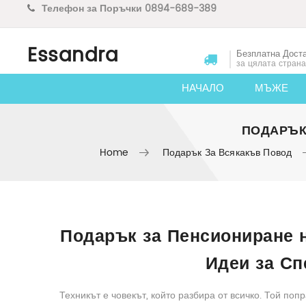
Телефон за Поръчки 0894-689-389
Essandra
Безплатна Дост
за цялата страна
НАЧАЛО
МЪЖЕ
ПОДАРЪК 
Home
Подарък За Всякакъв Повод
Skip to content
Подарък за Пенсиониране 
Идеи за Сп
Техникът е човекът, който разбира от всичко. Той поп