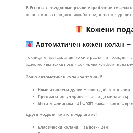
В Essandra създаваме ръчно изработени кожени из
също толкова прецизно изработени, колкото и уредите
Кожени пода
Автоматичен кожен колан – 
Техниците прекарват дните си в различни позиции – 
идеално към всяка поза и осигурява комфорт през це
Защо автоматичен колан за техник?
Няма износени дупки
– както добрата техника,
Прецизно регулиране
– точно до милиметър
Мека италианска Full Grain кожа
– която с вре
Други модели, които предлагаме:
Класически колани
– за всеки ден