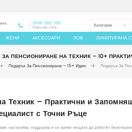
авка
0894-689-389
Категории
Поръчай Сега
ЖЕНИ
АКСЕСОАРИ
ЛОВ
ЛИМИТИРАНА С
ЗА ПЕНСИОНИРАНЕ НА ТЕХНИК – 10+ ПРАКТ
Подарък За Пенсиониране – 15+ Идеи
Подарък За Пен
на Техник – Практични и Запомня
ециалист с Точни Ръце
равя, настройва, поддържа и се грижи нещата да работят безотказно