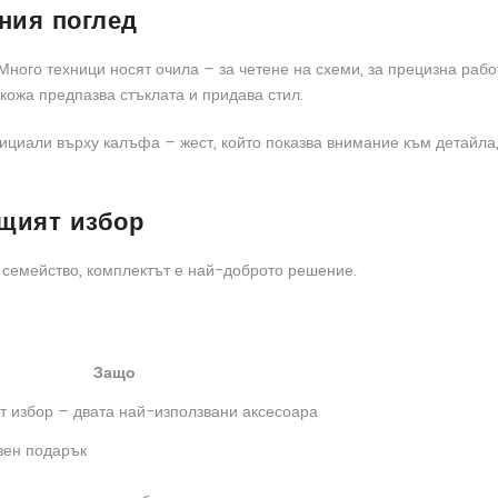
ния поглед
Много техници носят очила – за четене на схеми, за прецизна работ
кожа предпазва стъклата и придава стил.
циали върху калъфа – жест, който показва внимание към детайла,
щият избор
о семейство, комплектът е най-доброто решение.
Защо
т избор – двата най-използвани аксесоара
зен подарък