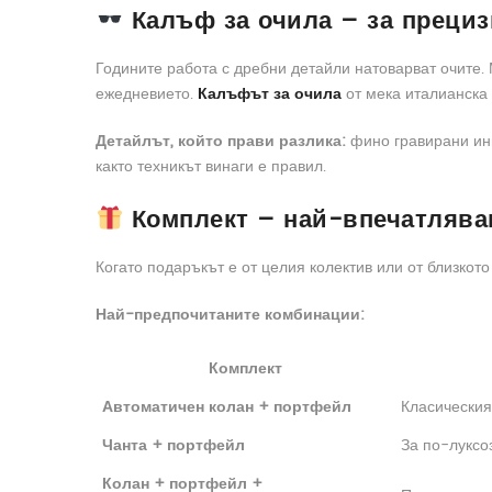
Калъф за очила – за прециз
Годините работа с дребни детайли натоварват очите. 
ежедневието.
Калъфът за очила
от мека италианска 
Детайлът, който прави разлика:
фино гравирани ини
както техникът винаги е правил.
Комплект – най-впечатлява
Когато подаръкът е от целия колектив или от близкот
Най-предпочитаните комбинации:
Комплект
Автоматичен колан + портфейл
Класическия
Чанта + портфейл
За по-луксо
Колан + портфейл +