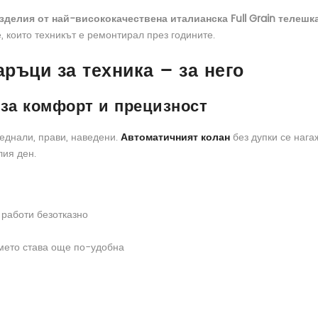
делия от най-висококачествена италианска Full Grain телешк
, които техникът е ремонтирал през годините.
ръци за техника – за него
за комфорт и прецизност
седнали, прави, наведени.
Автоматичният колан
без дупки се нага
лия ден.
 работи безотказно
мето става още по-удобна