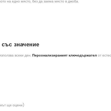
то на едно място, без да заема място в джоба.
 със значение
използва всеки ден.
Персонализираният ключодържател
от есте
икът ще оцени)