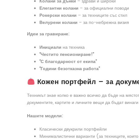
Колани за дънки
– здрави и широки
Елегантни колани
– за официални поводи
Рокерски колани
– за техниците със стил
Велурени колани
– за по-небрежна визия
Идеи за гравиране:
Инициали
на техника
“Честито пенсиониране!”
“С благодарност от екипа”
“Години безотказна работа”
Кожен портфейл – за докуме
Техникът знае колко е важно всичко да бъде на място
документите, картите и личните вещи да бъдат винаги
Нашите модели:
Класически двукрили портфейли
Минималистични варианти (за техниците, коит