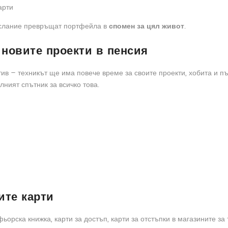
арти
ослание превръщат портфейла в
спомен за цял живот
.
 новите проекти в пенсия
ив – техникът ще има повече време за своите проекти, хобита и пъ
лният спътник за всичко това.
ите карти
ьорска книжка, карти за достъп, карти за отстъпки в магазините за 