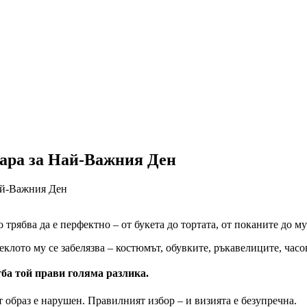
оара за Най-Важния Ден
ай-Важния Ден
трябва да е перфектно – от букета до тортата, от поканите до му
клото му се забелязва – костюмът, обувките, ръкавелиците, часо
тба той прави голяма разлика.
 образ е нарушен. Правилният избор – и визията е безупречна.