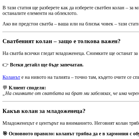
В тази статия ще разберете как да изберете сватбен колан – за 
останалите елементи на облеклото.
Ако ви предстои сватба – ваша или на близък човек – тази статия
Сватбеният колан – защо е толкова важен?
На сватба всички гледат младоженеца. Снимките ще останат за 
👉
Всеки детайл ще бъде запечатан.
Коланът
е на нивото на талията – точно там, където очите се с
💬
Клиент споделя:
„На снимките от сватбата на брат ми забелязах, че има черен 
Какъв колан за младоженеца?
Младоженецът е центърът на вниманието. Неговият колан трябв
🎯 Основното правило: коланът трябва да е в хармония с об