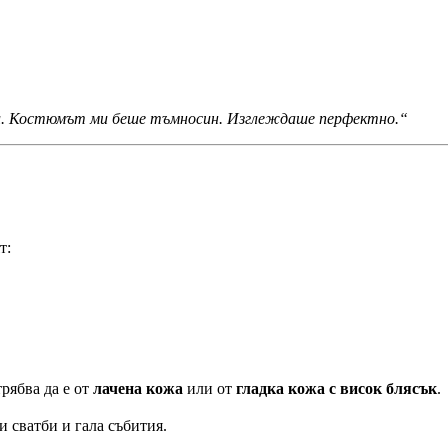
вки. Костюмът ми беше тъмносин. Изглеждаше перфектно.“
т:
трябва да е от
лачена кожа
или от
гладка кожа с висок блясък
.
и сватби и гала събития.