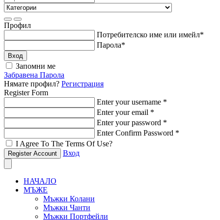
Профил
Потребителско име или имейл
*
Парола
*
Вход
Запомни ме
Забравена Парола
Нямате профил?
Регистрация
Register Form
Enter your username
*
Enter your email
*
Enter your password
*
Enter Confirm Password
*
I Agree To The Terms Of Use?
Вход
Register Account
НАЧАЛО
МЪЖЕ
Мъжки Колани
Мъжки Чанти
Мъжки Портфейли