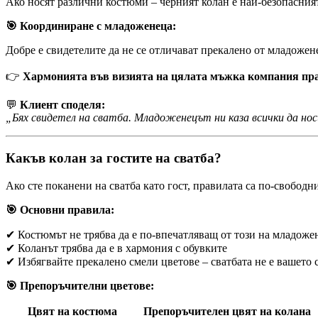
Ако носят различни костюми – черният колан е най-безопасният
🎯 Координиране с младоженеца:
Добре е свидетелите да не се отличават прекалено от младожен
👉
Хармонията във визията на цялата мъжка компания пра
💬
Клиент споделя:
„Бях свидетел на сватба. Младоженецът ни каза всички да нос
Какъв колан за гостите на сватба?
Ако сте поканени на сватба като гост, правилата са по-свободни
🎯 Основни правила:
✔ Костюмът не трябва да е по-впечатляващ от този на младоже
✔ Коланът трябва да е в хармония с обувките
✔ Избягвайте прекалено смели цветове – сватбата не е вашето 
🎯 Препоръчителни цветове:
Цвят на костюма
Препоръчителен цвят на колана