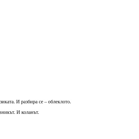
зиката. И разбира се – облеклото.
вникът. И коланът.