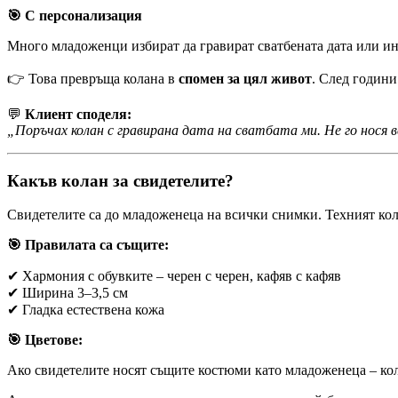
🎯 С персонализация
Много младоженци избират да гравират сватбената дата или ин
👉 Това превръща колана в
спомен за цял живот
. След години
💬
Клиент споделя:
„Поръчах колан с гравирана дата на сватбата ми. Не го нося вс
Какъв колан за свидетелите?
Свидетелите са до младоженеца на всички снимки. Техният кол
🎯 Правилата са същите:
✔ Хармония с обувките – черен с черен, кафяв с кафяв
✔ Ширина 3–3,5 см
✔ Гладка естествена кожа
🎯 Цветове:
Ако свидетелите носят същите костюми като младоженеца – кола