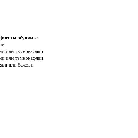
Цвят на обувките
ни
ни или тъмнокафяви
ни или тъмнокафяви
яви или бежови