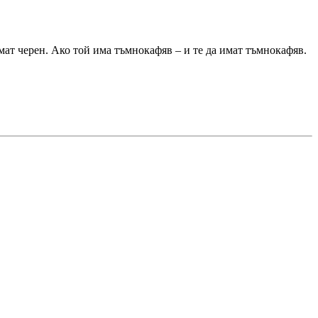
мат черен. Ако той има тъмнокафяв – и те да имат тъмнокафяв.