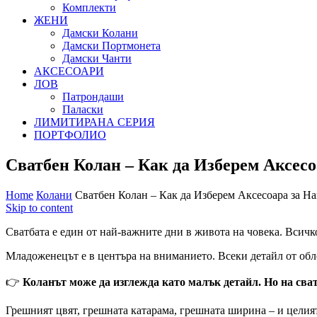
Комплекти
ЖЕНИ
Дамски Колани
Дамски Портмонета
Дамски Чанти
АКСЕСОАРИ
ЛОВ
Патрондаши
Паласки
ЛИМИТИРАНА СЕРИЯ
ПОРТФОЛИО
Сватбен Колан – Как да Изберем Аксес
Home
Колани
Сватбен Колан – Как да Изберем Аксесоара за Н
Skip to content
Сватбата е един от най-важните дни в живота на човека. Всичко 
Младоженецът е в центъра на вниманието. Всеки детайл от обле
👉
Коланът може да изглежда като малък детайл. Но на сва
Грешният цвят, грешната катарама, грешната ширина – и целият