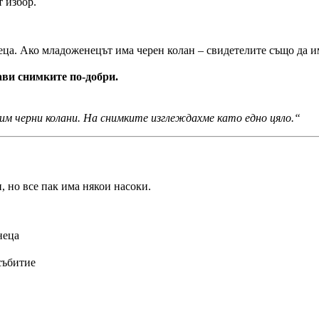
 избор.
еца. Ако младоженецът има черен колан – свидетелите също да и
ви снимките по-добри.
им черни колани. На снимките изглеждахме като едно цяло.“
, но все пак има някои насоки.
неца
събитие