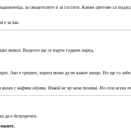
младоженеца, за свидетелите и за гостите. Какви цветове са подхо
 е за вас.
цял живот. Видеото ще се върти години наред.
пират. Ако е грешен, хората може да не кажат нищо. Но ще го заб
колан с кафяви обувки. Никой не му каза тогава. Но сега всеки 
а да е безупречен.
увките.