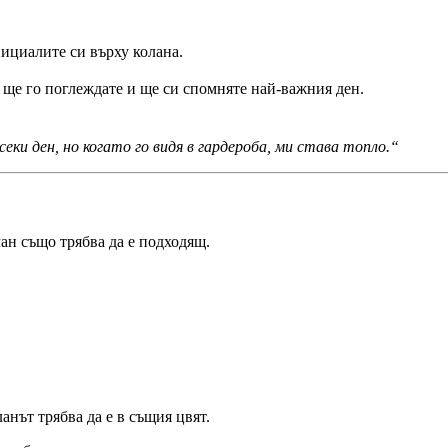
ициалите си върху колана.
 ще го поглеждате и ще си спомняте най-важния ден.
еки ден, но когато го видя в гардероба, ми става топло.“
ан също трябва да е подходящ.
нът трябва да е в същия цвят.