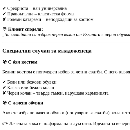
✔ Сребриста – най-универсална
✔ Правоъгълна – класическа форма
✘ Големи катарами – неподходящи за костюм
💬
Клиент споделя:
„За сватбата си избрах черен колан от Essandra с черни обу
Специални случаи за младоженеца
🎯 С бял костюм
Белият костюм е популярен избор за летни сватби. С него вървя
✔ Бели или бежови обувки
✔ Кафяв или бежов колан
✘ Черен колан – твърде тъмен, нарушава хармонията
🎯 С лачени обувки
Ако сте избрали лачени обувки (популярни за сватби), коланът 
👉 Лачената кожа е по-формална и луксозна. Идеална за вечерн