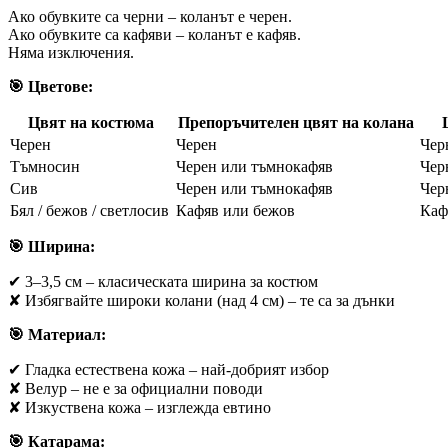
Ако обувките са черни – коланът е черен.
Ако обувките са кафяви – коланът е кафяв.
Няма изключения.
🎯 Цветове:
Цвят на костюма
Препоръчителен цвят на колана
Черен
Черен
Чер
Тъмносин
Черен или тъмнокафяв
Чер
Сив
Черен или тъмнокафяв
Чер
Бял / бежов / светлосив
Кафяв или бежов
Каф
🎯 Ширина:
✔ 3–3,5 см – класическата ширина за костюм
✘ Избягвайте широки колани (над 4 см) – те са за дънки
🎯 Материал:
✔ Гладка естествена кожа – най-добрият избор
✘ Велур – не е за официални поводи
✘ Изкуствена кожа – изглежда евтино
🎯 Катарама: