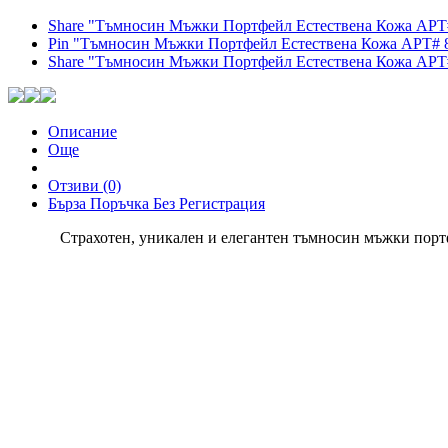
Share "Тъмносин Мъжки Портфейл Естествена Кожа АРТ#
Pin "Тъмносин Мъжки Портфейл Естествена Кожа АРТ# 848
Share "Тъмносин Мъжки Портфейл Естествена Кожа АРТ#
Описание
Още
Отзиви (0)
Бърза Поръчка Без Регистрация
Страхотен, уникален и елегантен тъмносин мъжки портфе