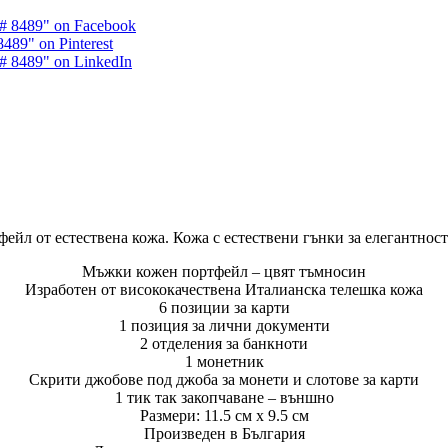
 8489" on Facebook
9" on Pinterest
 8489" on LinkedIn
йл от естествена кожа. Кожа с естествени гънки за елегантност
Мъжки кожен портфейл – цвят тъмносин
Изработен от висококачествена Италианска телешка кожа
6 позиции за карти
1 позиция за лични документи
2 отделения за банкноти
1 монетник
Скрити джобове под джоба за монети и слотове за карти
1 тик так закопчаване – външно
Размери: 11.5 см х 9.5 см
Произведен в България