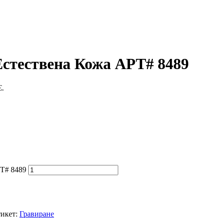
тествена Кожа АРТ# 8489
€.
Т# 8489
икет:
Гравиране