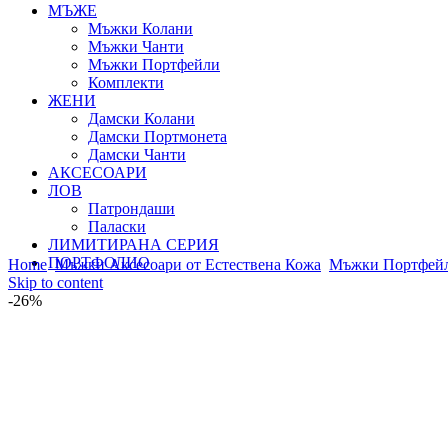
МЪЖЕ
Мъжки Колани
Мъжки Чанти
Мъжки Портфейли
Комплекти
ЖЕНИ
Дамски Колани
Дамски Портмонета
Дамски Чанти
АКСЕСОАРИ
ЛОВ
Патрондаши
Паласки
ЛИМИТИРАНА СЕРИЯ
ПОРТФОЛИО
Home
Мъжки Аксесоари от Естествена Кожа
Мъжки Портфейл
Skip to content
-26%