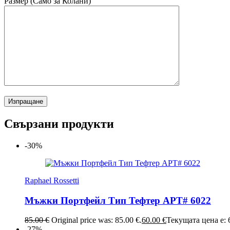
Размер (Само за Колани)
Свързани продукти
-30%
Raphael Rossetti
Мъжки Портфейл Тип Тефтер АРТ# 6022
85.00
€
Original price was: 85.00 €.
60.00
€
Текущата цена е: 6
-27%