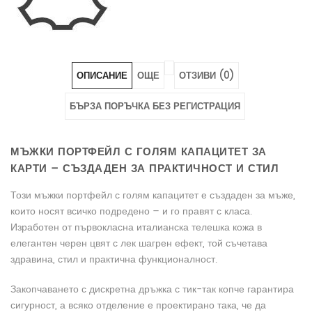
6246"
6246"
6246"
on
on
on
Facebook
Pinterest
LinkedIn
ОПИСАНИЕ
ОЩЕ
ОТЗИВИ (0)
БЪРЗА ПОРЪЧКА БЕЗ РЕГИСТРАЦИЯ
МЪЖКИ ПОРТФЕЙЛ С ГОЛЯМ КАПАЦИТЕТ ЗА
КАРТИ – СЪЗДАДЕН ЗА ПРАКТИЧНОСТ И СТИЛ
Този мъжки портфейл с голям капацитет е създаден за мъже,
които носят всичко подредено – и го правят с класа.
Изработен от първокласна италианска телешка кожа в
елегантен черен цвят с лек шагрен ефект, той съчетава
здравина, стил и практична функционалност.
Закопчаването с дискретна дръжка с тик-так копче гарантира
сигурност, а всяко отделение е проектирано така, че да