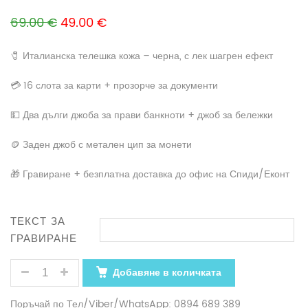
Original price was: 69.00 €.
Текущата цена е: 49.00 €.
69.00
€
49.00
€
🧷 Италианска телешка кожа – черна, с лек шагрен ефект
💳 16 слота за карти + прозорче за документи
💵 Два дълги джоба за прави банкноти + джоб за бележки
🪙 Заден джоб с метален цип за монети
🎁 Гравиране + безплатна доставка до офис на Спиди/Еконт
ТЕКСТ ЗА
ГРАВИРАНЕ
КОЛИЧЕСТВО ЗА МЪЖКИ ПОРТФЕЙЛ С ГОЛЯМ КАПАЦ
Добавяне в количката
Поръчай по Тел/Viber/WhatsApp: 0894 689 389