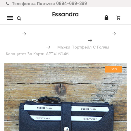
Телефон за Поръчки 0894-689-389
Essandra
Mobile
navigation
Home
Мъжки Аксесоари От Естествена Кожа
Мъжки Портфейли От Естествена Кожа
Оригинални
Мъжки Портфейли
Мъжки Портфейл С Голям
Капацитет За Карти АРТ# 6246
Skip to content
-29%