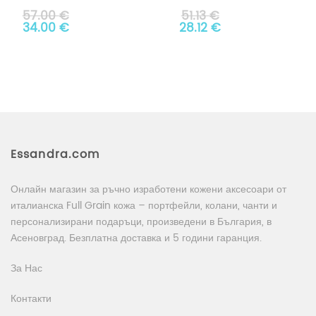
Кожен
Портфейл за
57.00
€
51.13
€
Портфейл с
Original price was: 57.00 €.
Текущата цена е: 34.00 €.
Ежедневна
Original price was: 51.13
Текущата цена е:
34.00
€
28.12
€
Гравиране
Употреба
АРТ# 8491
АРТ# 7555
Essandra.com
Онлайн магазин за ръчно изработени кожени аксесоари от
италианска Full Grain кожа – портфейли, колани, чанти и
персонализирани подаръци, произведени в България, в
Асеновград. Безплатна доставка и 5 години гаранция.
За Нас
Контакти