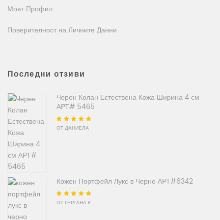
Моят Профил
Поверителност на Личните Данни
Последни отзиви
Черен Колан Естествена Кожа Ширина 4 см
АРТ# 5465
Оценено на
5
от
ОТ ДАНИЕЛА
5
Кожен Портфейл Лукс в Черно АРТ#6342
Оценено на
5
от
ОТ ГЕРГАНА К.
5