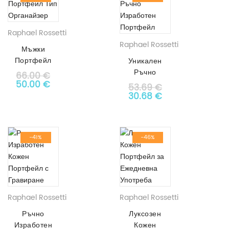
Raphael Rossetti
Raphael Rossetti
Мъжки
Портфейл
Уникален
Тип
Ръчно
66.00
€
Органайзер
Original price was: 66.00 €.
Текущата цена е: 50.00 €.
50.00
€
Изработен
53.69
€
АРТ # 1888
Портфейл
Original price was: 53.6
Текущата цена е
30.68
€
АРТ# 9681
-41%
-46%
Raphael Rossetti
Raphael Rossetti
Ръчно
Луксозен
Изработен
Кожен