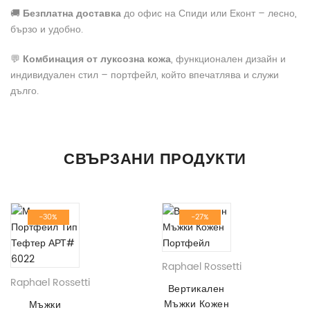
🚚
Безплатна доставка
до офис на Спиди или Еконт – лесно,
бързо и удобно.
💬
Комбинация от луксозна кожа
, функционален дизайн и
индивидуален стил – портфейл, който впечатлява и служи
дълго.
ДОПЪЛНИТЕЛНА ИНФОРМАЦИЯ
Все още няма отзиви.
Продукт
СВЪРЗАНИ ПРОДУКТИ
Материал
Естествена Кожа
Бъдете първият написал отзив за “Мъжки Портфейл с Голям
Вашето Име
Капацитет за Карти АРТ# 6246”
Цвят
Черен
-30%
-27%
Вашият имейл адрес няма да бъде публикуван.
Адрес
Задължителните полета са отбелязани с
*
Raphael Rossetti
Име
Raphael Rossetti
Вертикален
Телефон
Мъжки Кожен
Мъжки