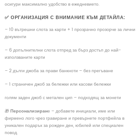
осигури максимално удобство в ежедневието.
✅ ОРГАНИЗАЦИЯ С ВНИМАНИЕ КЪМ ДЕТАЙЛА:
– 10 вътрешни слота за карти + 1 прозрачно прозорче за лични
документи
– 6 допълнителни слота отпред за бърз достъп до най-
използваните карти
– 2 дълги джоба за прави банкноти – без прегъване
– 1 страничен джоб за бележки или касови бележки
голям заден джоб с метален цип – подходящ за монети
🎁
Персонализиран
е – добавете инициали, име или
фирмено лого чрез гравиране и превърнете портфейла в
уникален подарък за рожден ден, юбилей или специален
повод.