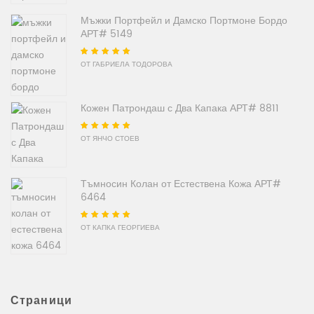
Мъжки Портфейл и Дамско Портмоне Бордо
АРТ# 5149
Оценено на
5
от
ОТ ГАБРИЕЛА ТОДОРОВА
5
Кожен Патрондаш с Два Капака АРТ# 8811
Оценено на
5
от
ОТ ЯНЧО СТОЕВ
5
Тъмносин Колан от Естествена Кожа АРТ#
6464
Оценено на
5
от
ОТ КАПКА ГЕОРГИЕВА
5
Страници