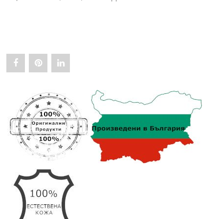
Share
Pin
Share
"Мъжки
"Мъжки
"Мъжки
Портфейл
Портфейл
Портфейл
с
с
с
Голям
Голям
Голям
Капацитет
Капацитет
Капацитет
за
за
за
Карти
Карти
Карти
АРТ#
АРТ#
АРТ#