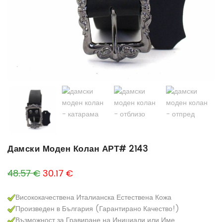
Дамски Моден Колан АРТ# 2143
Original price was: 48.57 €.
Текущата цена е: 30.17 €.
48.57
€
30.17
€
Висококачествена Италианска Естествена Кожа
Произведен в България (Гарантирано Качество!)
Възможност за Гравиране на Инициали или Име