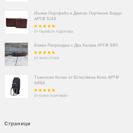
Мъжки Портфейл и Дамско Портмоне Бордо
АРТ# 5149
Оценено на
5
от
ОТ ГАБРИЕЛА ТОДОРОВА
5
Кожен Патрондаш с Два Капака АРТ# 8811
Оценено на
5
от
ОТ ЯНЧО СТОЕВ
5
Тъмносин Колан от Естествена Кожа АРТ#
6464
Оценено на
5
от
ОТ КАПКА ГЕОРГИЕВА
5
Страници