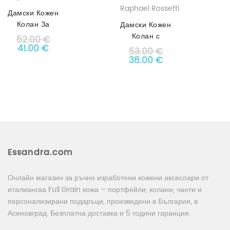
Raphael Rossetti
Дамски Кожен
Колан За
Дамски Кожен
Талия АРТ#
Колан с
52.00
€
Original price was: 52.00 €.
9136
Текущата цена е: 41.00 €.
41.00
€
Ефектна
53.00
€
Катарама
Original price was: 53.0
Текущата цена е
38.00
€
АРТ# 8946
Essandra.com
Онлайн магазин за ръчно изработени кожени аксесоари от
италианска Full Grain кожа – портфейли, колани, чанти и
персонализирани подаръци, произведени в България, в
Асеновград. Безплатна доставка и 5 години гаранция.