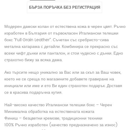
БЪРЗА ПОРЪЧКА БЕЗ РЕГИСТРАЦИЯ
Модерен дамски колан от естествена кожа в черен цвят. Ръчно
изработен в България от първокласен Италиански телешки
бокс “Full Grain Leather”. Съчетан със сребристо-сива
метална катарама с детайли. Комбинира се прекрасно със
всеки чифт дънки или панталон, и стои чудесно с дънки. Едно
страхотно бижу за всяка дама.
Ако търсите нещо уникално за Вас или за скъп за Ваш човек,
което не се среща по магазините добавете гравиране на
инициали или име и ето Ви един страхотен подарък. Доставя
се в красива подаръчна кутия.
Най-високо качество Италиански телешки бокс – Черен
Минимална обработка на естествената кожата
Финиш – безцветни кремове, традиционни техники
100% Ръчно изработен (качество предназначено за износ)