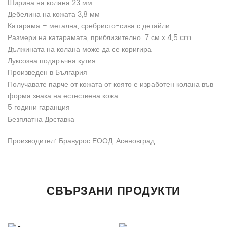
Ширина на колана 23 мм
Дебелина на кожата 3,8 мм
Катарама – метална, сребристо-сива с детайли
Размери на катарамата, приблизително: 7 см x 4,5 cm
Дължината на колана може да се коригира
Луксозна подаръчна кутия
Произведен в България
Получавате парче от кожата от която е изработен колана във
форма знака на естествена кожа
5 години гаранция
Безплатна Доставка
Производител: Бравурос ЕООД, Асеновград
ДОПЪЛНИТЕЛНА ИНФОРМАЦИЯ
Все още няма отзиви.
Продукт
СВЪРЗАНИ ПРОДУКТИ
Материал
Телешки бокс
Бъдете първият написал отзив за “Дамски Моден Колан АРТ#
Вашето Име
2143”
Цвят