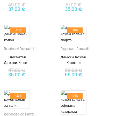
Колан АРТ#
Винтидж
49.00
€
51.00
€
Original price was: 49.00 €.
8057
Текущата цена е: 37.00 €.
АРТ# 5038
Original price was: 51.0
Текущата цена е
37.00
€
35.00
€
-26%
-16%
Raphael Rossetti
Raphael Rossetti
Елегантен
Дамски Кожен
Дамски Кожен
Колан с
Колан АРТ#
Пафта АРТ#
47.00
€
66.00
€
Original price was: 47.00 €.
3189
Текущата цена е: 35.00 €.
Original price was: 66.0
1037
Текущата цена е
35.00
€
56.00
€
-22%
-29%
Raphael Rossetti