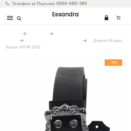
Телефон за Поръчки 0894-689-389
Essandra
Mobile
navigation
Home
ЖЕНИ
Дамски Колани От Естествена
Кожа
Дамски Колани За Дънки
Дамски Моден
Колан АРТ# 2143
Skip to content
-38%