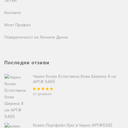
За Нас
Контакти
Моят Профил
Поверителност на Личните Данни
Последни отзиви
Черен Колан Естествена Кожа Ширина 4 см
АРТ# 5465
Оценено на
5
от
ОТ ДАНИЕЛА
5
Кожен Портфейл Лукс в Черно АРТ#6342