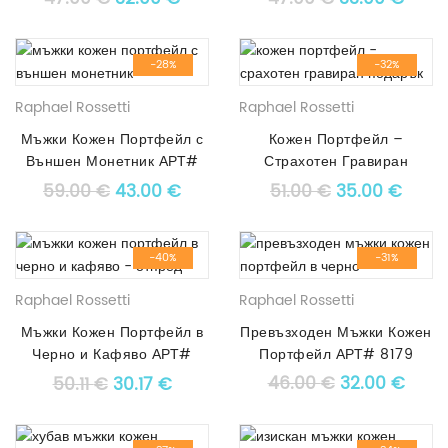
-28%
-32%
Raphael Rossetti
Raphael Rossetti
Мъжки Кожен Портфейл с
Кожен Портфейл –
Външен Монетник АРТ#
Страхотен Гравиран
6120
Подарък АРТ# 5360
Original price was: 59.00 €.
Текущата цена е: 43.00 €.
Original price
Текущ
59.00
€
43.00
€
51.00
€
35.00
€
-40%
-31%
Raphael Rossetti
Raphael Rossetti
Мъжки Кожен Портфейл в
Превъзходен Мъжки Кожен
Черно и Кафяво АРТ#
Портфейл АРТ# 8179
2476
Original pric
Текущ
Original price was: 50.11 €.
Текущата цена е: 30.17 €.
46.00
€
32.00
€
50.11
€
30.17
€