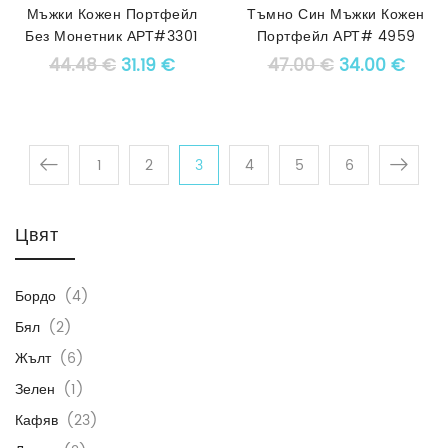
Мъжки Кожен Портфейл
Тъмно Син Мъжки Кожен
Без Монетник АРТ#3301
Портфейл АРТ# 4959
Original price was: 44.48 €.
Текущата цена е: 31.19 €.
Original pric
Текущ
44.48
€
31.19
€
47.00
€
34.00
€
1
2
3
4
5
6
Цвят
Бордо
(4)
Бял
(2)
Жълт
(6)
Зелен
(1)
Кафяв
(23)