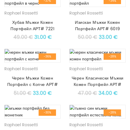
-37%
-34%
Raphael Rossetti
Raphael Rossetti
Хубав Мъжки Кожен
Изискан Мъжки Кожен
Портфейл АРТ# 7221
Портфейл АРТ# 6019
Original price was: 49.00 €.
Текущата цена е: 31.00 €.
Original pric
Текущ
49.00
€
31.00
€
50.00
€
33.00
€
-36%
-28%
Raphael Rossetti
Raphael Rossetti
Черен Мъжки Кожен
Черен Класически Мъжки
Портфейл с Копче АРТ#
Кожен Портфейл АРТ#
5259
4060
Original price was: 51.00 €.
Текущата цена е: 33.00 €.
Original pric
Текущ
51.00
€
33.00
€
47.00
€
34.00
€
-30%
-28%
Raphael Rossetti
Raphael Rossetti