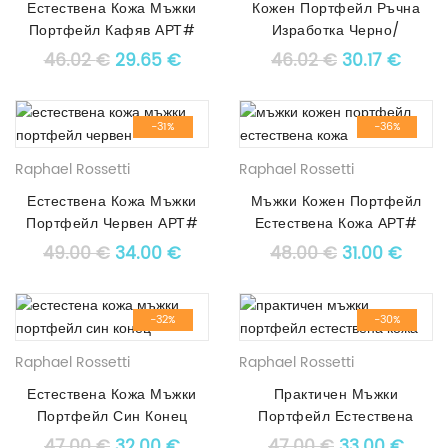
Естествена Кожа Мъжки
Кожен Портфейл Ръчна
Портфейл Кафяв АРТ#
Изработка Черно/
5471
Оранжево АРТ# 4282
Original price was: 46.02 €.
Текущата цена е: 29.65 €.
Original pric
Текущ
46.02
€
29.65
€
46.02
€
30.17
€
-31%
-36%
Raphael Rossetti
Raphael Rossetti
Естествена Кожа Мъжки
Мъжки Кожен Портфейл
Портфейл Червен АРТ#
Естествена Кожа АРТ#
3523
2587
Original price was: 49.00 €.
Текущата цена е: 34.00 €.
Original pric
Текущ
49.00
€
34.00
€
48.00
€
31.00
€
-32%
-30%
Raphael Rossetti
Raphael Rossetti
Естествена Кожа Мъжки
Практичен Мъжки
Портфейл Син Конец
Портфейл Естествена
АРТ# 1471
Кожа АРТ# 9579
Original price was: 47.00 €.
Текущата цена е: 32.00 €.
Original pric
Текущ
47.00
€
32.00
€
47.00
€
33.00
€