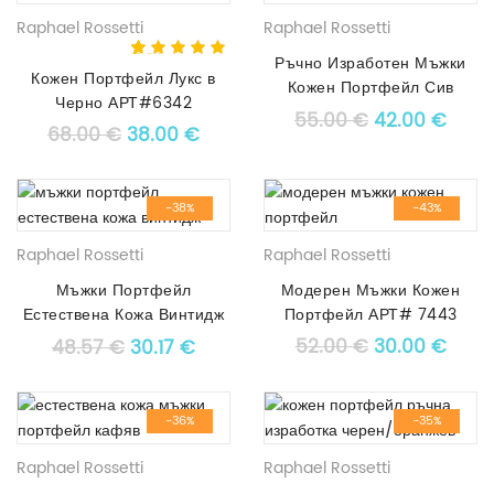
Raphael Rossetti
Raphael Rossetti
5.00
5
1
out of
Ръчно Изработен Мъжки
Кожен Портфейл Лукс в
based on
Кожен Портфейл Сив
customer
Черно АРТ#6342
АРТ# 9680
rating
Original pric
Текущ
55.00
€
42.00
€
Original price was: 68.00 €.
Текущата цена е: 38.00 €.
68.00
€
38.00
€
-38%
-43%
Raphael Rossetti
Raphael Rossetti
Мъжки Портфейл
Модерен Мъжки Кожен
Естествена Кожа Винтидж
Портфейл АРТ# 7443
АРТ# 8391
Original pric
Текущ
Original price was: 48.57 €.
Текущата цена е: 30.17 €.
52.00
€
30.00
€
48.57
€
30.17
€
-36%
-35%
Raphael Rossetti
Raphael Rossetti