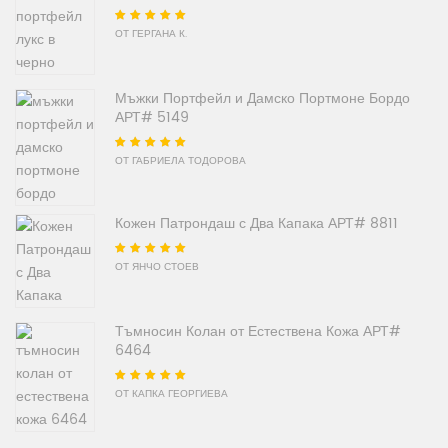
Оценено на
5
от
ОТ ГЕРГАНА К.
5
Мъжки Портфейл и Дамско Портмоне Бордо
АРТ# 5149
Оценено на
5
от
ОТ ГАБРИЕЛА ТОДОРОВА
5
Кожен Патрондаш с Два Капака АРТ# 8811
Оценено на
5
от
ОТ ЯНЧО СТОЕВ
5
Тъмносин Колан от Естествена Кожа АРТ#
6464
Оценено на
5
от
ОТ КАПКА ГЕОРГИЕВА
5