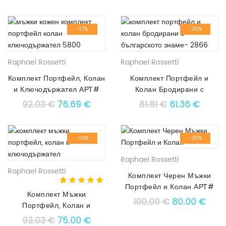
-17%
-25%
Raphael Rossetti
Raphael Rossetti
Комплект Портфейл, Колан
Комплект Портфейл и
и Ключодържател АРТ#
Колан Бродирани с
5800
Българското Знаме АРТ#
Original price was: 92.03 €.
Текущата цена е: 76.69 €.
Original price
Текуща
92.03
€
76.69
€
81.81
€
61.36
€
2866
-19%
-20%
Raphael Rossetti
Raphael Rossetti
Комплект Черен Мъжки
5.00
5
1
out of
Портфейл и Колан АРТ#
Комплект Мъжки
based on
4722
Original pric
Теку
100.00
€
80.00
€
customer
Портфейл, Колан и
rating
Ключодържател АРТ#
Original price was: 92.03 €.
Текущата цена е: 75.00 €.
92.03
€
75.00
€