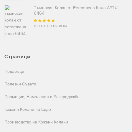
Тъмносин Колан от Естествена Кожа АРТ#
6464
Оценено на
5
от
ОТ КАПКА ГЕОРГИЕВА
5
Страници
Подаръци
Полезни Съвети
Промоции, Намаления и Разпродажба
Кожени Колани на Едро
Производство на Кожени Колани