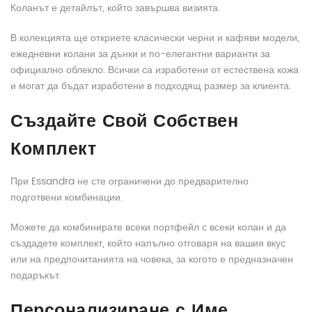
Коланът е детайлът, който завършва визията.
В колекцията ще откриете класически черни и кафяви модели,
ежедневни колани за дънки и по-елегантни варианти за
официално облекло. Всички са изработени от естествена кожа
и могат да бъдат изработени в подходящ размер за клиента.
Създайте Свой Собствен
Комплект
При Essandra не сте ограничени до предварително
подготвени комбинации.
Можете да комбинирате всеки портфейл с всеки колан и да
създадете комплект, който напълно отговаря на вашия вкус
или на предпочитанията на човека, за когото е предназначен
подаръкът.
Персонализиране с Име,