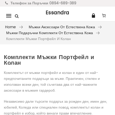
Телефон за Поръчки 0894-689-389
Essandra
Mobile
navigation
Home
Мъжки Аксесоари От Естествена Кожа
Мъжки Подаръчни Комплекти От Естествена Кожа
Комплекти Мъжки Портфейл И Колан
Комплекти Мъжки Портфейл и
Skip to content
Колан
Комплектът от мъжки портфейл и колан е един от най-
предпочитаните подаръци за мъже. Практичен, стилен и
използван всеки ден, той съчетава два от най-важните
аксесоари в мъжкия гардероб.
Независимо дали търсите подарък за рожден ден, имен ден,
юбилей, Коледа или специален повод, комплектът колан и
портфейл е избор, който винаги прави впечатление.