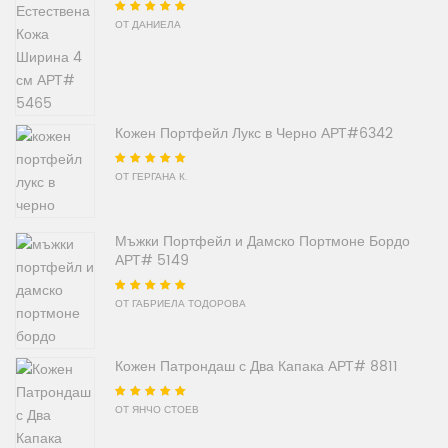
Оценено на
5
от
ОТ ДАНИЕЛА
5
Кожен Портфейл Лукс в Черно АРТ#6342
Оценено на
5
от
ОТ ГЕРГАНА К.
5
Мъжки Портфейл и Дамско Портмоне Бордо
АРТ# 5149
Оценено на
5
от
ОТ ГАБРИЕЛА ТОДОРОВА
5
Кожен Патрондаш с Два Капака АРТ# 8811
Оценено на
5
от
ОТ ЯНЧО СТОЕВ
5